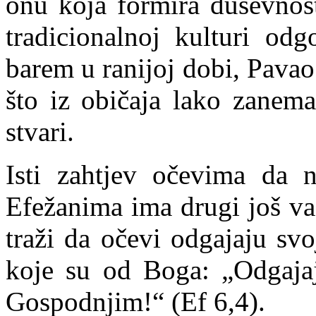
onu koja formira duševnost
tradicionalnoj kulturi o
barem u ranijoj dobi, Pavao
što iz običaja lako zanem
stvari.
Isti zahtjev očevima da n
Efežanima ima drugi još va
traži da očevi odgajaju svo
koje su od Boga: „Odgajaj
Gospodnjim!“ (
Ef
6,4).