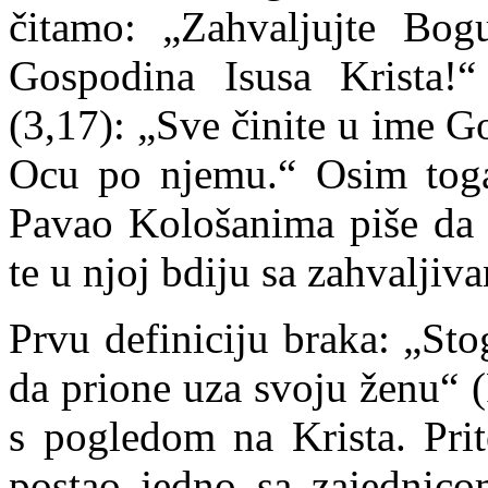
čitamo: „Zahvaljujte Bo
Gospodina Isusa Krista!
(3,17): „Sve činite u ime G
Ocu po njemu.“ Osim toga 
Pavao
Kološanima
piše da 
te u njoj bdiju sa zahvaljiv
Prvu definiciju braka: „Sto
da prione uza svoju ženu“ 
s pogledom na Krista. Prit
postao jedno sa zajednico