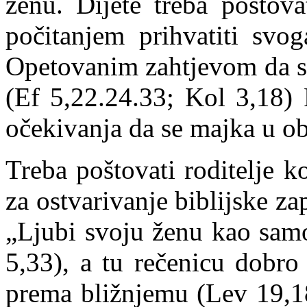
ženu. Dijete treba poštov
počitanjem
prihvatiti svog
Opetovanim zahtjevom da s
(
Ef
5,22.24.33;
Kol
3,18) 
očekivanja da se majka u obi
Treba poštovati roditelje k
za ostvarivanje biblijske z
„Ljubi svoju ženu kao samo
5,33), a tu rečenicu dobro
prema bližnjemu (
Lev
19,18