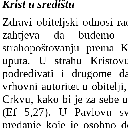
Krist u središtu
Zdravi obiteljski odnosi r
zahtjeva da budemo 
strahopoštovanju prema K
uputa. U strahu Kristo
podređivati i drugome da
vrhovni autoritet u obitelji
Crkvu, kako bi je za sebe u
(
Ef
5,27). U Pavlovu svj
predanje
koje je osobno do