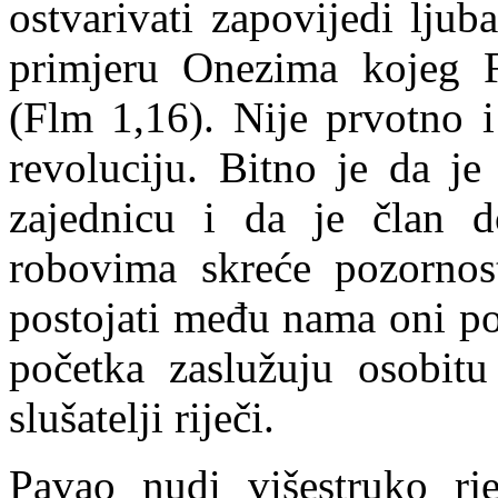
ostvarivati zapovijedi ljub
primjeru
Onezima
kojeg
(
Flm
1,16). Nije prvotno i
revoluciju. Bitno je da je
zajednicu i da je član 
robovima skreće pozornos
postojati među nama oni pod
početka zaslužuju osobitu
slušatelji riječi.
Pavao nudi višestruko rj