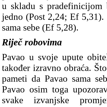
u skladu s
pradefinicijom
b
jedno (Post 2,24;
Ef
5,31). 
sama sebe (
Ef
5,28).
Riječ robovima
Pavao u svoje upute obitel
također izravno obraća. Što
pameti da Pavao sama sebe
Pavao osim toga upozorava
svake izvanjske promje