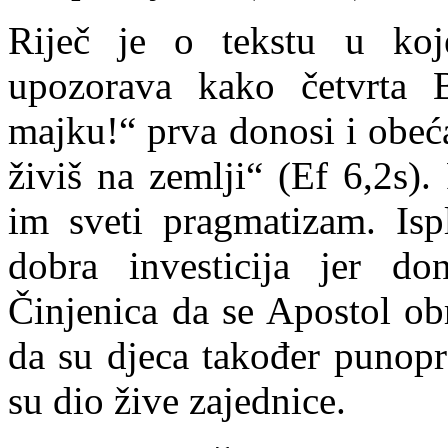
Riječ je o tekstu u ko
upozorava kako četvrta B
majku!“ prva donosi i obeć
živiš na zemlji“ (
Ef
6,2s). 
im sveti pragmatizam. Ispl
dobra investicija jer do
Činjenica da se Apostol ob
da su djeca također punopra
su dio žive zajednice.