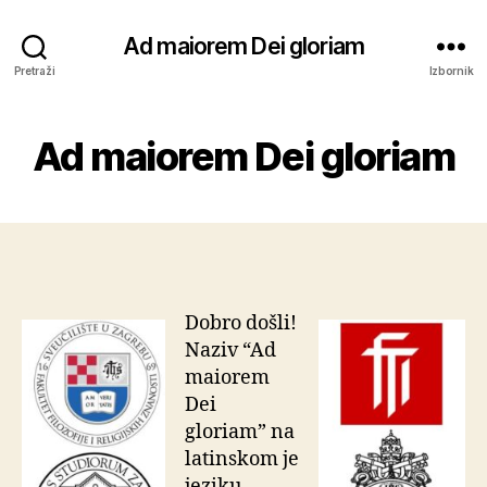
Ad maiorem Dei gloriam
Pretraži
Izbornik
Ad maiorem Dei gloriam
Dobro došli!
Naziv “Ad
maiorem
Dei
gloriam” na
latinskom je
jeziku,