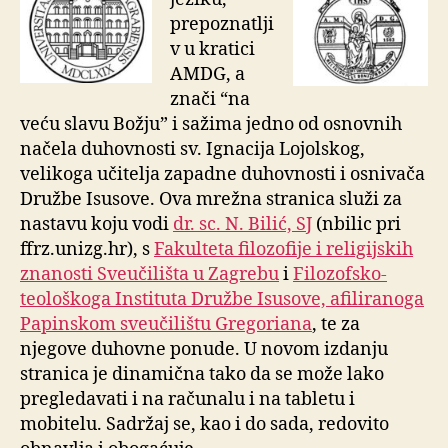
prepoznatlji
v u kratici
AMDG, a
znači “na
veću slavu Božju” i sažima jedno od osnovnih
načela duhovnosti sv. Ignacija Lojolskog,
velikoga učitelja zapadne duhovnosti i osnivača
Družbe Isusove. Ova mrežna stranica služi za
nastavu koju vodi
dr. sc. N. Bilić, SJ
(nbilic pri
ffrz.unizg.hr), s
Fakulteta filozofije i religijskih
znanosti Sveučilišta u Zagrebu
i
Filozofsko-
teološkoga Instituta Družbe Isusove, afiliranoga
Papinskom sveučilištu Gregoriana
, te za
njegove duhovne ponude. U novom
izdanju
stranica je dinamična tako da se može lako
pregledavati i na računalu i na tabletu i
mobitelu. Sadržaj se, kao i do sada, redovito