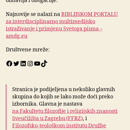
obnavlja i obogaćuje.
Najnovije se nalazi na
BIBLIJSKOM PORTALU
za interdisciplinarno multimedijsko
istraživanje i primjenu Svetoga pisma –
amdg.eu
Društvene mreže:
Facebook
Twitter
LinkedIn
Instagram
YouTube
TikTok
Stranica je podijeljena u nekoliko glavnih
skupina do kojih se lako može doći preko
izbornika. Glavna je nastava
na Fakultetu filozofije i religijskih znanosti
Sveučilišta u Zagrebu (FFRZ)
, i
Filozofsko-teološkom institutu Družbe