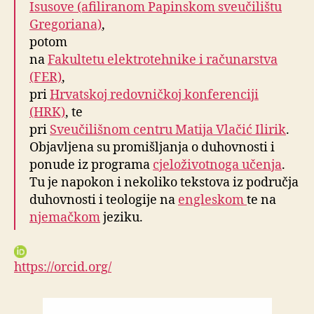
Isusove (afiliranom Papinskom sveučilištu
Gregoriana)
,
potom
na
Fakultetu elektrotehnike i računarstva
(FER)
,
pri
Hrvatskoj redovničkoj konferenciji
(HRK)
, te
pri
Sveučilišnom centru Matija Vlačić Ilirik
.
Objavljena su promišljanja o duhovnosti i
ponude iz programa
cjeloživotnoga učenja
.
Tu je napokon i nekoliko tekstova iz područja
duhovnosti i teologije na
engleskom
te na
njemačkom
jeziku.
https://orcid.org/