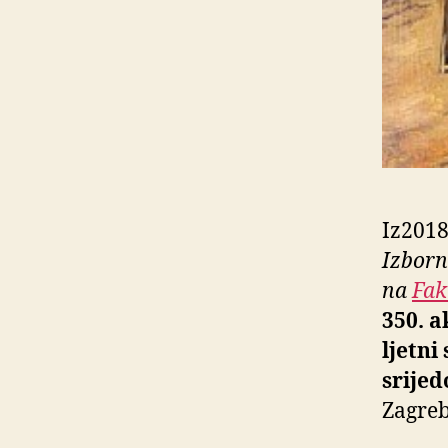
Iz2018
Izborn
na
Faku
350. 
ljetni
srijed
Zagreb