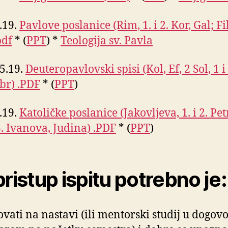
5.19.
Pavlove poslanice (Rim, 1. i 2. Kor, Gal; Fil
pdf
* (
PPT
) *
Teologija sv. Pavla
.5.19.
Deuteropavlovski spisi (Kol, Ef, 2 Sol, 1 i
ebr) .PDF
* (
PPT
)
6.19.
Katoličke poslanice (Jakovljeva, 1. i 2. Pe
 3. Ivanova, Judina) .PDF
* (
PPT
)
pristup ispitu potrebno je:
ovati na nastavi (ili mentorski studij u dogovo