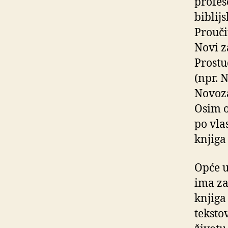
profes
biblij
Prouči
Novi z
Prostu
(npr. 
Novoza
Osim o
po vla
knjiga 
Opće u
ima za
knjiga
teksto