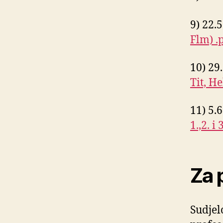
9) 22.
Flm) .
10) 29
Tit, H
11) 5.
1.,2. i
Za 
Sudjel