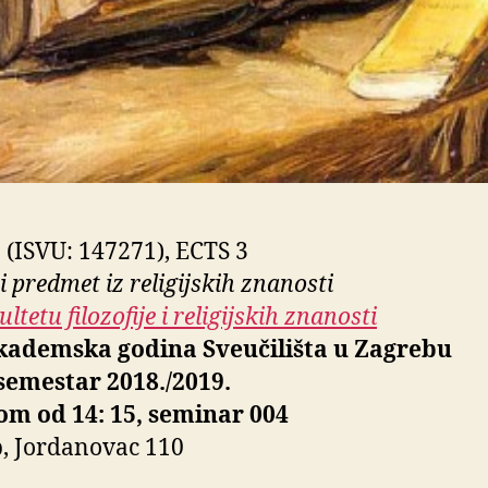
 (ISVU: 147271), ECTS 3
i predmet iz religijskih znanosti
ltetu filozofije i religijskih znanosti
akademska godina Sveučilišta u Zagrebu
 semestar 2018./2019.
om od 14: 15, seminar 004
, Jordanovac 110