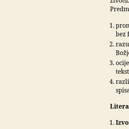
životu
Predme
pron
bez 
razu
Božj
ocij
teks
razl
spis
Liter
Izvo