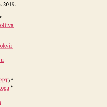
6. 2019.
*
olitva
 okvir
 u
PPT
) *
toga
*
a