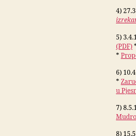
4) 27.
izrek
5) 3.4.
(PDF)
*
*
Prop
6) 10.
*
Zaru
u Pjes
7) 8.5.
Mudro
8) 15.