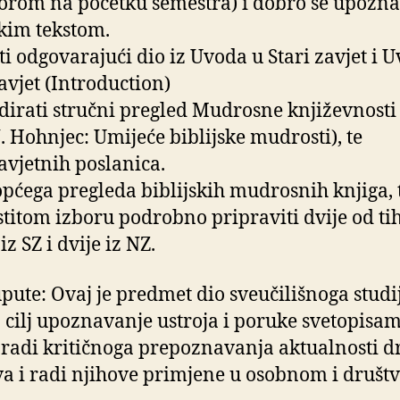
orom na početku semestra) i dobro se upoznat
skim tekstom.
ti odgovarajući dio iz Uvoda u Stari zavjet i 
avjet (Introduction)
dirati stručni pregled Mudrosne književnosti
N. Hohnjec: Umijeće biblijske mudrosti), te
vjetnih poslanica.
pćega pregleda biblijskih mudrosnih knjiga, 
stitom izboru podrobno pripraviti dvije od ti
iz SZ i dvije iz NZ.
pute: Ovaj je predmet dio sveučilišnoga studij
 cilj upoznavanje ustroja i poruke svetopisa
 radi kritičnoga prepoznavanja aktualnosti d
va i radi njihove primjene u osobnom i druš