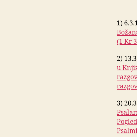
1) 6.3.
Božans
(1 Kr 3
2) 13.
u Knji
razgov
razgov
3) 20.
Psalam
Pogled
Psalm