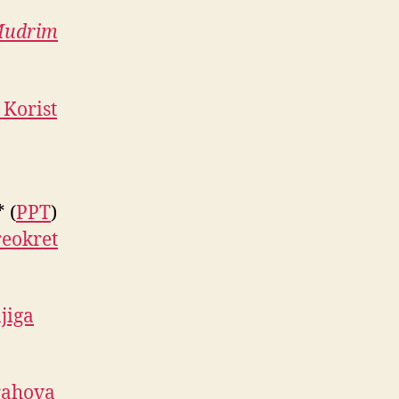
udrim
 Korist
 (
PPT
)
reokret
jiga
rahova