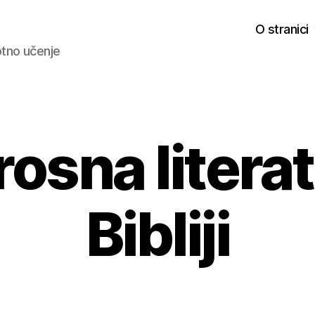
O stranici
votno učenje
osna literat
Bibliji