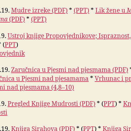
3.19.
Mudre izreke (PDF)
*
(PPT)
*
Lik žene u
M
ama
(PDF)
*
(PPT)
19.
Ustroj knjige Propovjednikove; Ispraznost,
 (
PPT
)
ovjednik
4.19.
Zaručnica u Pjesmi nad pjesmama (PDF)
*
čnica u Pjesmi nad pjesamama
*
Vrhunac i p
mi nad pjesmama (4,8–10)
19.
Pregled Knjige Mudrosti (PDF)
* (
PPT
) *
Kn
sti
5.19.
Knjiga Sirahova (PDF)
* (
PPT
) *
Knjiga Si