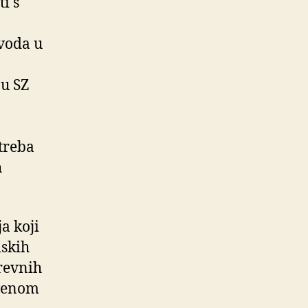
i s
Uvoda u
 u SZ
treba
h
a koji
mskih
revnih
tvenom