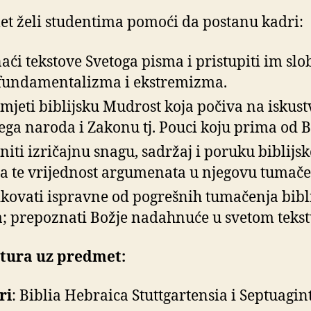
.
t želi studentima pomoći da postanu kadri:
aći tekstove Svetoga pisma i pristupiti im sl
fundamentalizma i ekstremizma.
mjeti biblijsku Mudrost koja počiva na iskust
ega naroda i Zakonu tj. Pouci koju prima od B
eniti izričajnu snagu, sadržaj i poruku biblijs
ta te vrijednost argumenata u njegovu tumače
ikovati ispravne od pogrešnih tumačenja bibl
a; prepoznati Božje nadahnuće u svetom tekst
atura uz predmet:
ri
: Biblia Hebraica Stuttgartensia i Septuagin