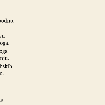
obodno,
vu
oga.
koga
nju.
ijskih
u.
ta