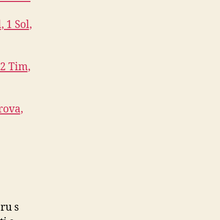
, 1 Sol,
 2 Tim,
trova,
ru s