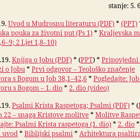
stanje: 5. 
19.
Uvod u Mudrosnu literaturu (PDF)
*
(PPT)
ka pouka za životni put (Ps 1)
*
Kraljevska m
,6–9; 2 Ljet 1,8–10)
3.19.
Knjiga o Jobu (PDF)
* (
PPT
) *
Pripovjedni
zi o Jobu
*
Prvi odgovor – Teološko značenje
ora s Bogom u Job 38,1–42,6
*
Pogledajte: Job
oru s Bogom – 1. dio
*
2. dio (video)
3.19.
Psalmi Krista Raspetoga; Psalmi (PDF)
* (
 22 – snaga Kristove molitve
*
Molitve Raspe
ajte: Psalmi Krista raspetoga (1. dio)
*
2. dio
*
i uvod
*
Biblijski psalmi
*
Arhitektura psaltir