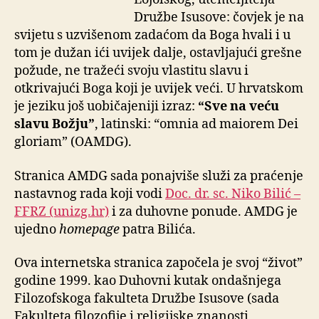
Družbe Isusove: čovjek je na
svijetu s uzvišenom zadaćom da Boga hvali i u
tom je dužan ići uvijek dalje, ostavljajući grešne
požude, ne tražeći svoju vlastitu slavu i
otkrivajući Boga koji je uvijek veći. U hrvatskom
je jeziku još uobičajeniji izraz:
“Sve na veću
slavu Božju”
, latinski: “omnia ad maiorem Dei
gloriam” (OAMDG).
Stranica AMDG sada ponajviše služi za praćenje
nastavnog rada koji vodi
Doc. dr. sc. Niko Bilić –
FFRZ (unizg.hr)
i za duhovne ponude. AMDG je
ujedno
homepage
patra Bilića.
Ova internetska stranica započela je svoj “život”
godine 1999. kao Duhovni kutak ondašnjega
Filozofskoga fakulteta Družbe Isusove (sada
Fakulteta filozofije i religijske znanosti