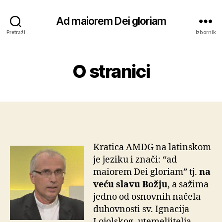
Ad maiorem Dei gloriam
Pretraži
Izbornik
O stranici
Kratica AMDG na latinskom
je jeziku i znači: “ad
maiorem Dei gloriam” tj.
na
veću slavu Božju
, a sažima
jedno od osnovnih načela
duhovnosti sv. Ignacija
Lojolskog, utemeljitelja