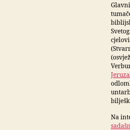
Glavni
tumače
biblijs
Svetog
cjelov
(Stvar
(osvje
Verbum
Jeruza
odlom
untarb
bilješ
Na inte
sadašn