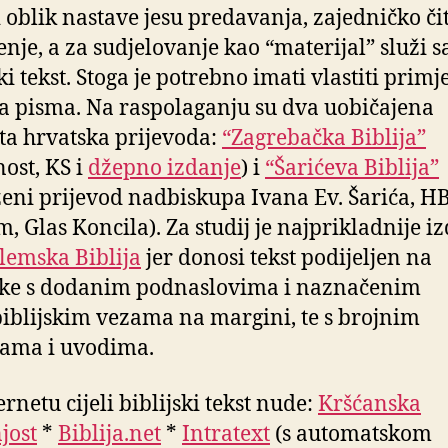
 oblik nastave jesu predavanja, zajedničko čit
nje, a za sudjelovanje kao “materijal” služi 
ki tekst. Stoga je potrebno imati vlastiti primj
a pisma. Na raspolaganju su dva uobičajena
ita hrvatska prijevoda:
“Zagrebačka Biblija”
nost, KS i
džepno izdanje
) i
“Šarićeva Biblija”
ženi prijevod nadbiskupa Ivana Ev. Šarića, H
, Glas Koncila). Za studij je najprikladnije i
lemska Biblija
jer donosi tekst podijeljen na
ke s dodanim podnaslovima i naznačenim
iblijskim vezama na margini, te s brojnim
kama i uvodima.
rnetu cijeli biblijski tekst nude:
Kršćanska
jost
*
Biblija.net
*
Intratext
(s automatskom