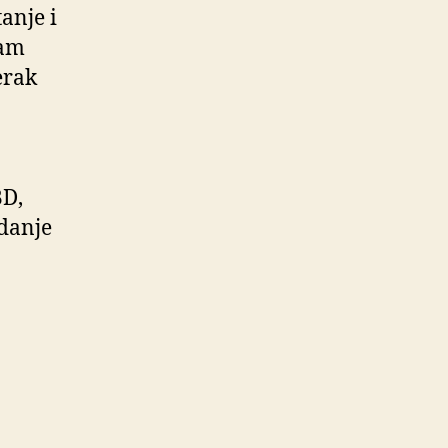
anje i
sam
erak
BD,
zdanje