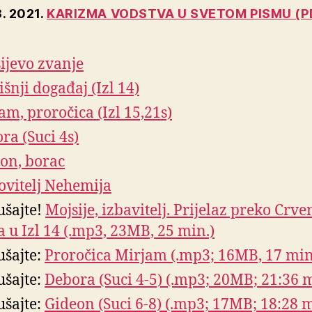
3. 2021.
KARIZMA VODSTVA U SVETOM PISMU (P
ijevo zvanje
išnji događaj (Izl 14)
am, proročica (Izl 15,21s)
ra (Suci 4s)
on, borac
vitelj Nehemija
ušajte!
Mojsije, izbavitelj. Prijelaz preko Crv
 u Izl 14 (.mp3, 23MB, 25 min.)
ušajte:
Proročica Mirjam (.mp3; 16MB, 17 min
ušajte:
Debora (Suci 4-5) (.mp3; 20MB; 21:36 m
ušajte:
Gideon (Suci 6-8) (.mp3; 17MB; 18:28 m