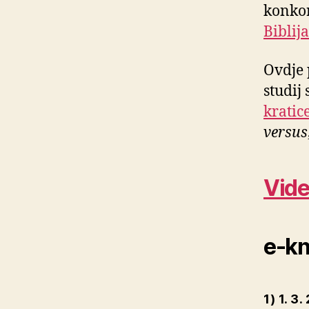
konkor
Biblija
Ovdje 
studij
kratice
versus
Vide
e-kn
1) 1. 3.