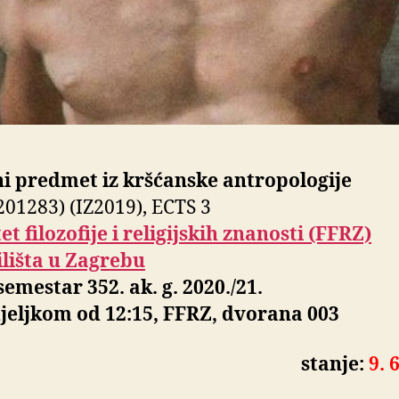
i predmet iz kršćanske antropologije
201283) (IZ2019), ECTS 3
et filozofije i religijskih znanosti (FFRZ)
lišta u Zagrebu
 semestar 352. ak. g. 2020./21.
jeljkom od 12:15, FFRZ, dvorana 003
stanje:
9. 