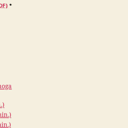
DF)
*
enoga
.)
in.)
in.)