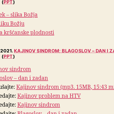
 (
PPT
)
ek – slika Božja
liku Božju
a kršćanske plodnosti
. 2021.
KAJINOV SINDROM; BLAGOSLOV – DAN I 
 (
PPT
)
nov sindrom
oslov – dan i zadan
ušajte:
Kajinov sindrom (mp3. 15MB, 15:43 mi
edajte:
Kajinov problem na HTV
edajte:
Kajinov sindrom
edajte:
Blagoslov – dan i zadan