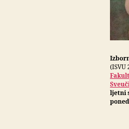
Izborn
(ISVU 
Fakult
Sveuči
ljetni
poned