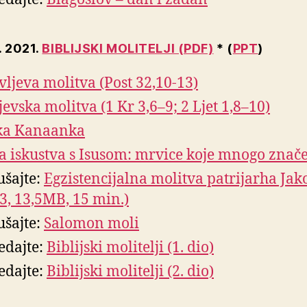
. 2021.
BIBLIJSKI MOLITELJI (PDF)
* (
PPT
)
vljeva molitva (Post 32,10-13)
jevska molitva (1 Kr 3,6–9; 2 Ljet 1,8–10)
ka Kanaanka
a iskustva s Isusom: mrvice koje mnogo znač
ušajte:
Egzistencijalna molitva patrijarha Jak
3, 13,5MB, 15 min.)
ušajte:
Salomon moli
edajte:
Biblijski molitelji (1. dio)
edajte:
Biblijski molitelji (2. dio)