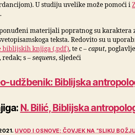
dancijom). U studiju uvelike može pomoći i
.
ponuđeni materijali popratnog su karaktera 
 svetopisamskoga teksta. Redovito su u uporab
 biblijskih knjiga (.pdf)
, te c –
caput
, poglavlje
, redak; s –
sequens
, sljedeći
o-udžbenik: Biblijska antropolo
jiga:
N. Bilić, Biblijska antropolo
 2021.
UVOD I OSNOVE; ČOVJEK NA “SLIKU BOŽJ