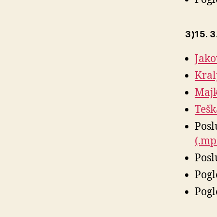
3)15. 3
Jako
Kral
Maj
Tešk
Posl
(.mp
Posl
Pogl
Pogl