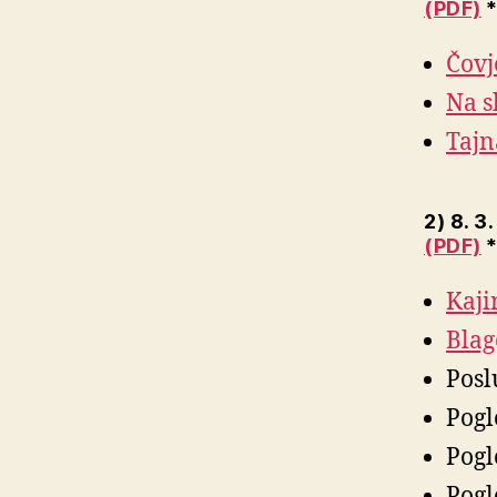
(PDF)
*
Čovj
Na s
Tajn
2) 8. 3
(PDF)
*
Kaji
Blag
Posl
Pogl
Pogl
Pogl