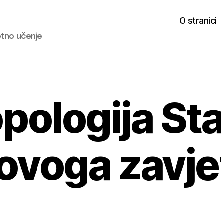
O stranici
votno učenje
pologija Sta
ovoga zavje