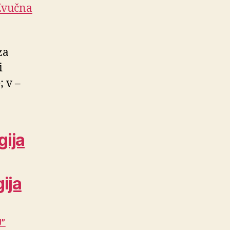
Zvučna
za
i
; v –
gija
gija
U”