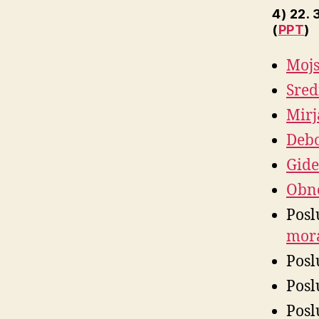
4) 22. 
(
PPT
)
Mojs
Sred
Mirj
Debo
Gide
Obno
Posl
mora
Posl
Posl
Posl