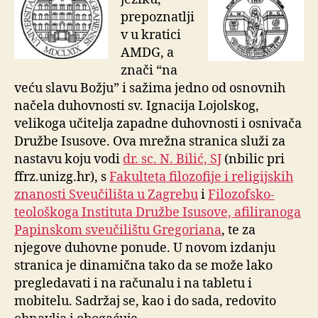
prepoznatlji
v u kratici
AMDG, a
znači “na
veću slavu Božju” i sažima jedno od osnovnih
načela duhovnosti sv. Ignacija Lojolskog,
velikoga učitelja zapadne duhovnosti i osnivača
Družbe Isusove. Ova mrežna stranica služi za
nastavu koju vodi
dr. sc. N. Bilić, SJ
(nbilic pri
ffrz.unizg.hr), s
Fakulteta filozofije i religijskih
znanosti Sveučilišta u Zagrebu
i
Filozofsko-
teološkoga Instituta Družbe Isusove, afiliranoga
Papinskom sveučilištu Gregoriana
, te za
njegove duhovne ponude. U novom
izdanju
stranica je dinamična tako da se može lako
pregledavati i na računalu i na tabletu i
mobitelu. Sadržaj se, kao i do sada, redovito