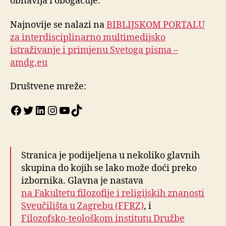
obnavlja i obogaćuje.
Najnovije se nalazi na
BIBLIJSKOM PORTALU
za interdisciplinarno multimedijsko
istraživanje i primjenu Svetoga pisma –
amdg.eu
Društvene mreže:
Facebook
Twitter
LinkedIn
Instagram
YouTube
TikTok
Stranica je podijeljena u nekoliko glavnih
skupina do kojih se lako može doći preko
izbornika. Glavna je nastava
na Fakultetu filozofije i religijskih znanosti
Sveučilišta u Zagrebu (FFRZ)
, i
Filozofsko-teološkom institutu Družbe