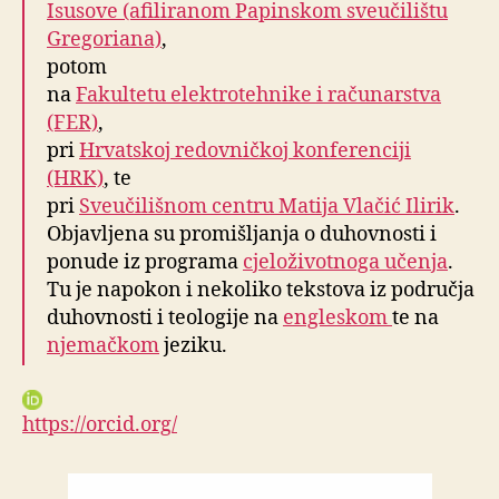
Isusove (afiliranom Papinskom sveučilištu
Gregoriana)
,
potom
na
Fakultetu elektrotehnike i računarstva
(FER)
,
pri
Hrvatskoj redovničkoj konferenciji
(HRK)
, te
pri
Sveučilišnom centru Matija Vlačić Ilirik
.
Objavljena su promišljanja o duhovnosti i
ponude iz programa
cjeloživotnoga učenja
.
Tu je napokon i nekoliko tekstova iz područja
duhovnosti i teologije na
engleskom
te na
njemačkom
jeziku.
https://orcid.org/