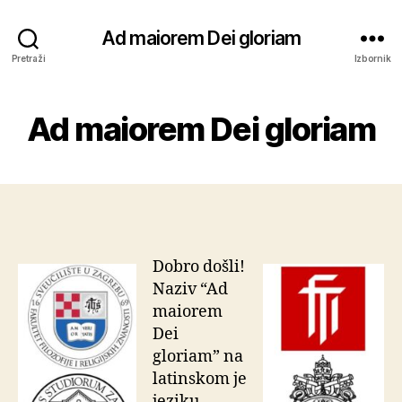
Ad maiorem Dei gloriam
Pretraži
Izbornik
Ad maiorem Dei gloriam
Dobro došli!
Naziv “Ad
maiorem
Dei
gloriam” na
latinskom je
jeziku,