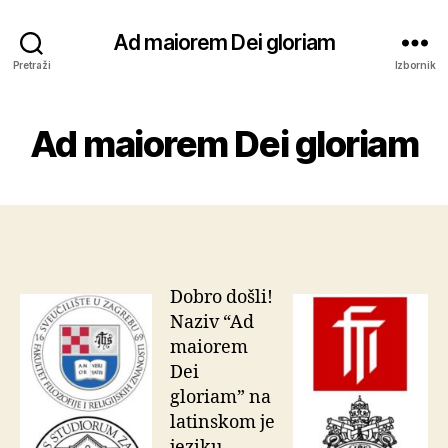
Ad maiorem Dei gloriam
Pretraži
Izbornik
Ad maiorem Dei gloriam
Dobro došli!
Naziv “Ad
maiorem
Dei
gloriam” na
latinskom je
jeziku,