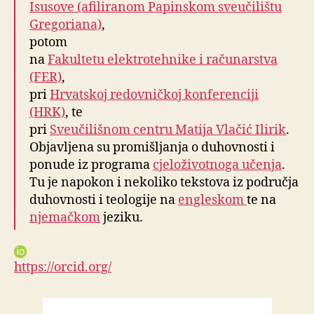
Isusove (afiliranom Papinskom sveučilištu
Gregoriana)
,
potom
na
Fakultetu elektrotehnike i računarstva
(FER)
,
pri
Hrvatskoj redovničkoj konferenciji
(HRK)
, te
pri
Sveučilišnom centru Matija Vlačić Ilirik
.
Objavljena su promišljanja o duhovnosti i
ponude iz programa
cjeloživotnoga učenja
.
Tu je napokon i nekoliko tekstova iz područja
duhovnosti i teologije na
engleskom
te na
njemačkom
jeziku.
https://orcid.org/