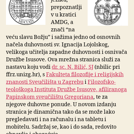
prepoznatlji
v u kratici
AMDG, a
znači “na
veću slavu Božju” i sažima jedno od osnovnih
načela duhovnosti sv. Ignacija Lojolskog,
velikoga učitelja zapadne duhovnosti i osnivača
Družbe Isusove. Ova mrežna stranica služi za
nastavu koju vodi
dr. sc. N. Bilić, SJ
(nbilic pri
ffrz.unizg.hr), s
Fakulteta filozofije i religijskih
znanosti Sveučilišta u Zagrebu
i
Filozofsko-
teološkoga Instituta Družbe Isusove, afiliranoga
Papinskom sveučilištu Gregoriana
, te za
njegove duhovne ponude. U novom
izdanju
stranica je dinamična tako da se može lako
pregledavati i na računalu i na tabletu i
mobitelu. Sadržaj se, kao i do sada, redovito