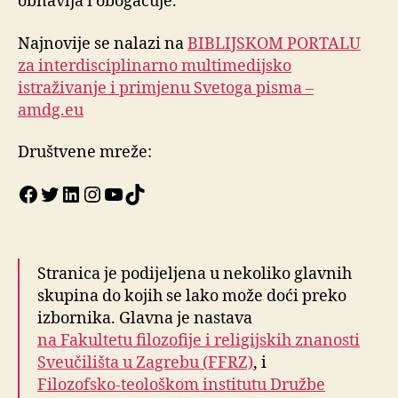
obnavlja i obogaćuje.
Najnovije se nalazi na
BIBLIJSKOM PORTALU
za interdisciplinarno multimedijsko
istraživanje i primjenu Svetoga pisma –
amdg.eu
Društvene mreže:
Facebook
Twitter
LinkedIn
Instagram
YouTube
TikTok
Stranica je podijeljena u nekoliko glavnih
skupina do kojih se lako može doći preko
izbornika. Glavna je nastava
na Fakultetu filozofije i religijskih znanosti
Sveučilišta u Zagrebu (FFRZ)
, i
Filozofsko-teološkom institutu Družbe