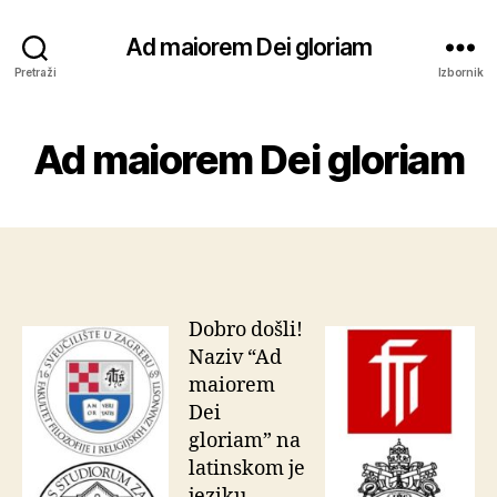
Ad maiorem Dei gloriam
Pretraži
Izbornik
Ad maiorem Dei gloriam
Dobro došli!
Naziv “Ad
maiorem
Dei
gloriam” na
latinskom je
jeziku,