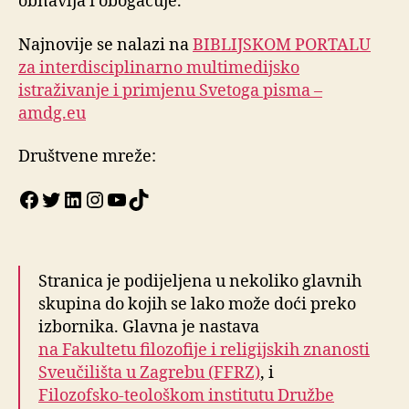
obnavlja i obogaćuje.
Najnovije se nalazi na
BIBLIJSKOM PORTALU
za interdisciplinarno multimedijsko
istraživanje i primjenu Svetoga pisma –
amdg.eu
Društvene mreže:
Facebook
Twitter
LinkedIn
Instagram
YouTube
TikTok
Stranica je podijeljena u nekoliko glavnih
skupina do kojih se lako može doći preko
izbornika. Glavna je nastava
na Fakultetu filozofije i religijskih znanosti
Sveučilišta u Zagrebu (FFRZ)
, i
Filozofsko-teološkom institutu Družbe