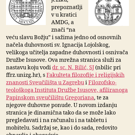
prepoznatlji
v u kratici
AMDG, a
znači “na
veću slavu Božju” i sažima jedno od osnovnih
načela duhovnosti sv. Ignacija Lojolskog,
velikoga učitelja zapadne duhovnosti i osnivača
Družbe Isusove. Ova mrežna stranica služi za
nastavu koju vodi
dr. sc. N. Bilić, SJ
(nbilic pri
ffrz.unizg.hr), s
Fakulteta filozofije i religijskih
znanosti Sveučilišta u Zagrebu
i
Filozofsko-
teološkoga Instituta Družbe Isusove, afiliranoga
Papinskom sveučilištu Gregoriana
, te za
njegove duhovne ponude. U novom
izdanju
stranica je dinamična tako da se može lako
pregledavati i na računalu i na tabletu i
mobitelu. Sadržaj se, kao i do sada, redovito