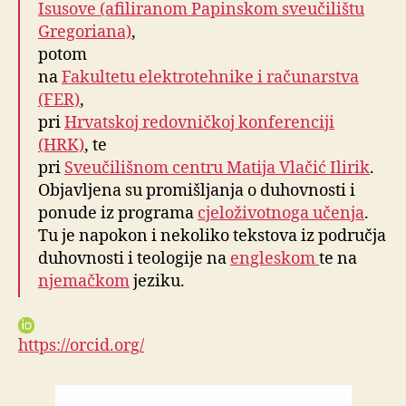
Isusove (afiliranom Papinskom sveučilištu
Gregoriana)
,
potom
na
Fakultetu elektrotehnike i računarstva
(FER)
,
pri
Hrvatskoj redovničkoj konferenciji
(HRK)
, te
pri
Sveučilišnom centru Matija Vlačić Ilirik
.
Objavljena su promišljanja o duhovnosti i
ponude iz programa
cjeloživotnoga učenja
.
Tu je napokon i nekoliko tekstova iz područja
duhovnosti i teologije na
engleskom
te na
njemačkom
jeziku.
https://orcid.org/