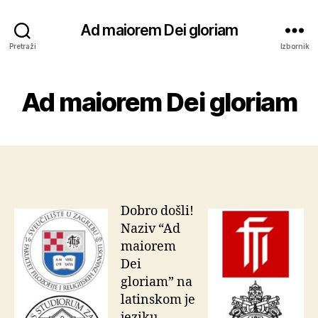
Ad maiorem Dei gloriam
Pretraži
Izbornik
Ad maiorem Dei gloriam
Dobro došli!
Naziv “Ad
maiorem
Dei
gloriam” na
latinskom je
jeziku,