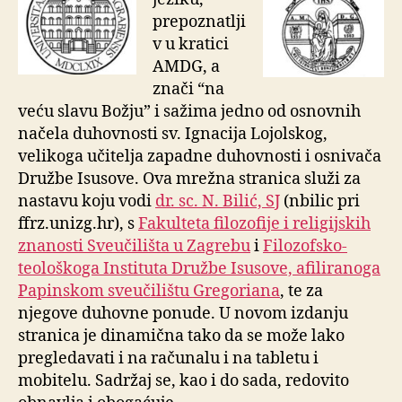
prepoznatlji
v u kratici
AMDG, a
znači “na
veću slavu Božju” i sažima jedno od osnovnih
načela duhovnosti sv. Ignacija Lojolskog,
velikoga učitelja zapadne duhovnosti i osnivača
Družbe Isusove. Ova mrežna stranica služi za
nastavu koju vodi
dr. sc. N. Bilić, SJ
(nbilic pri
ffrz.unizg.hr), s
Fakulteta filozofije i religijskih
znanosti Sveučilišta u Zagrebu
i
Filozofsko-
teološkoga Instituta Družbe Isusove, afiliranoga
Papinskom sveučilištu Gregoriana
, te za
njegove duhovne ponude. U novom
izdanju
stranica je dinamična tako da se može lako
pregledavati i na računalu i na tabletu i
mobitelu. Sadržaj se, kao i do sada, redovito