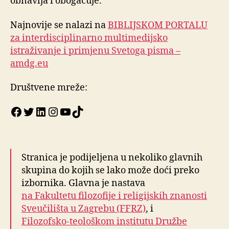
obnavlja i obogaćuje.
Najnovije se nalazi na
BIBLIJSKOM PORTALU
za interdisciplinarno multimedijsko
istraživanje i primjenu Svetoga pisma –
amdg.eu
Društvene mreže:
Facebook
Twitter
LinkedIn
Instagram
YouTube
TikTok
Stranica je podijeljena u nekoliko glavnih
skupina do kojih se lako može doći preko
izbornika. Glavna je nastava
na Fakultetu filozofije i religijskih znanosti
Sveučilišta u Zagrebu (FFRZ)
, i
Filozofsko-teološkom institutu Družbe