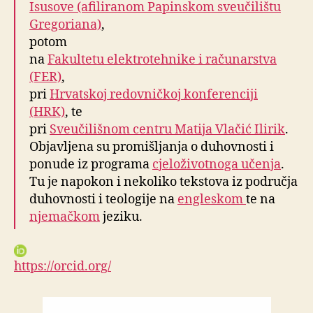
Isusove (afiliranom Papinskom sveučilištu
Gregoriana)
,
potom
na
Fakultetu elektrotehnike i računarstva
(FER)
,
pri
Hrvatskoj redovničkoj konferenciji
(HRK)
, te
pri
Sveučilišnom centru Matija Vlačić Ilirik
.
Objavljena su promišljanja o duhovnosti i
ponude iz programa
cjeloživotnoga učenja
.
Tu je napokon i nekoliko tekstova iz područja
duhovnosti i teologije na
engleskom
te na
njemačkom
jeziku.
https://orcid.org/