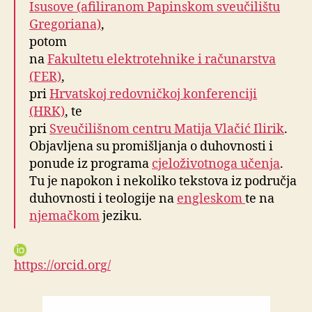
Isusove (afiliranom Papinskom sveučilištu
Gregoriana)
,
potom
na
Fakultetu elektrotehnike i računarstva
(FER)
,
pri
Hrvatskoj redovničkoj konferenciji
(HRK)
, te
pri
Sveučilišnom centru Matija Vlačić Ilirik
.
Objavljena su promišljanja o duhovnosti i
ponude iz programa
cjeloživotnoga učenja
.
Tu je napokon i nekoliko tekstova iz područja
duhovnosti i teologije na
engleskom
te na
njemačkom
jeziku.
https://orcid.org/