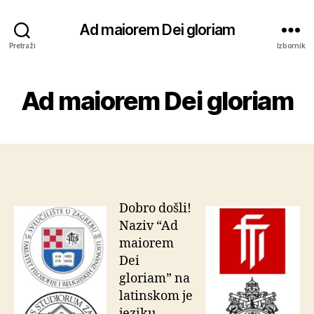
Ad maiorem Dei gloriam
Pretraži
Izbornik
Ad maiorem Dei gloriam
Dobro došli!
Naziv “Ad
maiorem
Dei
gloriam” na
latinskom je
jeziku,