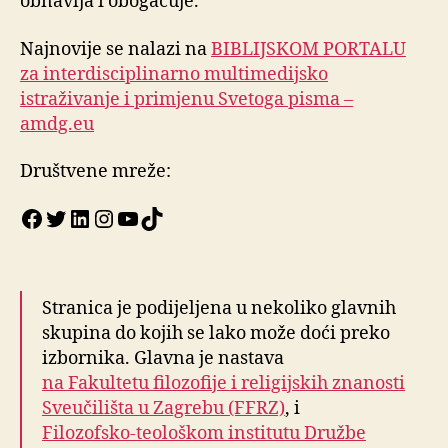
obnavlja i obogaćuje.
Najnovije se nalazi na
BIBLIJSKOM PORTALU
za interdisciplinarno multimedijsko
istraživanje i primjenu Svetoga pisma –
amdg.eu
Društvene mreže:
Facebook
Twitter
LinkedIn
Instagram
YouTube
TikTok
Stranica je podijeljena u nekoliko glavnih
skupina do kojih se lako može doći preko
izbornika. Glavna je nastava
na Fakultetu filozofije i religijskih znanosti
Sveučilišta u Zagrebu (FFRZ)
, i
Filozofsko-teološkom institutu Družbe