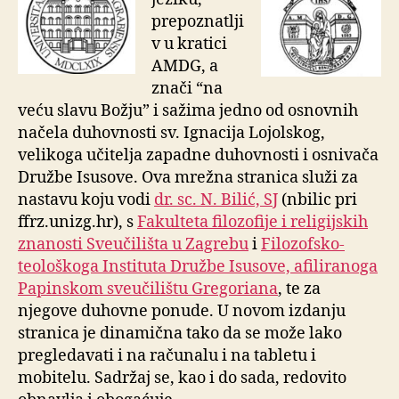
prepoznatlji
v u kratici
AMDG, a
znači “na
veću slavu Božju” i sažima jedno od osnovnih
načela duhovnosti sv. Ignacija Lojolskog,
velikoga učitelja zapadne duhovnosti i osnivača
Družbe Isusove. Ova mrežna stranica služi za
nastavu koju vodi
dr. sc. N. Bilić, SJ
(nbilic pri
ffrz.unizg.hr), s
Fakulteta filozofije i religijskih
znanosti Sveučilišta u Zagrebu
i
Filozofsko-
teološkoga Instituta Družbe Isusove, afiliranoga
Papinskom sveučilištu Gregoriana
, te za
njegove duhovne ponude. U novom
izdanju
stranica je dinamična tako da se može lako
pregledavati i na računalu i na tabletu i
mobitelu. Sadržaj se, kao i do sada, redovito