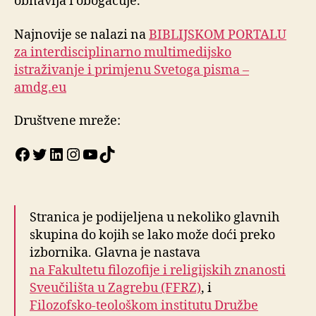
obnavlja i obogaćuje.
Najnovije se nalazi na
BIBLIJSKOM PORTALU
za interdisciplinarno multimedijsko
istraživanje i primjenu Svetoga pisma –
amdg.eu
Društvene mreže:
Facebook
Twitter
LinkedIn
Instagram
YouTube
TikTok
Stranica je podijeljena u nekoliko glavnih
skupina do kojih se lako može doći preko
izbornika. Glavna je nastava
na Fakultetu filozofije i religijskih znanosti
Sveučilišta u Zagrebu (FFRZ)
, i
Filozofsko-teološkom institutu Družbe