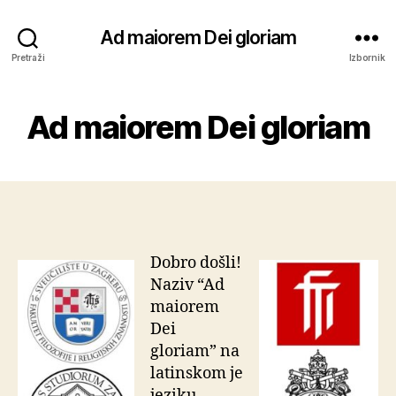
Ad maiorem Dei gloriam
Pretraži
Izbornik
Ad maiorem Dei gloriam
Dobro došli!
Naziv “Ad
maiorem
Dei
gloriam” na
latinskom je
jeziku,