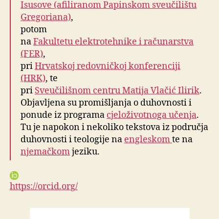
Isusove (afiliranom Papinskom sveučilištu
Gregoriana)
,
potom
na
Fakultetu elektrotehnike i računarstva
(FER)
,
pri
Hrvatskoj redovničkoj konferenciji
(HRK)
, te
pri
Sveučilišnom centru Matija Vlačić Ilirik
.
Objavljena su promišljanja o duhovnosti i
ponude iz programa
cjeloživotnoga učenja
.
Tu je napokon i nekoliko tekstova iz područja
duhovnosti i teologije na
engleskom
te na
njemačkom
jeziku.
https://orcid.org/