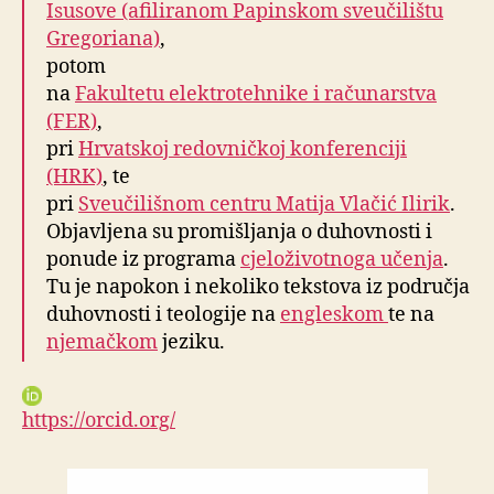
Isusove (afiliranom Papinskom sveučilištu
Gregoriana)
,
potom
na
Fakultetu elektrotehnike i računarstva
(FER)
,
pri
Hrvatskoj redovničkoj konferenciji
(HRK)
, te
pri
Sveučilišnom centru Matija Vlačić Ilirik
.
Objavljena su promišljanja o duhovnosti i
ponude iz programa
cjeloživotnoga učenja
.
Tu je napokon i nekoliko tekstova iz područja
duhovnosti i teologije na
engleskom
te na
njemačkom
jeziku.
https://orcid.org/