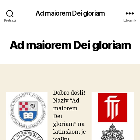
Ad maiorem Dei gloriam
Pretraži
Izbornik
Ad maiorem Dei gloriam
Dobro došli!
Naziv “Ad
maiorem
Dei
gloriam” na
latinskom je
jeziku,