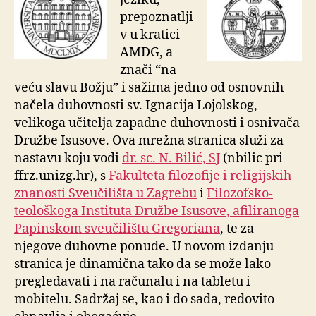
prepoznatlji
v u kratici
AMDG, a
znači “na
veću slavu Božju” i sažima jedno od osnovnih
načela duhovnosti sv. Ignacija Lojolskog,
velikoga učitelja zapadne duhovnosti i osnivača
Družbe Isusove. Ova mrežna stranica služi za
nastavu koju vodi
dr. sc. N. Bilić, SJ
(nbilic pri
ffrz.unizg.hr), s
Fakulteta filozofije i religijskih
znanosti Sveučilišta u Zagrebu
i
Filozofsko-
teološkoga Instituta Družbe Isusove, afiliranoga
Papinskom sveučilištu Gregoriana
, te za
njegove duhovne ponude. U novom
izdanju
stranica je dinamična tako da se može lako
pregledavati i na računalu i na tabletu i
mobitelu. Sadržaj se, kao i do sada, redovito