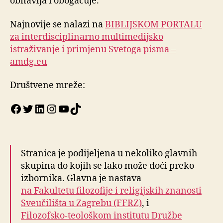
obnavlja i obogaćuje.
Najnovije se nalazi na
BIBLIJSKOM PORTALU
za interdisciplinarno multimedijsko
istraživanje i primjenu Svetoga pisma –
amdg.eu
Društvene mreže:
Facebook
Twitter
LinkedIn
Instagram
YouTube
TikTok
Stranica je podijeljena u nekoliko glavnih
skupina do kojih se lako može doći preko
izbornika. Glavna je nastava
na Fakultetu filozofije i religijskih znanosti
Sveučilišta u Zagrebu (FFRZ)
, i
Filozofsko-teološkom institutu Družbe