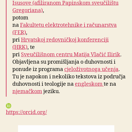
Isusove (afiliranom Papinskom sveučilištu
Gregoriana)
,
potom
na
Fakultetu elektrotehnike i računarstva
(FER)
,
pri
Hrvatskoj redovničkoj konferenciji
(HRK)
, te
pri
Sveučilišnom centru Matija Vlačić Ilirik
.
Objavljena su promišljanja o duhovnosti i
ponude iz programa
cjeloživotnoga učenja
.
Tu je napokon i nekoliko tekstova iz područja
duhovnosti i teologije na
engleskom
te na
njemačkom
jeziku.
https://orcid.org/