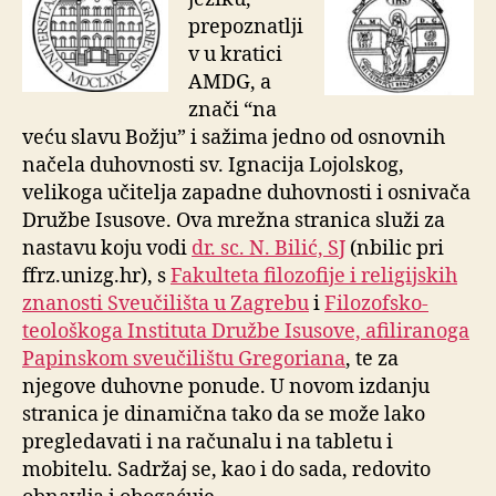
prepoznatlji
v u kratici
AMDG, a
znači “na
veću slavu Božju” i sažima jedno od osnovnih
načela duhovnosti sv. Ignacija Lojolskog,
velikoga učitelja zapadne duhovnosti i osnivača
Družbe Isusove. Ova mrežna stranica služi za
nastavu koju vodi
dr. sc. N. Bilić, SJ
(nbilic pri
ffrz.unizg.hr), s
Fakulteta filozofije i religijskih
znanosti Sveučilišta u Zagrebu
i
Filozofsko-
teološkoga Instituta Družbe Isusove, afiliranoga
Papinskom sveučilištu Gregoriana
, te za
njegove duhovne ponude. U novom
izdanju
stranica je dinamična tako da se može lako
pregledavati i na računalu i na tabletu i
mobitelu. Sadržaj se, kao i do sada, redovito