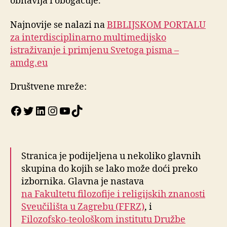
obnavlja i obogaćuje.
Najnovije se nalazi na
BIBLIJSKOM PORTALU
za interdisciplinarno multimedijsko
istraživanje i primjenu Svetoga pisma –
amdg.eu
Društvene mreže:
Facebook
Twitter
LinkedIn
Instagram
YouTube
TikTok
Stranica je podijeljena u nekoliko glavnih
skupina do kojih se lako može doći preko
izbornika. Glavna je nastava
na Fakultetu filozofije i religijskih znanosti
Sveučilišta u Zagrebu (FFRZ)
, i
Filozofsko-teološkom institutu Družbe