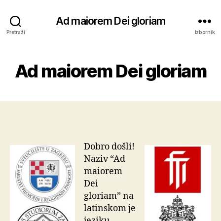
Ad maiorem Dei gloriam
Pretraži
Izbornik
Ad maiorem Dei gloriam
Dobro došli!
Naziv “Ad
maiorem
Dei
gloriam” na
latinskom je
jeziku,