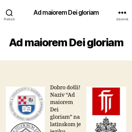
Ad maiorem Dei gloriam
Pretraži
Izbornik
Ad maiorem Dei gloriam
Dobro došli!
Naziv “Ad
maiorem
Dei
gloriam” na
latinskom je
jeziku,