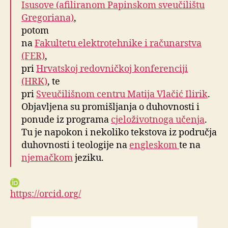
Isusove (afiliranom Papinskom sveučilištu
Gregoriana)
,
potom
na
Fakultetu elektrotehnike i računarstva
(FER)
,
pri
Hrvatskoj redovničkoj konferenciji
(HRK)
, te
pri
Sveučilišnom centru Matija Vlačić Ilirik
.
Objavljena su promišljanja o duhovnosti i
ponude iz programa
cjeloživotnoga učenja
.
Tu je napokon i nekoliko tekstova iz područja
duhovnosti i teologije na
engleskom
te na
njemačkom
jeziku.
https://orcid.org/