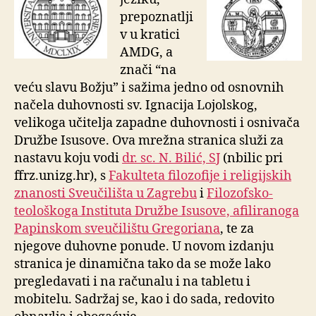
prepoznatlji
v u kratici
AMDG, a
znači “na
veću slavu Božju” i sažima jedno od osnovnih
načela duhovnosti sv. Ignacija Lojolskog,
velikoga učitelja zapadne duhovnosti i osnivača
Družbe Isusove. Ova mrežna stranica služi za
nastavu koju vodi
dr. sc. N. Bilić, SJ
(nbilic pri
ffrz.unizg.hr), s
Fakulteta filozofije i religijskih
znanosti Sveučilišta u Zagrebu
i
Filozofsko-
teološkoga Instituta Družbe Isusove, afiliranoga
Papinskom sveučilištu Gregoriana
, te za
njegove duhovne ponude. U novom
izdanju
stranica je dinamična tako da se može lako
pregledavati i na računalu i na tabletu i
mobitelu. Sadržaj se, kao i do sada, redovito