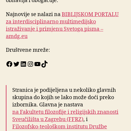
obnavlja i obogaćuje.
Najnovije se nalazi na
BIBLIJSKOM PORTALU
za interdisciplinarno multimedijsko
istraživanje i primjenu Svetoga pisma –
amdg.eu
Društvene mreže:
Facebook
Twitter
LinkedIn
Instagram
YouTube
TikTok
Stranica je podijeljena u nekoliko glavnih
skupina do kojih se lako može doći preko
izbornika. Glavna je nastava
na Fakultetu filozofije i religijskih znanosti
Sveučilišta u Zagrebu (FFRZ)
, i
Filozofsko-teološkom institutu Družbe