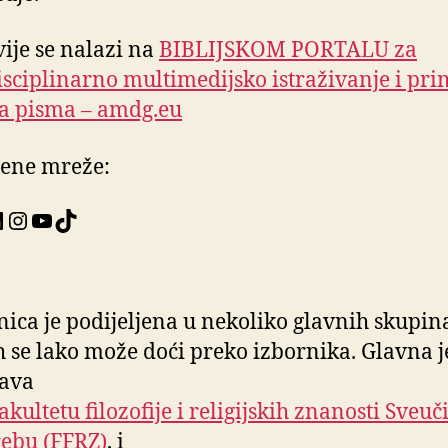
ije se nalazi na
BIBLIJSKOM PORTALU za
isciplinarno multimedijsko istraživanje i pr
a pisma – amdg.eu
ene mreže:
book
tter
inkedIn
Instagram
YouTube
TikTok
nica je podijeljena u nekoliko glavnih skupin
h se lako može doći preko izbornika. Glavna j
tava
akultetu filozofije i religijskih znanosti Sveuči
ebu (FFRZ)
, i