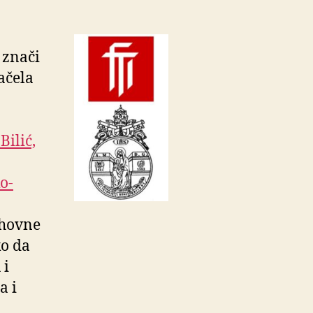
 znači
ačela
a
 Bilić,
o-
uhovne
ko da
 i
a i