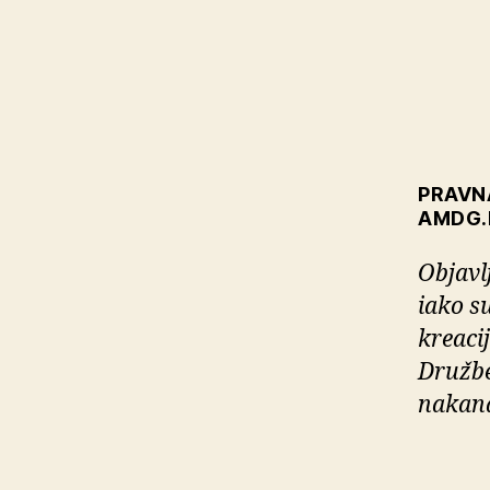
PRAVN
AMDG.
Objavlj
iako s
kreaci
Družbe
nakana