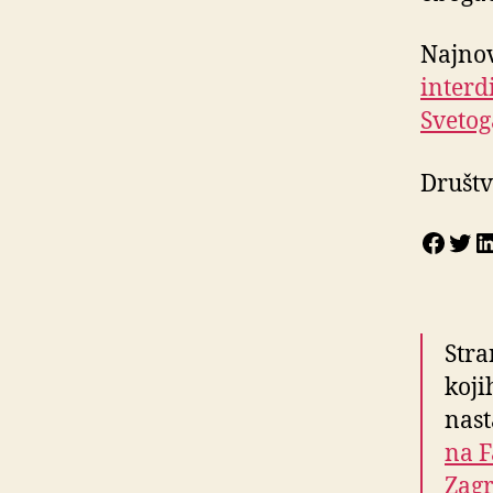
Najnov
interd
Svetog
Društv
Face
Twi
L
Stra
koji
nas
na F
Zagr