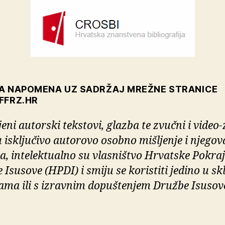
A NAPOMENA UZ SADRŽAJ MREŽNE STRANICE
FFRZ.HR
eni autorski tekstovi, glazba te zvučni i video-
u isključivo autorovo osobno mišljenje i njegov
ja, intelektualno su vlasništvo Hrvatske Pokraj
 Isusove (HPDI) i smiju se koristiti jedino u sk
ma ili s izravnim dopuštenjem Družbe Isusov