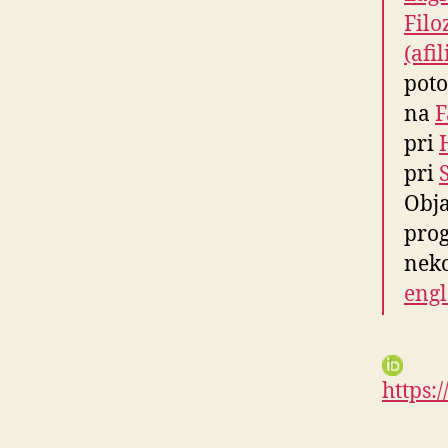
Filo
(afi
pot
na
F
pri
pri
Obja
pro
neko
eng
https:/