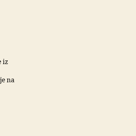
 iz
je na