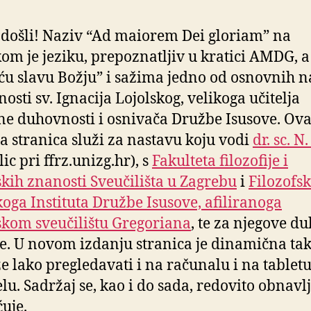
došli!
Naziv “Ad maiorem Dei gloriam” na
kom je jeziku, prepoznatljiv u kratici AMDG, a
ću slavu Božju” i sažima jedno od osnovnih n
osti sv. Ignacija Lojolskog, velikoga učitelja
e duhovnosti i osnivača Družbe Isusove. Ov
 stranica služi za nastavu koju vodi
dr. sc. N.
ic pri ffrz.unizg.hr), s
Fakulteta filozofije i
jskih znanosti Sveučilišta u Zagrebu
i
Filozofsk
koga Instituta Družbe Isusove, afiliranoga
kom sveučilištu Gregoriana
, te za njegove d
e. U novom
izdanju stranica je dinamična ta
e lako pregledavati i na računalu i na tabletu
lu. Sadržaj se, kao i do sada, redovito obnavlj
uje.