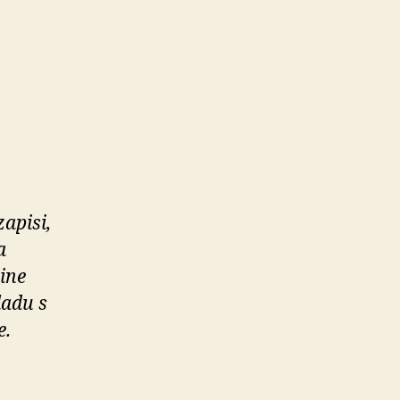
zapisi,
a
ine
ladu s
e.