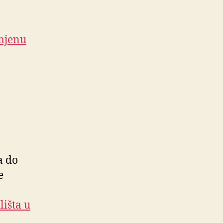
imjenu
a do
e
lišta u