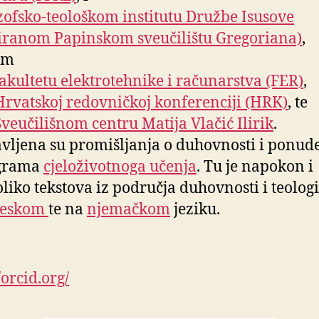
zofsko-teološkom institutu Družbe Isusove
liranom Papinskom sveučilištu Gregoriana)
,
om
akultetu elektrotehnike i računarstva (FER)
,
Hrvatskoj redovničkoj konferenciji (HRK)
, te
Sveučilišnom centru Matija Vlačić Ilirik
.
vljena su promišljanja o duhovnosti i ponude
grama
cjeloživotnoga učenja
. Tu je napokon i
liko tekstova iz područja duhovnosti i teologi
leskom
te na
njemačkom
jeziku.
/orcid.org/