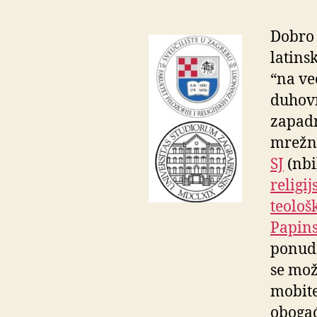
Dobro 
latins
“na ve
duhovn
zapadn
mrežna
SJ
(nbil
religi
teološ
Papins
ponud
se mož
mobite
obogać