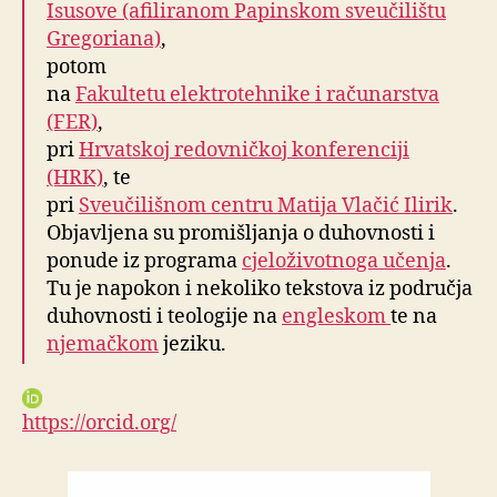
Isusove (afiliranom Papinskom sveučilištu
Gregoriana)
,
potom
na
Fakultetu elektrotehnike i računarstva
(FER)
,
pri
Hrvatskoj redovničkoj konferenciji
(HRK)
, te
pri
Sveučilišnom centru Matija Vlačić Ilirik
.
Objavljena su promišljanja o duhovnosti i
ponude iz programa
cjeloživotnoga učenja
.
Tu je napokon i nekoliko tekstova iz područja
duhovnosti i teologije na
engleskom
te na
njemačkom
jeziku.
https://orcid.org/