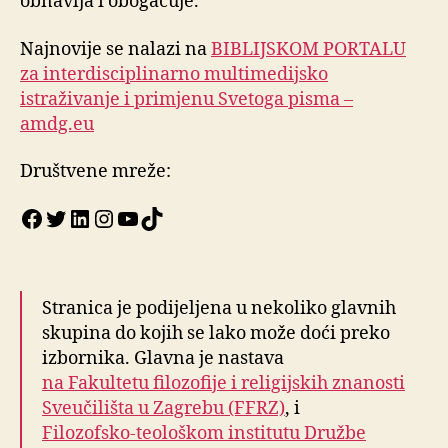
obnavlja i obogaćuje.
Najnovije se nalazi na
BIBLIJSKOM PORTALU
za interdisciplinarno multimedijsko
istraživanje i primjenu Svetoga pisma –
amdg.eu
Društvene mreže:
Facebook
Twitter
LinkedIn
Instagram
YouTube
TikTok
Stranica je podijeljena u nekoliko glavnih
skupina do kojih se lako može doći preko
izbornika. Glavna je nastava
na Fakultetu filozofije i religijskih znanosti
Sveučilišta u Zagrebu (FFRZ)
, i
Filozofsko-teološkom institutu Družbe