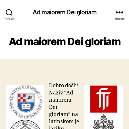
Ad maiorem Dei gloriam
Pretraži
Izbornik
Ad maiorem Dei gloriam
Dobro došli!
Naziv “Ad
maiorem
Dei
gloriam” na
latinskom je
jeziku,