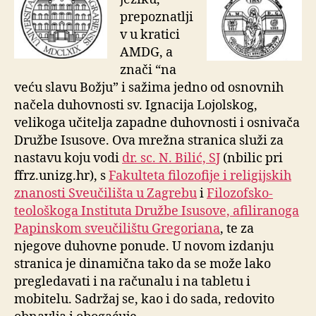
prepoznatlji
v u kratici
AMDG, a
znači “na
veću slavu Božju” i sažima jedno od osnovnih
načela duhovnosti sv. Ignacija Lojolskog,
velikoga učitelja zapadne duhovnosti i osnivača
Družbe Isusove. Ova mrežna stranica služi za
nastavu koju vodi
dr. sc. N. Bilić, SJ
(nbilic pri
ffrz.unizg.hr), s
Fakulteta filozofije i religijskih
znanosti Sveučilišta u Zagrebu
i
Filozofsko-
teološkoga Instituta Družbe Isusove, afiliranoga
Papinskom sveučilištu Gregoriana
, te za
njegove duhovne ponude. U novom
izdanju
stranica je dinamična tako da se može lako
pregledavati i na računalu i na tabletu i
mobitelu. Sadržaj se, kao i do sada, redovito