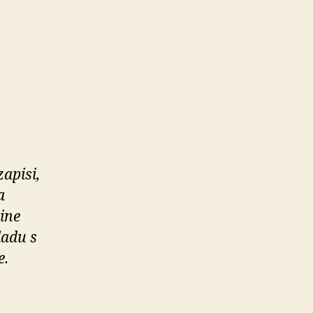
zapisi,
a
ine
ladu s
e.