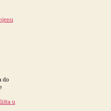
imjenu
a do
e
lišta u