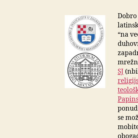
Dobro 
latins
“na ve
duhovn
zapadn
mrežna
SJ
(nbil
religi
teološ
Papins
ponud
se mož
mobite
obogać