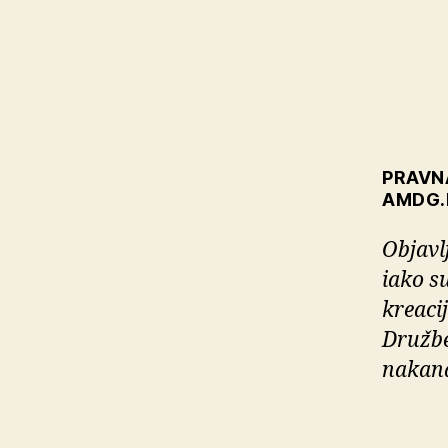
PRAVN
AMDG.
Objavlj
iako s
kreaci
Družbe
nakana