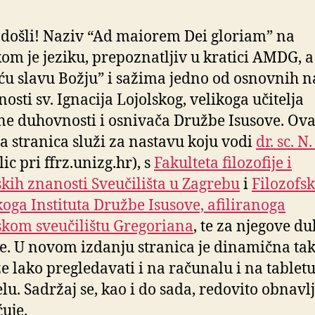
došli!
Naziv “Ad maiorem Dei gloriam” na
kom je jeziku, prepoznatljiv u kratici AMDG, a
ću slavu Božju” i sažima jedno od osnovnih n
osti sv. Ignacija Lojolskog, velikoga učitelja
e duhovnosti i osnivača Družbe Isusove. Ov
 stranica služi za nastavu koju vodi
dr. sc. N.
ic pri ffrz.unizg.hr), s
Fakulteta filozofije i
jskih znanosti Sveučilišta u Zagrebu
i
Filozofsk
koga Instituta Družbe Isusove, afiliranoga
kom sveučilištu Gregoriana
, te za njegove d
e. U novom
izdanju stranica je dinamična ta
e lako pregledavati i na računalu i na tabletu
lu. Sadržaj se, kao i do sada, redovito obnavlj
uje.