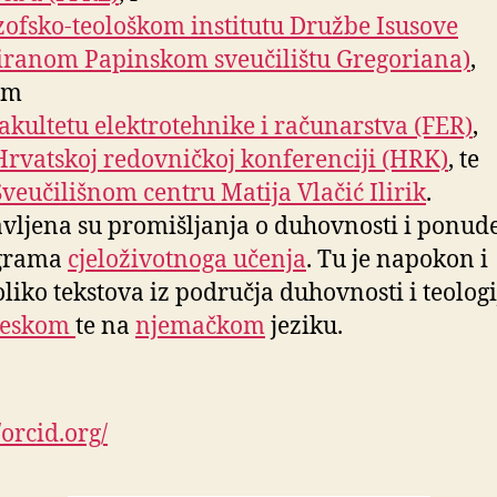
zofsko-teološkom institutu Družbe Isusove
liranom Papinskom sveučilištu Gregoriana)
,
om
akultetu elektrotehnike i računarstva (FER)
,
Hrvatskoj redovničkoj konferenciji (HRK)
, te
Sveučilišnom centru Matija Vlačić Ilirik
.
vljena su promišljanja o duhovnosti i ponude
grama
cjeloživotnoga učenja
. Tu je napokon i
liko tekstova iz područja duhovnosti i teologi
leskom
te na
njemačkom
jeziku.
/orcid.org/