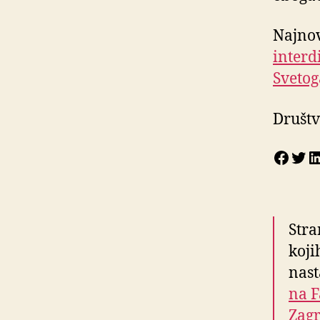
Najnov
interd
Svetog
Društv
Face
Twi
L
Stra
koji
nas
na F
Zagr