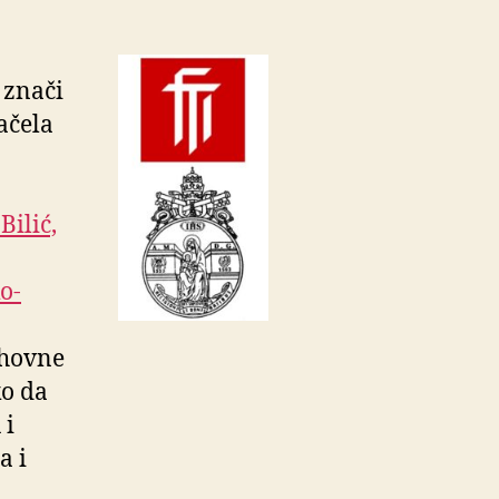
 znači
ačela
a
 Bilić,
o-
uhovne
ko da
 i
a i