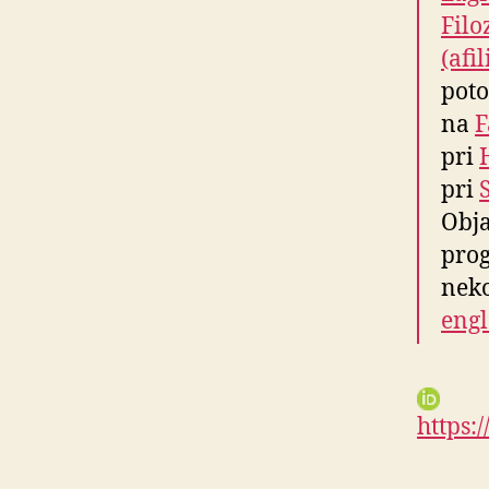
Filo
(afi
pot
na
F
pri
pri
Obja
pro
neko
eng
https:/