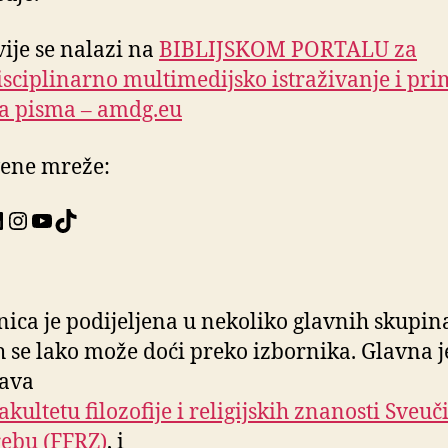
ije se nalazi na
BIBLIJSKOM PORTALU za
isciplinarno multimedijsko istraživanje i pr
a pisma – amdg.eu
ene mreže:
book
tter
inkedIn
Instagram
YouTube
TikTok
nica je podijeljena u nekoliko glavnih skupin
h se lako može doći preko izbornika. Glavna j
tava
akultetu filozofije i religijskih znanosti Sveuči
ebu (FFRZ)
, i