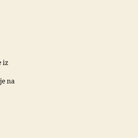
 iz
je na