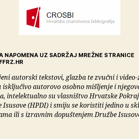
A NAPOMENA UZ SADRŽAJ MREŽNE STRANICE
FFRZ.HR
eni autorski tekstovi, glazba te zvučni i video-
u isključivo autorovo osobno mišljenje i njegov
ja, intelektualno su vlasništvo Hrvatske Pokraj
 Isusove (HPDI) i smiju se koristiti jedino u sk
ma ili s izravnim dopuštenjem Družbe Isusov