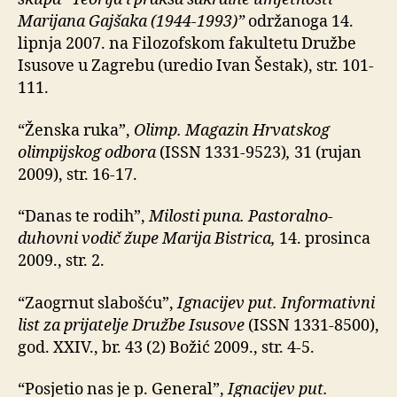
Marijana Gajšaka (1944-1993)”
održanoga 14.
lipnja 2007. na Filozofskom fakultetu Družbe
Isusove u Zagrebu (uredio Ivan Šestak), str. 101-
111.
“Ženska ruka”,
Olimp. Magazin Hrvatskog
olimpijskog odbora
(ISSN 1331-9523)
,
31 (rujan
2009), str. 16-17.
“Danas te rodih”,
Milosti puna. Pastoralno-
duhovni vodič župe Marija Bistrica,
14. prosinca
2009., str. 2.
“Zaogrnut slabošću”,
Ignacijev put. Informativni
list za prijatelje Družbe Isusove
(ISSN 1331-8500),
god. XXIV., br. 43 (2) Božić 2009., str. 4-5.
“Posjetio nas je p. General”,
Ignacijev put.