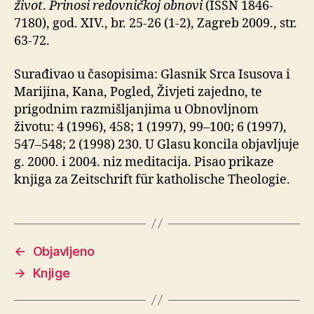
život
.
Prinosi redovničkoj obnovi
(ISSN 1846-
7180), god. XIV., br. 25-26 (1-2), Zagreb 2009., str.
63-72.
Surađivao u časopisima: Glasnik Srca Isusova i
Marijina, Kana, Pogled, Živjeti zajedno, te
prigodnim razmišljanjima u Obnovljnom
životu: 4 (1996), 458; 1 (1997), 99–100; 6 (1997),
547–548; 2 (1998) 230. U Glasu koncila objavljuje
g. 2000. i 2004. niz meditacija. Pisao prikaze
knjiga za Zeitschrift für katholische Theologie.
←
Objavljeno
→
Knjige