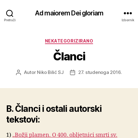
Ad maiorem Dei gloriam
Pretraži
Izbornik
Kategorije
NEKATEGORIZIRANO
Članci
Autor
Niko Bilić SJ
27. studenoga 2016.
Autor
Datum
objave
objave
B. Članci i ostali autorski
tekstovi:
1)
„Božji plamen. O 400. obljetnici smrti sv.