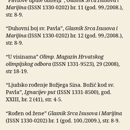
“Pavlove upute obitelji”,
Glasnik Srca Isusova i
Marijina
(ISSN 1330-0202) br. 11 (god. 99./2008.),
str. 8-9.
“Duhovni boj sv. Pavla”,
Glasnik Srca Isusova i
Marijina
(ISSN 1330-0202) br. 12 (god. 99./2008.),
str. 8-9.
“U visinama”
Olimp. Magazin Hrvatskog
olimpijskog odbora
(ISSN 1331-9523)
,
29 (2008),
str 18-19.
“Ljudsko rođenje Božjega Sina. Božić kod sv.
Pavla”,
Ignacijev put
(ISSN 1331-8500), god.
XXIII, br. 2 (41), str. 4-5.
“Rođen od žene”
Glasnik Srca Isusova i Marijina
(ISSN 1330-0202) br. 1 (god. 100./2009.), str. 8-9.