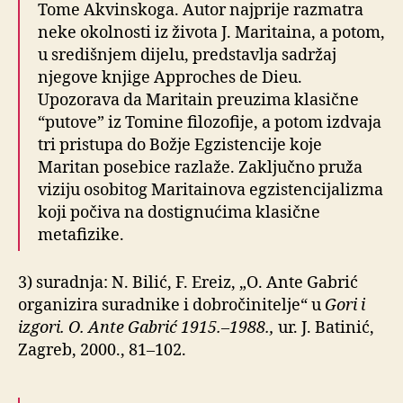
Tome Akvinskoga. Autor najprije razmatra
neke okolnosti iz života J. Maritaina, a potom,
u središnjem dijelu, predstavlja sadržaj
njegove knjige Approches de Dieu.
Upozorava da Maritain preuzima klasične
“putove” iz Tomine filozofije, a potom izdvaja
tri pristupa do Božje Egzistencije koje
Maritan posebice razlaže. Zaključno pruža
viziju osobitog Maritainova egzistencijalizma
koji počiva na dostignućima klasične
metafizike.
3) suradnja: N. Bilić, F. Ereiz, „O. Ante Gabrić
organizira suradnike i dobročinitelje“ u
Gori i
izgori. O. Ante Gabrić 1915.–1988.,
ur. J. Batinić,
Zagreb, 2000., 81–102.