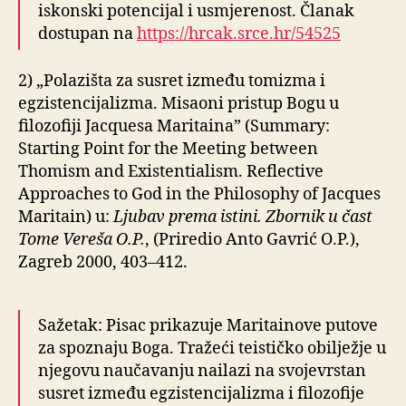
iskonski potencijal i usmjerenost. Članak
dostupan na
https://hrcak.srce.hr/54525
2) „Polazišta za susret između tomizma i
egzistencijalizma. Misaoni pristup Bogu u
filozofiji Jacquesa Maritaina” (Summary:
Starting Point for the Meeting between
Thomism and Existentialism. Reflective
Approaches to God in the Philosophy of Jacques
Maritain) u:
Ljubav prema istini. Zbornik u čast
Tome Vereša O.P.
, (Priredio Anto Gavrić O.P.),
Zagreb 2000, 403–412.
Sažetak: Pisac prikazuje Maritainove putove
za spoznaju Boga. Tražeći teističko obilježje u
njegovu naučavanju nailazi na svojevrstan
susret između egzistencijalizma i filozofije