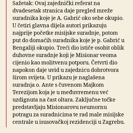
Sažetak: Ovaj zajednički referat na
dvadesetak stranica daje pregled mreže
suradnika koje je A. Gabrić oko sebe okupio.
U četiri glavna dijela autori prikazuju
najprije početke misijske suradnje, potom
put do domaćih suradnika koje je p. Gabrić u
Bengaliji okupio. Treći dio ističe osobit oblik
duhovne suradnje koji je Misionar veoma
cijenio kao molitvenu potporu. Četvrti dio
napokon daje uvid u zajednicu dobrotvora
širom svijeta. U prikazu je naglašena
suradnja o. Ante s čuvenom Majkom
Terezijom koja je u međuvremenu već
uzdignuta na čast oltara. Zaključne točke
predstavljaju Misionarovu neumornu
potragu za suradnicima te rad male misijske
centrale u isusovačkoj rezidenciji u Zagrebu.