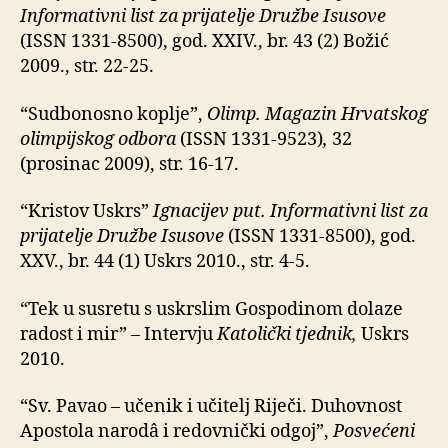
Informativni list za prijatelje Družbe Isusove
(ISSN 1331-8500), god. XXIV., br. 43 (2) Božić
2009., str. 22-25.
“Sudbonosno koplje”,
Olimp. Magazin Hrvatskog
olimpijskog odbora
(ISSN 1331-9523)
,
32
(prosinac 2009), str. 16-17.
“Kristov Uskrs”
Ignacijev put. Informativni list za
prijatelje Družbe Isusove
(ISSN 1331-8500), god.
XXV., br. 44 (1) Uskrs 2010., str. 4-5.
“Tek u susretu s uskrslim Gospodinom dolaze
radost i mir” – Intervju
Katolički tjednik,
Uskrs
2010.
“Sv. Pavao – učenik i učitelj Riječi. Duhovnost
Apostola narodâ i redovnički odgoj”,
Posvećeni