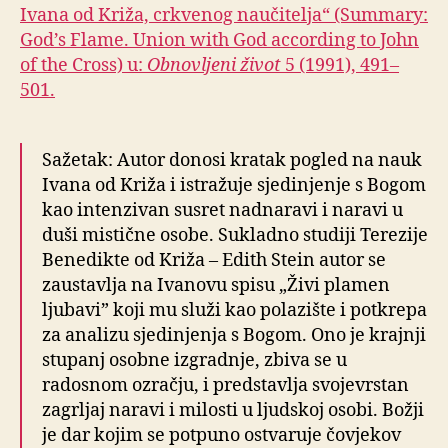
Ivana od Križa, crkvenog naučitelja“ (Summary:
God’s Flame. Union with God according to John
of the Cross) u:
Obnovljeni život
5 (1991), 491–
501.
Sažetak: Autor donosi kratak pogled na nauk
Ivana od Križa i istražuje sjedinjenje s Bogom
kao intenzivan susret nadnaravi i naravi u
duši mistične osobe. Sukladno studiji Terezije
Benedikte od Križa – Edith Stein autor se
zaustavlja na Ivanovu spisu „Živi plamen
ljubavi” koji mu služi kao polazište i potkrepa
za analizu sjedinjenja s Bogom. Ono je krajnji
stupanj osobne izgradnje, zbiva se u
radosnom ozračju, i predstavlja svojevrstan
zagrljaj naravi i milosti u ljudskoj osobi. Božji
je dar kojim se potpuno ostvaruje čovjekov