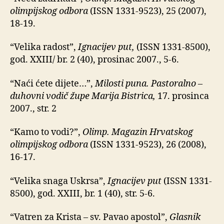
olimpijskog odbora
(ISSN 1331-9523), 25 (2007),
18-19.
“Velika radost”,
Ignacijev put,
(ISSN 1331-8500),
god. XXIII/ br. 2 (40), prosinac 2007., 5-6.
“Naći ćete dijete…”,
Milosti puna. Pastoralno –
duhovni vodič župe Marija Bistrica,
17. prosinca
2007., str. 2
“Kamo to vodi?”,
Olimp. Magazin Hrvatskog
olimpijskog odbora
(ISSN 1331-9523), 26 (2008),
16-17.
“Velika snaga Uskrsa”,
Ignacijev put
(ISSN 1331-
8500), god. XXIII, br. 1 (40), str. 5-6.
“Vatren za Krista – sv. Pavao apostol”,
Glasnik