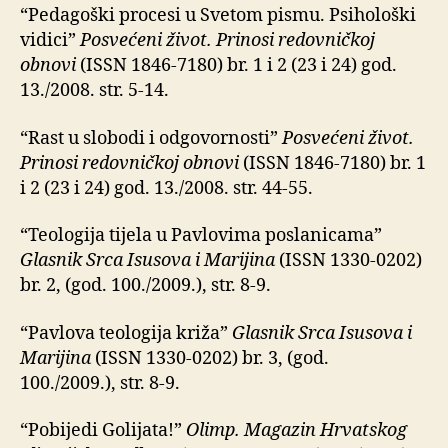
“Pedagoški procesi u Svetom pismu. Psihološki
vidici”
Posvećeni život. Prinosi redovničkoj
obnovi
(ISSN 1846-7180) br. 1 i 2 (23 i 24) god.
13./2008. str. 5-14.
“Rast u slobodi i odgovornosti”
Posvećeni život.
Prinosi redovničkoj obnovi
(ISSN 1846-7180) br. 1
i 2 (23 i 24) god. 13./2008. str. 44-55.
“Teologija tijela u Pavlovima poslanicama”
Glasnik Srca Isusova i Marijina
(ISSN 1330-0202)
br. 2, (god. 100./2009.), str. 8-9.
“Pavlova teologija križa”
Glasnik Srca Isusova i
Marijina
(ISSN 1330-0202) br. 3, (god.
100./2009.), str. 8-9.
“Pobijedi Golijata!”
Olimp. Magazin Hrvatskog