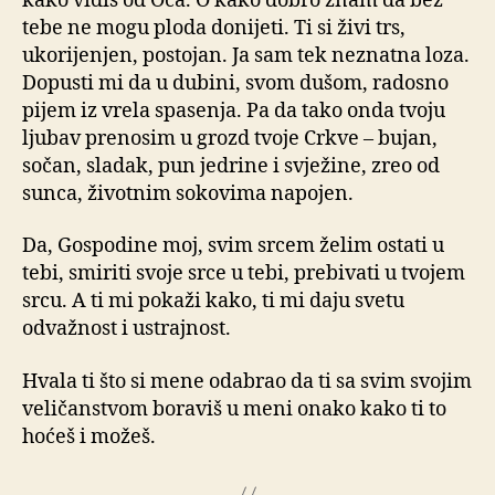
kako vidiš od Oca. O kako dobro znam da bez
tebe ne mogu ploda donijeti. Ti si živi trs,
ukorijenjen, postojan. Ja sam tek neznatna loza.
Dopusti mi da u dubini, svom dušom, radosno
pijem iz vrela spasenja. Pa da tako onda tvoju
ljubav prenosim u grozd tvoje Crkve – bujan,
sočan, sladak, pun jedrine i svježine, zreo od
sunca, životnim sokovima napojen.
Da, Gospodine moj, svim srcem želim ostati u
tebi, smiriti svoje srce u tebi, prebivati u tvojem
srcu. A ti mi pokaži kako, ti mi daju svetu
odvažnost i ustrajnost.
Hvala ti što si mene odabrao da ti sa svim svojim
veličanstvom boraviš u meni onako kako ti to
hoćeš i možeš.