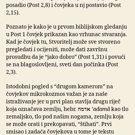
posadio (Post 2,8) i čovjeka u nj postavio (Post
2,15).
Poznato je kako je u prvom biblijskom gledanju
u Post 1 čovjek prikazan kao vrhunac stvaranja.
Kad je čovjek tu, Stvoritelj može sve stvoreno
pregledati i ocijeniti, može dati završnu
prosudbu da je “jako dobro” (Post 1,31) i povući
se na blagoslovljeni, sveti dan počinka (Post
2,3).
Istodobni pogled s “drugom kamerom” na
čovjekov mikrokozmos važan je za naše
istraživanje jer u prvi plan stavlja drugu riječ
koja označava zemlju, hebr.
אדמה
’adamâ
kao tlo
zemaljsko, tlo pod našim nogama, zemlju koja
se može orati i prekopavati, “štihati”. Prvi
smisao i zadaća čovjekova u tome je tekstu