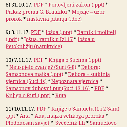
8) 31.10.17.
PDF
*
Ponovljeni zakon (.ppt)
*
Prikaz prema G. Brauliku
*
Mojsije – uzor
prorok
*
nastavna pitanja (.doc)
9) 3.11.17.
PDF
*
Jošua (.ppt)
*
Ratnik i molitelj
(.pdf)
*
Jošua, ratnik u Izl 17
*
Jošua u
Petoknjižju (natuknice)
10) 7.11.17.
PDF
*
Knjiga o Sucima (.ppt)
*
Neuspjelo zvanje? (Suci 6-8)
*
Debora;
Samsonova majka (.ppt)
*
Debora – sutkinja
vjernica (Suci 4s)
*
Nepoznata vjernica
*
Samsonov duhovni put (Suci 13-16)
*
PDF
*
Knjiga o Ruti (.ppt)
*
Ruta
11) 10.11.17.
PDF
*
Knjige o Samuelu (1 i 2 Sam)
.ppt
*
Ana
*
Ana, majka velikoga proroka
*
Plodonosan zavjet
*
Svećenik Eli
*
Samuelovo