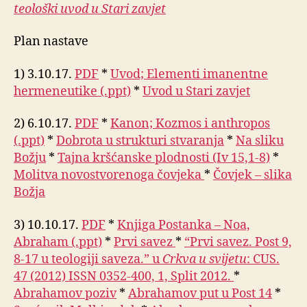
teološki uvod u Stari zavjet
Plan nastave
1) 3.10.17.
PDF
*
Uvod; Elementi imanentne
hermeneutike (.ppt)
*
Uvod u Stari zavjet
2) 6.10.17.
PDF
*
Kanon; Kozmos i anthropos
(.ppt)
*
Dobrota u strukturi stvaranja
*
Na sliku
Božju
*
Tajna kršćanske plodnosti (Iv 15,1-8)
*
Molitva novostvorenoga čovjeka
*
Čovjek – slika
Božja
3) 10.10.17.
PDF
*
Knjiga Postanka – Noa,
Abraham (.ppt)
*
Prvi savez
*
“Prvi savez. Post 9,
8-17 u teologiji saveza.” u
Crkva u svijetu
: CUS.
47 (2012) ISSN 0352-400, 1, Split 2012.
*
Abrahamov poziv
*
Abrahamov put u Post 14
*