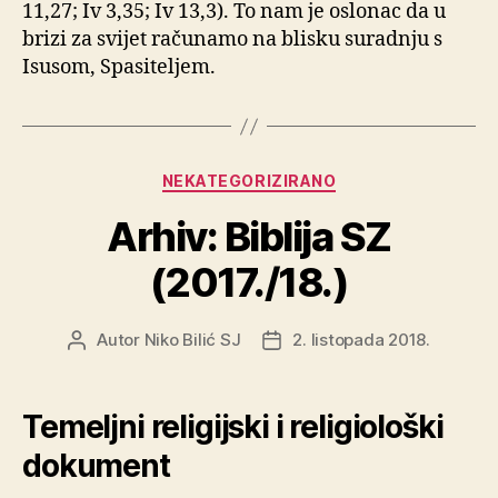
11,27; Iv 3,35; Iv 13,3). To nam je oslonac da u
brizi za svijet računamo na blisku suradnju s
Isusom, Spasiteljem.
Kategorije
NEKATEGORIZIRANO
Arhiv: Biblija SZ
(2017./18.)
Autor
Niko Bilić SJ
2. listopada 2018.
Autor
Datum
objave
objave
Temeljni religijski i religiološki
dokument