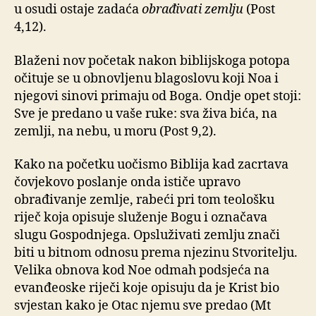
u osudi ostaje zadaća
obrađivati zemlju
(Post
4,12).
Blaženi nov početak nakon biblijskoga potopa
očituje se u obnovljenu blagoslovu koji Noa i
njegovi sinovi primaju od Boga. Ondje opet stoji:
Sve je predano u vaše ruke: sva živa bića, na
zemlji, na nebu, u moru (Post 9,2).
Kako na početku uočismo Biblija kad zacrtava
čovjekovo poslanje onda ističe upravo
obrađivanje zemlje, rabeći pri tom teološku
riječ koja opisuje služenje Bogu i označava
slugu Gospodnjega. Opsluživati zemlju znači
biti u bitnom odnosu prema njezinu Stvoritelju.
Velika obnova kod Noe odmah podsjeća na
evanđeoske riječi koje opisuju da je Krist bio
svjestan kako je Otac njemu sve predao (Mt