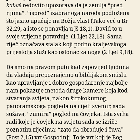
kabaś
redovito upozorava da je zemlja “pred
njima”, “ispred” izabranoga naroda podložena
što jasno upućuje na Božju vlast (Tako već u Br
32,29, a isto se ponavlja u Jš 18,1). David to u
svoje vrijeme potvrđuje (1 Ljet 22,18). Sama
riječ označava stalak koji podno kraljevskoga
prijestolja služi kao oslonac za noge (2 Ljet 9,18).
Da smo na pravom putu kad zapovijed ljudima
da vladaju prepoznajemo u biblijskom smislu
kao upravljanje i dobro gospodarenje najbolje
nam pokazuje metoda druge kamere koja kod
stvaranja svijeta, nakon širokokutnog,
panoramskoga pogleda na cijeli svemir, sada
sužava, “zumira” pogled na čovjeka. Ista svrha
radi koje je čovjek na svijetu sada se izriče
poznatim riječima: “zato da obrađuje i čuva”
(Post 2,15) vrt Gospodnji. To je vrt koji je Bog