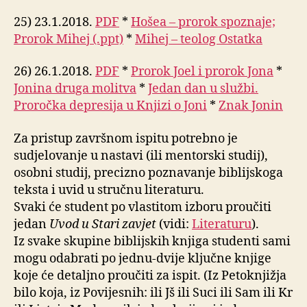
25) 23.1.2018.
PDF
*
Hošea – prorok spoznaje;
Prorok Mihej (.ppt)
*
Mihej – teolog Ostatka
26) 26.1.2018.
PDF
*
Prorok Joel i prorok Jona
*
Jonina druga molitva
*
Jedan dan u službi.
Proročka depresija u Knjizi o Joni
*
Znak Jonin
Za pristup završnom ispitu potrebno je
sudjelovanje u nastavi (ili mentorski studij),
osobni studij, precizno poznavanje biblijskoga
teksta i uvid u stručnu literaturu.
Svaki će student po vlastitom izboru proučiti
jedan
Uvod u Stari zavjet
(vidi:
Literaturu
).
Iz svake skupine biblijskih knjiga studenti sami
mogu odabrati po jednu-dvije ključne knjige
koje će detaljno proučiti za ispit. (Iz Petoknjižja
bilo koja, iz Povijesnih: ili Jš ili Suci ili Sam ili Kr