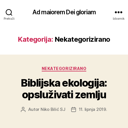
Ad maiorem Dei gloriam
Pretraži
Izbornik
Kategorija:
Nekategorizirano
Kategorije
NEKATEGORIZIRANO
Biblijska ekologija:
opsluživati zemlju
Autor
Niko Bilić SJ
11. lipnja 2019.
Autor
Datum
objave
objave