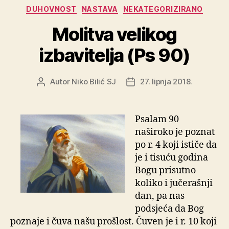
Kategorije
DUHOVNOST
NASTAVA
NEKATEGORIZIRANO
Molitva velikog
izbavitelja (Ps 90)
Autor
Niko Bilić SJ
27. lipnja 2018.
Autor
Datum
objave
objave
Psalam 90
naširoko je poznat
po r. 4 koji ističe da
je i tisuću godina
Bogu prisutno
koliko i jučerašnji
dan, pa nas
podsjeća da Bog
poznaje i čuva našu prošlost. Čuven je i r. 10 koji