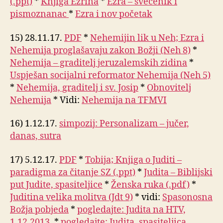
(.ppt)
*
Knjiga Ezrina
*
Ezra – svećenik i
pismoznanac
*
Ezra i nov početak
15) 28.11.17.
PDF
*
Nehemijin lik u Neh; Ezra i
Nehemija proglašavaju zakon Božji (Neh 8)
*
Nehemija – graditelj jeruzalemskih zidina
*
Uspješan socijalni reformator Nehemija (Neh 5)
*
Nehemija, graditelj i sv. Josip
*
Obnovitelj
Nehemija
* Vidi:
Nehemija na TFMVI
16) 1.12.17.
simpozij: Personalizam – jučer,
danas, sutra
17) 5.12.17.
PDF
*
Tobija; Knjiga o Juditi –
paradigma za čitanje SZ (.ppt)
*
Judita – Biblijski
put Judite, spasiteljice
*
Ženska ruka (.pdf)
*
Juditina velika molitva (Jdt 9)
* vidi:
Spasonosna
Božja pobjeda
*
pogledajte: Judita na HTV,
1.12.2013.
*
pogledajte: Judita, spasiteljica