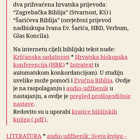
dva prihvaćena hrvatska prijevoda:
“Zagrebačka Biblija” (Stvarnost, KS) i
“Šarićeva Biblija” (osvježeni prijevod
nadbiskupa Ivana Ev. Šarića, HBD, Verbum,
Glas Koncila).
Na internetu cijeli biblijski tekst nude:
Kršćanska sadašnjost
*
Hrvatska biskupska
konferencija (HBK)
*
Intratext
(s
automatskom konkordancijom). U studiju
uvelike može pomoći i
Zvučna Biblija
. Ovdje
je na raspolaganju i
audio-udžbenik
u
nastajanju, a ovdje je
pregled prošlogodišnje
nastave
.
Redovito su u uporabi
kratice biblijskih
knjiga (.pdf).
LITERATURA
*
audio udžbenik:
Sveta knjiga –