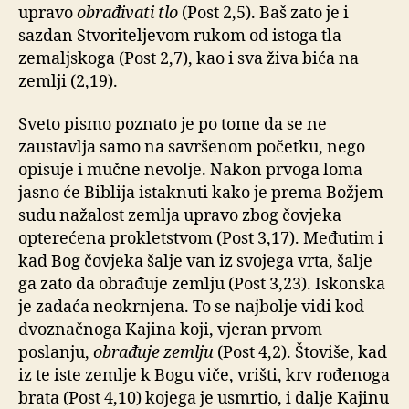
upravo
obrađivati tlo
(Post 2,5). Baš zato je i
sazdan Stvoriteljevom rukom od istoga tla
zemaljskoga (Post 2,7), kao i sva živa bića na
zemlji (2,19).
Sveto pismo poznato je po tome da se ne
zaustavlja samo na savršenom početku, nego
opisuje i mučne nevolje. Nakon prvoga loma
jasno će Biblija istaknuti kako je prema Božjem
sudu nažalost zemlja upravo zbog čovjeka
opterećena prokletstvom (Post 3,17). Međutim i
kad Bog čovjeka šalje van iz svojega vrta, šalje
ga zato da obrađuje zemlju (Post 3,23). Iskonska
je zadaća neokrnjena. To se najbolje vidi kod
dvoznačnoga Kajina koji, vjeran prvom
poslanju,
obrađuje zemlju
(Post 4,2). Štoviše, kad
iz te iste zemlje k Bogu viče, vrišti, krv rođenoga
brata (Post 4,10) kojega je usmrtio, i dalje Kajinu