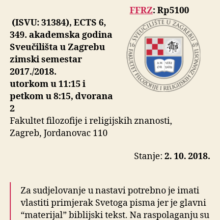
FFRZ
: Rp5100
(ISVU: 31384), ECTS 6,
349. akademska godina
Sveučilišta u Zagrebu
zimski semestar
2017./2018.
utorkom u 11:15 i
petkom u 8:15, dvorana
2
Fakultet filozofije i religijskih znanosti,
Zagreb, Jordanovac 110
Stanje:
2. 10. 2018.
Za sudjelovanje u nastavi potrebno je imati
vlastiti primjerak Svetoga pisma jer je glavni
“materijal” biblijski tekst. Na raspolaganju su