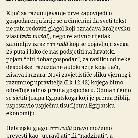
Ključ za razumijevanje prve zapovijedi o
gospodarenju krije se u činjenici da sveti tekst
ne rabi redoviti glagol koji označava kraljevsku
vlast (
משׁל
mašal
), nego relativno rijedak
zanimljiv izraz
רדה
radâ
koji se pojavljuje svega
25 puta i lako će nas podsjetiti na hrvatski
pojam “biti dobar gospodar”, za razliku od neke
despotske, razuzdane autokracije koja tlači,
isisava i razara. Novi zavjet ističe sliku vjernog i
razumnog upravitelja (Lk 12,42) kojega bitno
određuje odnos prema gospodaru. Odmah ćemo
se sjetiti Josipa Egipatskoga koji je prema Bibliji
uspostavio uspješnu tisućljetnu Egipatsku
ekonomiju.
Hebrejski glagol
רדה
radâ
pravo možemo
prevesti kao “upravljati” ili “nadzirati”, a