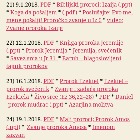
21) 9.1.2018.
PDF
*
Biblijski proroci; Izaija (.ppt)
*
Koga da pošaljem
*
(.pdf)
*
Poslušajte: Evo me,
mene pošalji! Proročko zvanje u Iz 6
*
video:
Zvanje proroka Izaije
22) 12.1.2018.
PDF
*
Knjiga proroka Jeremije
(.ppt)
*
Prorok Jeremija
*
Jeremija, svećenik
*
Savez srca u Jr 31
*
Baruh – blagoslovljeni
tajnik prorokov
23) 16.1.2018.
PDF
*
Prorok Ezekiel
*
Ezekiel –
prorok svećenik
*
Zvanje i zadaća proroka
Ezekiela
*
Živo srce (Ez 36,22–28)
*
PDF
*
Daniel
-prorok mudrac (.ppt)
*
Azarjina molitva
24) 19.1.2018.
PDF
*
Mali proroci; Prorok Amos
(.ppt)
*
Zvanje proroka Amosa
*
Imenom
zazvan