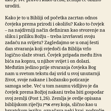
uroditi.
Kako je to u Bibliji od početka zacrtan odnos
čovjeka prema prirodi i okolišu? Kako to čovjek
– na najdivniji način definiran kao stvorenje na
sliku i priliku Božju – treba izvršavati svoju
zadaću na svijetu? Zagledajmo se u onaj šesti
dan stvaranja koji svjedoči da Biblija vrlo
logično slaže stvari. Čovjek pripada među živa
bića na kopnu, u njihov svijet i on dolazi.
Međutim jedino prije stvaranja čovjeka Bog
nam u svetom tekstu daj uvid u svoj unutarnji
život, svoje nakane i božansko poticanje
samoga sebe. Već u tom naumu vidljivo je da
čovjek prema Božjoj nakani treba biti gospodar
svoj zemlji (Post 1,26). Zemlja je ovdje opisana
biblijskom riječju
ארץ
ereṣ
koja, slično kao u
hrvatskom jeziku, označava neki kraj, područje,