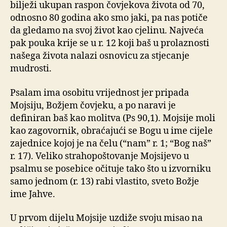
bilježi ukupan raspon čovjekova života od 70,
odnosno 80 godina ako smo jaki, pa nas potiče
da gledamo na svoj život kao cjelinu. Najveća
pak pouka krije se u r. 12 koji baš u prolaznosti
našega života nalazi osnovicu za stjecanje
mudrosti.
Psalam ima osobitu vrijednost jer pripada
Mojsiju, Božjem čovjeku, a po naravi je
definiran baš kao molitva (Ps 90,1). Mojsije moli
kao zagovornik, obraćajući se Bogu u ime cijele
zajednice kojoj je na čelu (“nam” r. 1; “Bog naš”
r. 17). Veliko strahopoštovanje Mojsijevo u
psalmu se posebice očituje tako što u izvorniku
samo jednom (r. 13) rabi vlastito, sveto Božje
ime Jahve.
U prvom dijelu Mojsije uzdiže svoju misao na