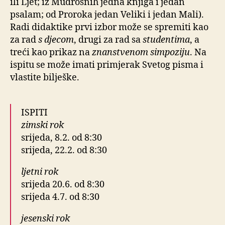
ili Ljet; iz Mudrosnih jedna knjiga i jedan
psalam; od Proroka jedan Veliki i jedan Mali).
Radi didaktike prvi izbor može se spremiti kao
za rad
s djecom
, drugi za rad sa
studentima
, a
treći kao prikaz na
znanstvenom simpoziju
. Na
ispitu se može imati primjerak Svetog pisma i
vlastite bilješke.
ISPITI
zimski rok
srijeda, 8.2. od 8:30
srijeda, 22.2. od 8:30
ljetni rok
srijeda 20.6. od 8:30
srijeda 4.7. od 8:30
jesenski rok