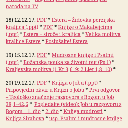
naroda na TV
18) 12.12.17.
PDF
*
Estera – Židovka perzijska
kraljica (.ppt)
*
PDF
*
Knjige o Makabejcima
(.ppt)
*
Estera – siroče i kraljica
*
Velika molitva
kraljice Estere
*
Poslušajte! Estera
19) 15.12.17.
PDF
*
Mudrosne knjige i Psalmi
(.ppt)
*
Božanska pouka za životni put (Ps 1)
*
Kraljevska molitva (1 Kr 3,6–9; 2 Ljet 1,8–10)
*
20) 19.12.17.
PDF
*
Knjiga o Jobu (.ppt)
*
Pripovjedni okvir u Knjizi o Jobu
*
Prvi odgovor
– Teološko značenje razgovora s Bogom u Job
38,1–42,6
*
Pogledajte (video): Job u razgovoru s
Bogom – 1. dio
*
2. dio
*
Knjiga mudrosti
*
Knjiga Sirahova
*
usp. Psalmi i mudrosne knjige