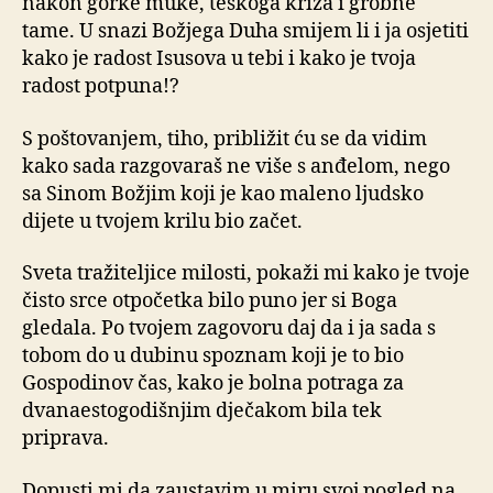
nakon gorke muke, teškoga križa i grobne
tame. U snazi Božjega Duha smijem li i ja osjetiti
kako je radost Isusova u tebi i kako je tvoja
radost potpuna!?
S poštovanjem, tiho, približit ću se da vidim
kako sada razgovaraš ne više s anđelom, nego
sa Sinom Božjim koji je kao maleno ljudsko
dijete u tvojem krilu bio začet.
Sveta tražiteljice milosti, pokaži mi kako je tvoje
čisto srce otpočetka bilo puno jer si Boga
gledala. Po tvojem zagovoru daj da i ja sada s
tobom do u dubinu spoznam koji je to bio
Gospodinov čas, kako je bolna potraga za
dvanaestogodišnjim dječakom bila tek
priprava.
Dopusti mi da zaustavim u miru svoj pogled na