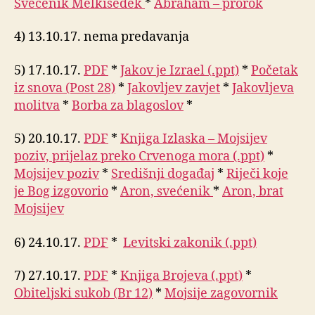
Svećenik Melkisedek
*
Abraham – prorok
4) 13.10.17. nema predavanja
5) 17.10.17.
PDF
*
Jakov je Izrael (.ppt)
*
Početak
iz snova (Post 28)
*
Jakovljev zavjet
*
Jakovljeva
molitva
*
Borba za blagoslov
*
5) 20.10.17.
PDF
*
Knjiga Izlaska – Mojsijev
poziv, prijelaz preko Crvenoga mora (.ppt)
*
Mojsijev poziv
*
Središnji događaj
*
Riječi koje
je Bog izgovorio
*
Aron, svećenik
*
Aron, brat
Mojsijev
6) 24.10.17.
PDF
*
Levitski zakonik (.ppt)
7) 27.10.17.
PDF
*
Knjiga Brojeva (.ppt)
*
Obiteljski sukob (Br 12)
*
Mojsije zagovornik