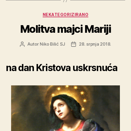
Kategorije
NEKATEGORIZIRANO
Molitva majci Mariji
Autor
Niko Bilić SJ
28. srpnja 2018.
Autor
Datum
objave
objave
na dan Kristova uskrsnuća