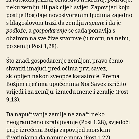
neku zemlju, ili pak cijeli svijet. Zapovijed koju
poslije Bog daje novostvorenim ljudima zajedno
s blagoslovom traži da zemlju
napune
i da je
podlože
, a
gospodarenje
se sada ponavlja s
obzirom na sve žive stvorove (u moru, na nebu,
po zemlji Post 1,28).
Što znači gospodarenje zemljom pravo ćemo
shvatiti imajući pred očima prvi savez,
sklopljen nakon sveopće katastrofe. Prema
Božjim riječima upućenima Noi Savez izričito
vrijedi i za zemlju: između mene i zemlje (Post
9,13).
Da napučivanje zemlje ne znači neko
neograničeno izrabljivanje (Post 1,28), svjedoči
prije izrečena Božja zapovijed morskim
životinjama da napune mora (Post 1,22).