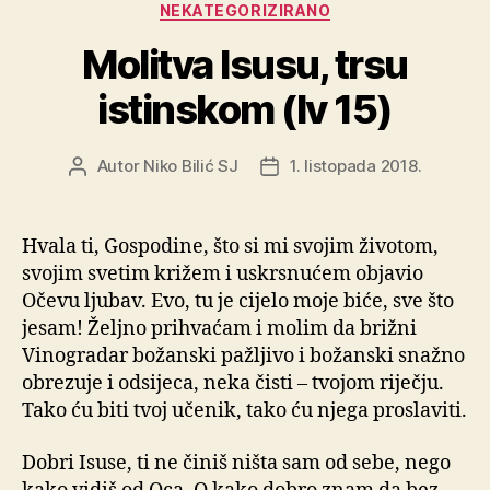
Kategorije
NEKATEGORIZIRANO
Molitva Isusu, trsu
istinskom (Iv 15)
Autor
Niko Bilić SJ
1. listopada 2018.
Autor
Datum
objave
objave
Hvala ti, Gospodine, što si mi svojim životom,
svojim svetim križem i uskrsnućem objavio
Očevu ljubav. Evo, tu je cijelo moje biće, sve što
jesam! Željno prihvaćam i molim da brižni
Vinogradar božanski pažljivo i božanski snažno
obrezuje i odsijeca, neka čisti – tvojom riječju.
Tako ću biti tvoj učenik, tako ću njega proslaviti.
Dobri Isuse, ti ne činiš ništa sam od sebe, nego