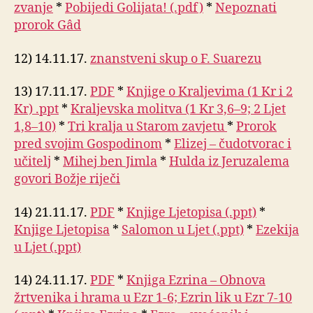
zvanje
*
Pobijedi Golijata! (.pdf)
*
Nepoznati
prorok Gâd
12) 14.11.17.
znanstveni skup o F. Suarezu
13) 17.11.17.
PDF
*
Knjige o Kraljevima (1 Kr i 2
Kr) .ppt
*
Kraljevska molitva (1 Kr 3,6–9; 2 Ljet
1,8–10)
*
Tri kralja u Starom zavjetu
*
Prorok
pred svojim Gospodinom
*
Elizej – čudotvorac i
učitelj
*
Mihej ben Jimla
*
Hulda iz Jeruzalema
govori Božje riječi
14) 21.11.17.
PDF
*
Knjige Ljetopisa (.ppt)
*
Knjige Ljetopisa
*
Salomon u Ljet (.ppt)
*
Ezekija
u Ljet (.ppt)
14) 24.11.17.
PDF
*
Knjiga Ezrina – Obnova
žrtvenika i hrama u Ezr 1-6; Ezrin lik u Ezr 7-10