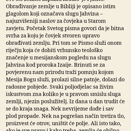
Obrađivanje zemlje u Bibliji je opisano istim
glagolom koji označava slugu Jahvina –
najuzvišeniji naslov za čovjeka u Starom
zavjetu. Početak Svetog pisma govori da je bitna
svrha za koju je čovjek stvoren upravo
obrađivati zemlju. Pri tom se Pismo služi onom
riječju koja će dobiti vrhunsko teološko
značenje u mesijanskom pogledu na slugu
Jahvina kod proroka Izaije. Brinuti se za
povjerenu nam prirodu traži pomnju kojom
Mesija Bogu služi, prolazi silne patnje, dolazi do
radosne pobjede. Svaki poljodjelac sa živim
iskustvom zna koliko je u pravom smislu sluga
zemlji, njezin poslužitelj. Iz dana u dan trudit će
se do kraja snaga. Nek nevrijeme dođe i sav
plod propade. Nek na pogrešan način tretira tlo,
proizvest će otrov, uništit će polje. Ali isto tako,
ako je sve pravo i kako treba, zemlja će obilno