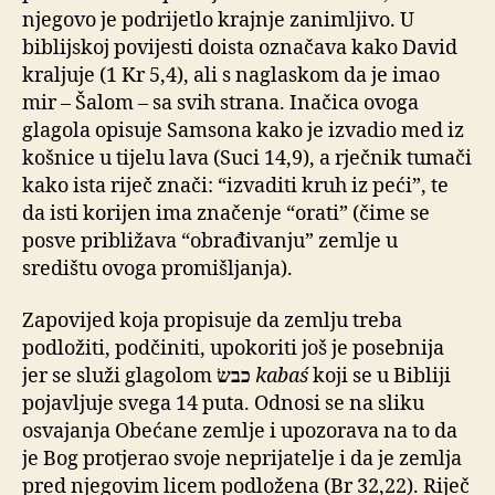
njegovo je podrijetlo krajnje zanimljivo. U
biblijskoj povijesti doista označava kako David
kraljuje (1 Kr 5,4), ali s naglaskom da je imao
mir – Šalom – sa svih strana. Inačica ovoga
glagola opisuje Samsona kako je izvadio med iz
košnice u tijelu lava (Suci 14,9), a rječnik tumači
kako ista riječ znači: “izvaditi kruh iz peći”, te
da isti korijen ima značenje “orati” (čime se
posve približava “obrađivanju” zemlje u
središtu ovoga promišljanja).
Zapovijed koja propisuje da zemlju treba
podložiti, podčiniti, upokoriti još je posebnija
jer se služi glagolom
כבשׂ
kabaś
koji se u Bibliji
pojavljuje svega 14 puta. Odnosi se na sliku
osvajanja Obećane zemlje i upozorava na to da
je Bog protjerao svoje neprijatelje i da je zemlja
pred njegovim licem podložena (Br 32,22). Riječ