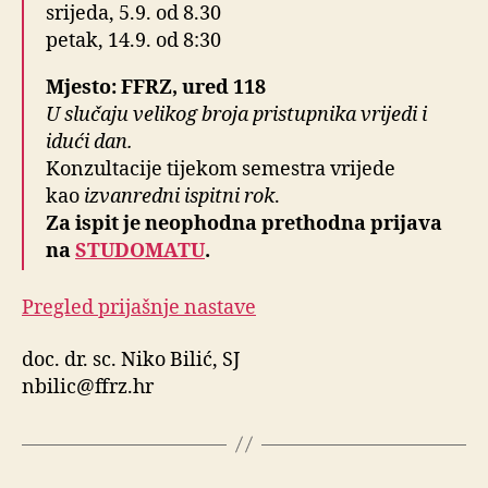
srijeda, 5.9. od 8.30
petak, 14.9. od 8:30
Mjesto: FFRZ, ured 118
U slučaju velikog broja pristupnika vrijedi i
idući dan.
Konzultacije tijekom semestra vrijede
kao
izvanredni ispitni rok
.
Za ispit je neophodna prethodna prijava
na
STUDOMATU
.
Pregled prijašnje nastave
doc. dr. sc. Niko Bilić, SJ
nbilic@ffrz.hr