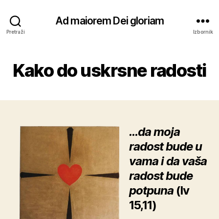
Ad maiorem Dei gloriam
Pretraži
Izbornik
Kako do uskrsne radosti
…da moja
radost bude u
vama i da vaša
radost bude
potpuna
(Iv
15,11)