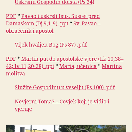
Uskrsnu Gospodin doista (Ps 24)
PDF
*
Pavao i uskrsli Isus. Susret pred
Damaskom (Dj 9,1-9) .ppt
*
Sv. Pavao –
obraćenik i apostol
Vijek hvaljen Bog (Ps 87) .pdf
PDF
*
Martin put do apostolske vjere (Lk 10,38–
42; Iv 11,20-28) .ppt
*
Marta, učenica
*
Martina
molitva
Služite Gospodinu u veselju (Ps 100) .pdf
Nevjerni Toma? – Čovjek koji je vidio i
vjeruje