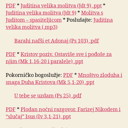
PDF
*
Juditina velika molitva (Jdt 9) .ppt
*
Juditina velika molitva (Jdt 9)
*
Molitva s
Juditom – spasiteljicom
* Poslušajte:
Juditina
velika molitva (.mp3)
Barahi nafši et Adonaj (Ps 103) .pdf
PDF
*
Kristov poziv. Ostaviše sve i pođoše za
njim (Mk 1,16-20 i paralele) .ppt
Pokorničko bogoslužje:
PDF
*
Mnoštvo zloduha i
snaga Duha Kristova (Mk 5,1-20) .ppt
U tebe se uzdam (Ps 25) .pdf
PDF
*
Plodan noćni razgovor. Farizej Nikodem i
“slučaj” Isus (Iv 3,1-21) .ppt