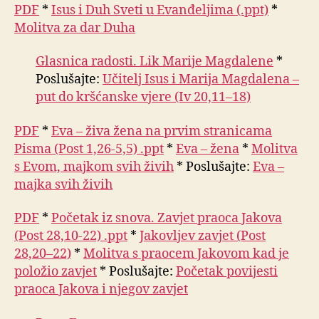
PDF
*
Isus i Duh Sveti u Evanđeljima (.ppt)
*
Molitva za dar Duha
Glasnica radosti. Lik Marije Magdalene
*
Poslušajte:
Učitelj Isus i Marija Magdalena –
put do kršćanske vjere (Iv 20,11–18)
PDF
*
Eva – živa žena na prvim stranicama
Pisma (Post 1,26-5,5) .ppt
*
Eva – žena
*
Molitva
s Evom, majkom svih živih
* Poslušajte:
Eva –
majka svih živih
PDF
*
Početak iz snova. Zavjet praoca Jakova
(Post 28,10-22) .ppt
*
Jakovljev zavjet (Post
28,20–22)
*
Molitva s praocem Jakovom kad je
položio zavjet
* Poslušajte:
Početak povijesti
praoca Jakova i njegov zavjet