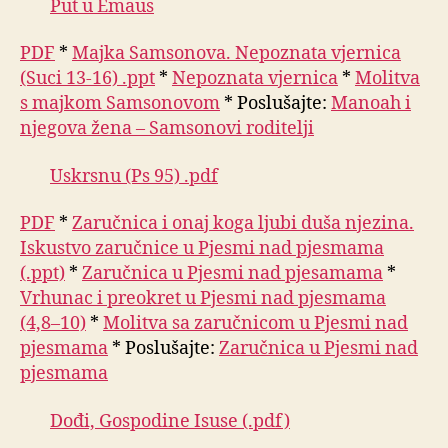
Put u Emaus
PDF
*
Majka Samsonova. Nepoznata vjernica
(Suci 13-16) .ppt
*
Nepoznata vjernica
*
Molitva
s majkom Samsonovom
* Poslušajte:
Manoah i
njegova žena – Samsonovi roditelji
Uskrsnu (Ps 95) .pdf
PDF
*
Zaručnica i onaj koga ljubi duša njezina.
Iskustvo zaručnice u Pjesmi nad pjesmama
(.ppt)
*
Zaručnica u Pjesmi nad pjesamama
*
Vrhunac i preokret u Pjesmi nad pjesmama
(4,8–10)
*
Molitva sa zaručnicom u Pjesmi nad
pjesmama
* Poslušajte:
Zaručnica u Pjesmi nad
pjesmama
Dođi, Gospodine Isuse (.pdf)