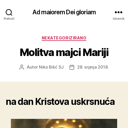
Ad maiorem Dei gloriam
Pretraži
Izbornik
Kategorije
NEKATEGORIZIRANO
Molitva majci Mariji
Autor
Niko Bilić SJ
28. srpnja 2018.
Autor
Datum
objave
objave
na dan Kristova uskrsnuća