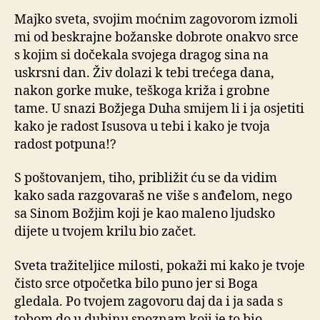
Majko sveta, svojim moćnim zagovorom izmoli
mi od beskrajne božanske dobrote onakvo srce
s kojim si dočekala svojega dragog sina na
uskrsni dan. Živ dolazi k tebi trećega dana,
nakon gorke muke, teškoga križa i grobne
tame. U snazi Božjega Duha smijem li i ja osjetiti
kako je radost Isusova u tebi i kako je tvoja
radost potpuna!?
S poštovanjem, tiho, približit ću se da vidim
kako sada razgovaraš ne više s anđelom, nego
sa Sinom Božjim koji je kao maleno ljudsko
dijete u tvojem krilu bio začet.
Sveta tražiteljice milosti, pokaži mi kako je tvoje
čisto srce otpočetka bilo puno jer si Boga
gledala. Po tvojem zagovoru daj da i ja sada s
tobom do u dubinu spoznam koji je to bio