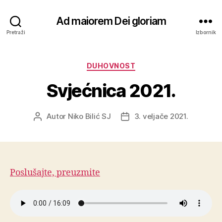
Ad maiorem Dei gloriam
Pretraži
Izbornik
Kategorije
DUHOVNOST
Svjećnica 2021.
Autor
Niko Bilić SJ
3. veljače 2021.
Autor
Datum
objave
objave
Poslušajte, preuzmite