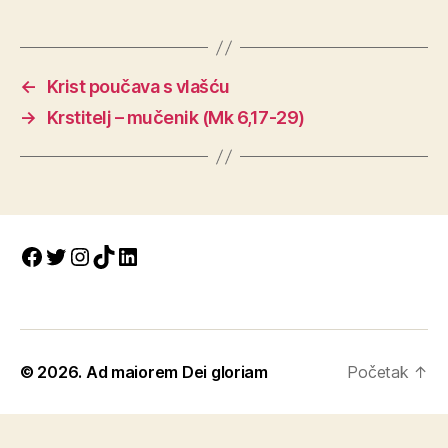
←
Krist poučava s vlašću
→
Krstitelj – mučenik (Mk 6,17-29)
Facebook
Twitter
Instagram
TikTok
LinkedIn
© 2026.
Ad maiorem Dei gloriam
Početak
↑