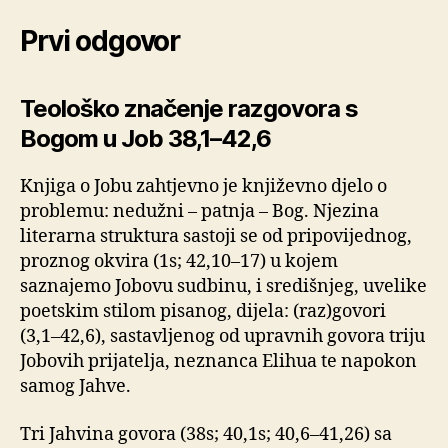
Prvi odgovor
Teološko značenje razgovora s
Bogom u Job 38,1–42,6
Knjiga o Jobu zahtjevno je književno djelo o
problemu: nedužni – patnja – Bog. Njezina
literarna struktura sastoji se od pripovijednog,
proznog okvira (1s; 42,10–17) u kojem
saznajemo Jobovu sudbinu, i središnjeg, uvelike
poetskim stilom pisanog, dijela: (raz)govori
(3,1–42,6), sastavljenog od upravnih govora triju
Jobovih prijatelja, neznanca Elihua te napokon
samog Jahve.
Tri Jahvina govora (38s; 40,1s; 40,6–41,26) sa