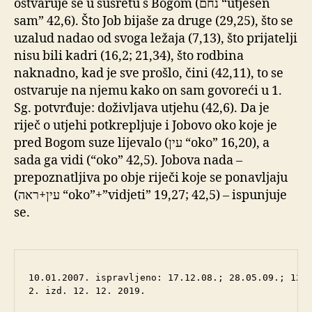
ostvaruje se u susretu s Bogom (נחם “utješen
sam” 42,6). Što Job bijaše za druge (29,25), što se
uzalud nadao od svoga ležaja (7,13), što prijatelji
nisu bili kadri (16,2; 21,34), što rodbina
naknadno, kad je sve prošlo, čini (42,11), to se
ostvaruje na njemu kako on sam govoreći u 1.
Sg. potvrđuje: doživljava utjehu (42,6). Da je
riječ o utjehi potkrepljuje i Jobovo oko koje je
pred Bogom suze lijevalo (עין “oko” 16,20), a
sada ga vidi (“oko” 42,5). Jobova nada –
prepoznatljiva po obje riječi koje se ponavljaju
(עין+ראה “oko”+”vidjeti” 19,27; 42,5) – ispunjuje
se.
10.01.2007. ispravljeno: 17.12.08.; 28.05.09.; 12.0
2. izd. 12. 12. 2019.