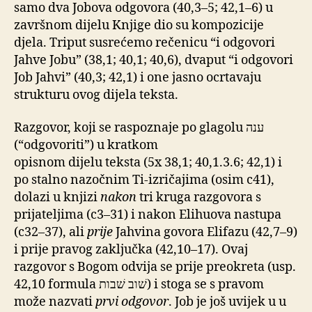
samo dva Jobova odgovora (40,3–5; 42,1–6) u
završnom dijelu Knjige dio su kompozicije
djela. Triput susrećemo rečenicu “i odgovori
Jahve Jobu” (38,1; 40,1; 40,6), dvaput “i odgovori
Job Jahvi” (40,3; 42,1) i one jasno ocrtavaju
strukturu ovog dijela teksta.
Razgovor, koji se raspoznaje po glagolu ענה
(“odgovoriti”) u kratkom
opisnom dijelu teksta (5x 38,1; 40,1.3.6; 42,1) i
po stalno nazočnim Ti-izričajima (osim c41),
dolazi u knjizi
nakon
tri kruga razgovora s
prijateljima (c3–31) i nakon Elihuova nastupa
(c32–37), ali
prije
Jahvina govora Elifazu (42,7–9)
i prije pravog zaključka (42,10–17). Ovaj
razgovor s Bogom odvija se prije preokreta (usp.
42,10 formula שׁוב שׁבות) i stoga se s pravom
može nazvati
prvi odgovor
. Job je još uvijek u u