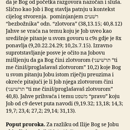
da je Bog od početka razgovora nazočan i sluša.
Slično kao Job i Bog stavlja patnju u kontekst
cijelog stvorenja. pominjanjem רשׁעים
“bezbožnika” odn. “zlotvora” (38,13.15; 40,8.12)
Jahve se vraća na temu koju je Job uveo kao
središnje pitanje u svom govoru u c9s gdje je 8x
ponavlja (9,20.22.24.29; 10,2s.7.15). Izravno
suprotstavljanje posve je očito na Jobovu
mišljenju da ga Bog čini zlotvorom (תרשׁיעני “ti
me činiš/proglašavaš zlotvorom” 10,2) koje Bog
u svom pitanju Jobu istom riječju preuzima i
okreće pitajući je li Job njega zlotvorom čini
(תרשׁיעני “ti me činiš/proglašavaš zlotvorom”
40,8). Jahve prihvaća i temu משׁפט “pravo” koju
Job od c9 devet puta navodi (9,19.32; 13,18; 14,3;
19,7; 23,4; 27,2; 29,14; 31,13).
Poput proroka.
Za razliku od Ilije Bog se Jobu