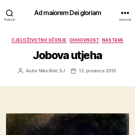
Ad maiorem Dei gloriam
Pretraži
Izbornik
Kategorije
CJELOŽIVOTNO UČENJE
DUHOVNOST
NASTAVA
Jobova utjeha
Autor
Niko Bilić SJ
12. prosinca 2019.
Autor
Datum
objave
objave