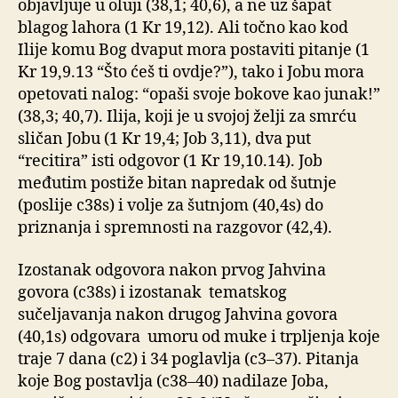
objavljuje u oluji (38,1; 40,6), a ne uz šapat
blagog lahora (1 Kr 19,12). Ali točno kao kod
Ilije komu Bog dvaput mora postaviti pitanje (1
Kr 19,9.13 “Što ćeš ti ovdje?”), tako i Jobu mora
opetovati nalog: “opaši svoje bokove kao junak!”
(38,3; 40,7). Ilija, koji je u svojoj želji za smrću
sličan Jobu (1 Kr 19,4; Job 3,11), dva put
“recitira” isti odgovor (1 Kr 19,10.14). Job
međutim postiže bitan napredak od šutnje
(poslije c38s) i volje za šutnjom (40,4s) do
priznanja i spremnosti na razgovor (42,4).
Izostanak odgovora nakon prvog Jahvina
govora (c38s) i izostanak tematskog
sučeljavanja nakon drugog Jahvina govora
(40,1s) odgovara umoru od muke i trpljenja koje
traje 7 dana (c2) i 34 poglavlja (c3–37). Pitanja
koje Bog postavlja (c38–40) nadilaze Joba,