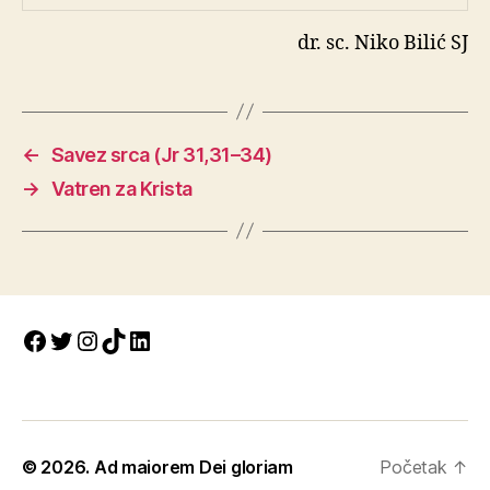
dr. sc. Niko Bilić SJ
←
Savez srca (Jr 31,31–34)
→
Vatren za Krista
Facebook
Twitter
Instagram
TikTok
LinkedIn
© 2026.
Ad maiorem Dei gloriam
Početak
↑