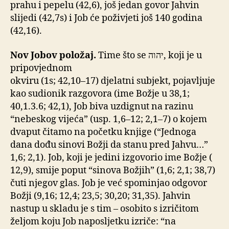
prahu i pepelu (42,6), još jedan govor Jahvin
slijedi (42,7s) i Job će poživjeti još 140 godina
(42,16).
Nov Jobov položaj.
Time što se יהוה, koji je u
pripovjednom
okviru (1s; 42,10–17) djelatni subjekt, pojavljuje
kao sudionik razgovora (ime Božje u 38,1;
40,1.3.6; 42,1), Job biva uzdignut na razinu
“nebeskog vijeća” (usp. 1,6–12; 2,1–7) o kojem
dvaput čitamo na početku knjige (“Jednoga
dana dođu sinovi Božji da stanu pred Jahvu…”
1,6; 2,1). Job, koji je jedini izgovorio ime Božje (
12,9), smije poput “sinova Božjih” (1,6; 2,1; 38,7)
čuti njegov glas. Job je već spominjao odgovor
Božji (9,16; 12,4; 23,5; 30,20; 31,35). Jahvin
nastup u skladu je s tim – osobito s izričitom
željom koju Job naposljetku izriče: “na