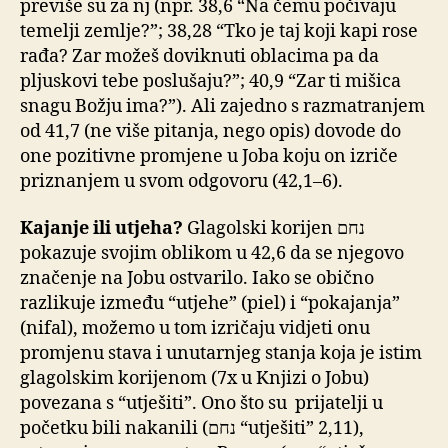
previše su za nj (npr. 38,6 “Na čemu počivaju
temelji zemlje?”; 38,28 “Tko je taj koji kapi rose
rađa? Zar možeš doviknuti oblacima pa da
pljuskovi tebe poslušaju?”; 40,9 “Zar ti mišica
snagu Božju ima?”). Ali zajedno s razmatranjem
od 41,7 (ne više pitanja, nego opis) dovode do
one pozitivne promjene u Joba koju on izriče
priznanjem u svom odgovoru (42,1–6).
Kajanje ili utjeha?
Glagolski korijen נחם
pokazuje svojim oblikom u 42,6 da se njegovo
značenje na Jobu ostvarilo. Iako se obično
razlikuje između “utjehe” (piel) i “pokajanja”
(nifal), možemo u tom izričaju vidjeti onu
promjenu stava i unutarnjeg stanja koja je istim
glagolskim korijenom (7x u Knjizi o Jobu)
povezana s “utješiti”. Ono što su prijatelji u
početku bili nakanili (נחם “utješiti” 2,11),