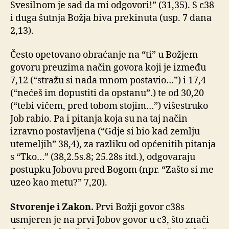
Svesilnom je sad da mi odgovori!” (31,35). S c38
i duga šutnja Božja biva prekinuta (usp. 7 dana
2,13).
Često opetovano obraćanje na “ti” u Božjem
govoru preuzima način govora koji je između
7,12 (“stražu si nada mnom postavio…”) i 17,4
(“nećeš im dopustiti da opstanu”.) te od 30,20
(“tebi vičem, pred tobom stojim…”) višestruko
Job rabio. Pa i pitanja koja su na taj način
izravno postavljena (“Gdje si bio kad zemlju
utemeljih” 38,4), za razliku od općenitih pitanja
s “Tko…” (38,2.5s.8; 25.28s itd.), odgovaraju
postupku Jobovu pred Bogom (npr. “Zašto si me
uzeo kao metu?” 7,20).
Stvorenje i Zakon.
Prvi Božji govor c38s
usmjeren je na prvi Jobov govor u c3, što znači