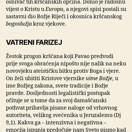
osnivač tih kršćanskih općina. Donio je radosnu
vijest o Kristu u
Europu
, a njegovi spisi postali su
sastavni dio Božje Riječi i okosnica kršćanskog
bogoslužja
kroz vjekove.
VATRENI FARIZEJ
Žestok progon kršćana koji Pavao predvodi
prije svoga obraćenja nipošto nije nalik na neku
novovjeku ateističku bitku protiv Boga i vjere.
On želi uhititi Kristove vjernike
uime Božje
, u
ime Božjeg zakona, svete tradicije i Božje
pravde. Dosljednosti legalistički postupak
očituje se u tome da za svoj damašćanski
pothvat pribavlja pisane naloge od vrhovnog
autoriteta, velikog svećenika u Jeruzalemu (Dj
9,1). Kakva ga – intenzivna i negativna –
emocija ispunja predočuje nam Sveto pismo kad