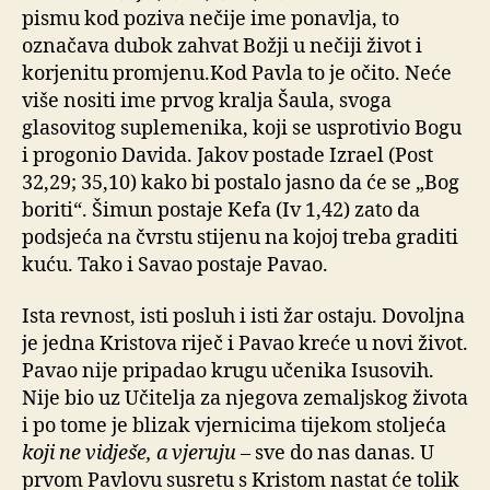
pismu kod poziva nečije ime ponavlja, to
označava dubok zahvat Božji u nečiji život i
korjenitu promjenu.Kod Pavla to je očito. Neće
više nositi ime prvog kralja Šaula, svoga
glasovitog suplemenika, koji se usprotivio Bogu
i progonio Davida. Jakov postade Izrael (Post
32,29; 35,10) kako bi postalo jasno da će se „Bog
boriti“. Šimun postaje Kefa (Iv 1,42) zato da
podsjeća na čvrstu stijenu na kojoj treba graditi
kuću. Tako i Savao postaje Pavao.
Ista revnost, isti posluh i isti žar ostaju. Dovoljna
je jedna Kristova riječ i Pavao kreće u novi život.
Pavao nije pripadao krugu učenika Isusovih.
Nije bio uz Učitelja za njegova zemaljskog života
i po tome je blizak vjernicima tijekom stoljeća
koji ne vidješe, a vjeruju
– sve do nas danas. U
prvom Pavlovu susretu s Kristom nastat će tolik