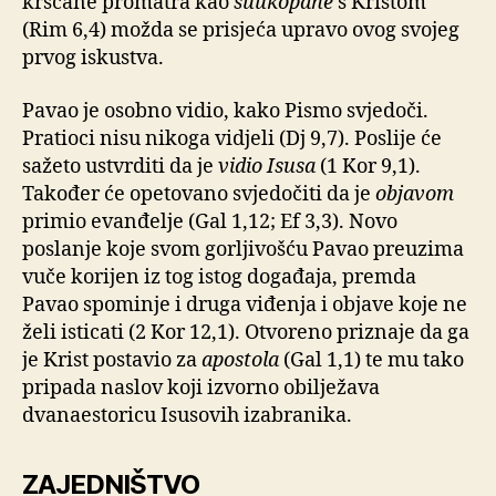
kršćane promatra kao
suukopane
s Kristom
(Rim 6,4) možda se prisjeća upravo ovog svojeg
prvog iskustva.
Pavao je osobno vidio, kako Pismo svjedoči.
Pratioci nisu nikoga vidjeli (Dj 9,7). Poslije će
sažeto ustvrditi da je
vidio Isusa
(1 Kor 9,1).
Također će opetovano svjedočiti da je
objavom
primio evanđelje (Gal 1,12; Ef 3,3). Novo
poslanje koje svom gorljivošću Pavao preuzima
vuče korijen iz tog istog događaja, premda
Pavao spominje i druga viđenja i objave koje ne
želi isticati (2 Kor 12,1). Otvoreno priznaje da ga
je Krist postavio za
apostola
(Gal 1,1) te mu tako
pripada naslov koji izvorno obilježava
dvanaestoricu Isusovih izabranika.
ZAJEDNIŠTVO