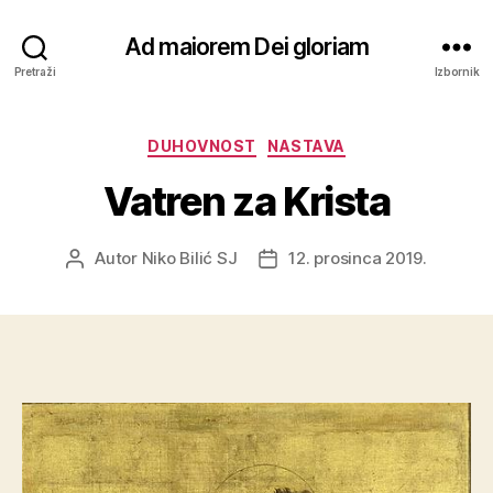
Ad maiorem Dei gloriam
Pretraži
Izbornik
Kategorije
DUHOVNOST
NASTAVA
Vatren za Krista
Autor
Niko Bilić SJ
12. prosinca 2019.
Autor
Datum
objave
objave