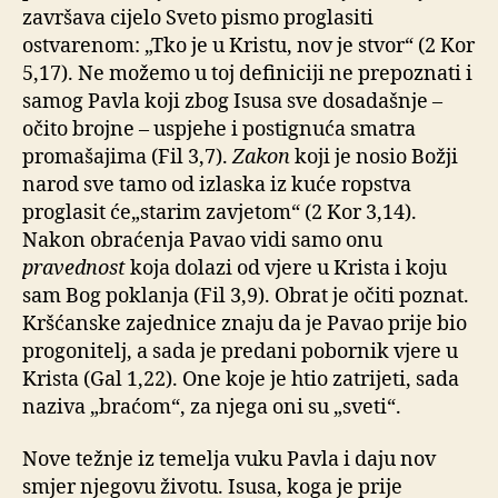
završava cijelo Sveto pismo proglasiti
ostvarenom: „Tko je u Kristu, nov je stvor“ (2 Kor
5,17). Ne možemo u toj definiciji ne prepoznati i
samog Pavla koji zbog Isusa sve dosadašnje –
očito brojne – uspjehe i postignuća smatra
promašajima (Fil 3,7).
Zakon
koji je nosio Božji
narod sve tamo od izlaska iz kuće ropstva
proglasit će„starim zavjetom“ (2 Kor 3,14).
Nakon obraćenja Pavao vidi samo onu
pravednost
koja dolazi od vjere u Krista i koju
sam Bog poklanja (Fil 3,9). Obrat je očiti poznat.
Kršćanske zajednice znaju da je Pavao prije bio
progonitelj, a sada je predani pobornik vjere u
Krista (Gal 1,22). One koje je htio zatrijeti, sada
naziva „braćom“, za njega oni su „sveti“.
Nove težnje iz temelja vuku Pavla i daju nov
smjer njegovu životu. Isusa, koga je prije