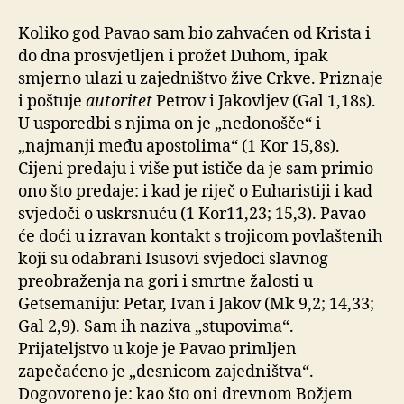
Koliko god Pavao sam bio zahvaćen od Krista i
do dna prosvjetljen i prožet Duhom, ipak
smjerno ulazi u zajedništvo žive Crkve. Priznaje
i poštuje
autoritet
Petrov i Jakovljev (Gal 1,18s).
U usporedbi s njima on je „nedonošče“ i
„najmanji među apostolima“ (1 Kor 15,8s).
Cijeni predaju i više put ističe da je sam primio
ono što predaje: i kad je riječ o Euharistiji i kad
svjedoči o uskrsnuću (1 Kor11,23; 15,3). Pavao
će doći u izravan kontakt s trojicom povlaštenih
koji su odabrani Isusovi svjedoci slavnog
preobraženja na gori i smrtne žalosti u
Getsemaniju: Petar, Ivan i Jakov (Mk 9,2; 14,33;
Gal 2,9). Sam ih naziva „stupovima“.
Prijateljstvo u koje je Pavao primljen
zapečaćeno je „desnicom zajedništva“.
Dogovoreno je: kao što oni drevnom Božjem