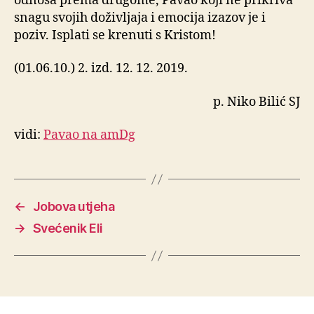
odnosa prema drugome, Pavao koji ne prikriva
snagu svojih doživljaja i emocija izazov je i
poziv. Isplati se krenuti s Kristom!
(01.06.10.) 2. izd. 12. 12. 2019.
p. Niko Bilić SJ
vidi:
Pavao na amDg
←
Jobova utjeha
→
Svećenik Eli