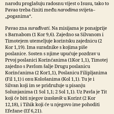
narodu proglašuju radosnu vijest o Isusu, tako to
Pavao treba činiti među
narodima
svijeta–
„poganima“.
Pavao zna
surađivati
. Na misijama je ponajprije
s Barnabom (1 Kor 9,6). Zajedno sa Silvanom i
Timotejem utemeljuje korintsku zajednicu (2
Kor 1,19). Ima suradnike s kojima piše
poslanice. Sosten s njime upućuje pozdrav u
Prvoj poslanici Korinćanima (1Kor 1,1), Timotej
zajedno s Pavlom šalje Drugu poslanicu
Korinćanima (2 Kor1,1), Poslanicu Filipljanima
(Fil 1,1) i onu Kološanima (Kol 1,1). Tu je i
Silvan koji im se pridružuje u pisanju
Solunjanima (1 Sol 1,1; 2 Sol 1,1). Uz Pavla je Tit
koji će biti njegov
izaslanik
u Korint (2 Kor
12,18), i Tihik koji će u njegovo ime pohoditi
Efežane (Ef 6,21).