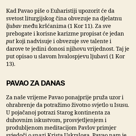
Kad Pavao piše o Euharistiji upozorit će da
svetost liturgijskog čina obvezuje na djelatnu
ljubav
među kršćanima (1 Kor 11). Za sve
prebogate i korisne karizme propisat će jedan
put
koji nadvisuje i obvezuje sve talente i
darove te jedini donosi njihovu vrijednost. Taj je
put opisao u slavom hvalospjevu ljubavi (1 Kor
13).
PAVAO ZA DANAS
Za naše vrijeme Pavao ponajprije pruža uzor i
ohrabrenje da potražimo životno svjetlo u Isusu.
U pojačanoj potrazi Starog kontinenta za
duhovnim iskustvom, prosvjetljenjem i
produbljenom meditacijom Pavlov primjer
svjedoči o snazi Krista Uskrsloga. Pavao nam je