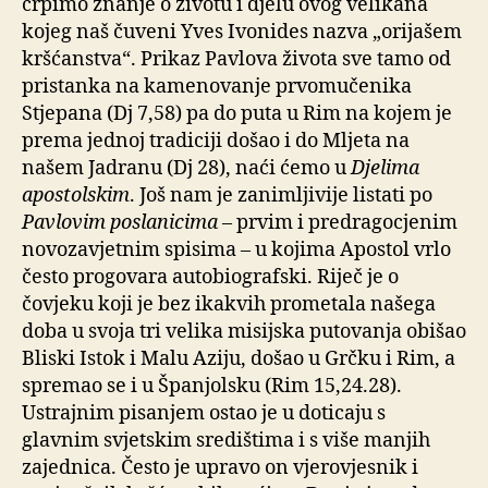
crpimo znanje o životu i djelu ovog velikana
kojeg naš čuveni Yves Ivonides nazva „orijašem
kršćanstva“. Prikaz Pavlova života sve tamo od
pristanka na kamenovanje prvomučenika
Stjepana (Dj 7,58) pa do puta u Rim na kojem je
prema jednoj tradiciji došao i do Mljeta na
našem Jadranu (Dj 28), naći ćemo u
Djelima
apostolskim
. Još nam je zanimljivije listati po
Pavlovim poslanicima
– prvim i predragocjenim
novozavjetnim spisima – u kojima Apostol vrlo
često progovara autobiografski. Riječ je o
čovjeku koji je bez ikakvih prometala našega
doba u svoja tri velika misijska putovanja obišao
Bliski Istok i Malu Aziju, došao u Grčku i Rim, a
spremao se i u Španjolsku (Rim 15,24.28).
Ustrajnim pisanjem ostao je u doticaju s
glavnim svjetskim središtima i s više manjih
zajednica. Često je upravo on vjerovjesnik i