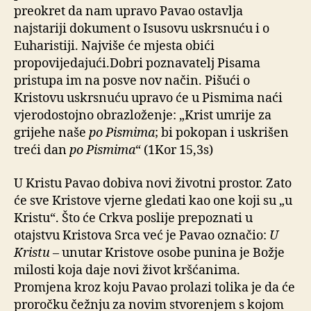
preokret da nam upravo Pavao ostavlja
najstariji dokument o Isusovu uskrsnuću i o
Euharistiji. Najviše će mjesta obići
propovijedajući.Dobri poznavatelj Pisama
pristupa im na posve nov način. Pišući o
Kristovu uskrsnuću upravo će u Pismima naći
vjerodostojno obrazloženje: „Krist umrije za
grijehe naše
po Pismima
; bi pokopan i uskrišen
treći dan
po Pismima
“ (1Kor 15,3s)
U Kristu Pavao dobiva novi životni prostor. Zato
će sve Kristove vjerne gledati kao one koji su „u
Kristu“. Što će Crkva poslije prepoznati u
otajstvu Kristova Srca već je Pavao označio:
U
Kristu
– unutar Kristove osobe punina je Božje
milosti koja daje novi život kršćanima.
Promjena kroz koju Pavao prolazi tolika je da će
proročku čežnju za novim stvorenjem s kojom