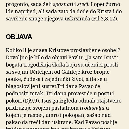
progonio, sada želi
spoznati
i
steći
. I opet žurno
ide naprijed, ali sada zato da dođe do Krista i do
savršene snage njegova uskrsnuća (Fil 3,8.12).
OBJAVA
Koliko li je snaga Kristove proslavljene osobe!?
Dovoljno je bilo da objavi Pavlu: „Ja sam Isus“ i
bogata trogodišnja škola koju su učenici prošli
sa svojim Učiteljem od Galileje kroz brojne
pouke, čudesa i zajednički život, slila se u
blagoslovljeni susret.Tri dana Pavao će
podnositi mrak. Tri dana provest će u postu i
pokori (Dj9,9). Isus ga izgleda odmah otajstveno
pridružuje svojem pashalnom
trodnevlju
u
kojem je raspet, umro i pokopan, sašao nad
pakao da treći dan uskrsne. Kad Pavao poslije