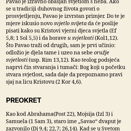
Pavao je izravno obasjan svjetlom s neba. Ako
se u tradiciji duhovnog života govori o
prosvjetljenju, Pavao je izvrstan primjer. Do te je
mjere iskusio novo
svjetlo svijeta
da će poslije
pisati kako su Kristovi vjerni djeca svjetla (Ef
5,8; 1 Sol 5,5) i da borave
u svjetlosti
(Kol1,12).
Što Pavao traži od drugih, sam je prvi učinio:
odložio je djela tame i uzeo na sebe
oružje
svjetlosti
(usp. Rim 13,12). Kao teolog podsjeća
naprvi čin stvaranja i tumači: Bog koji u početku
stvara svjetlost, sada daje da prepoznamo pravi
sjaj na licu Kristovu (2 Kor 4,6).
PREOKRET
Kao kod Abrahama(Post 22), Mojsija (Izl 3) i
Samuela (1 Sam 3), staro ime „Savao“ dvaput je
zazvonilo (Dj 9,4; 22,7; 26,14). Kad se u Svetom