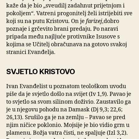
kaže da je bio „sveudilj zadahnut prijetnjom i
pokoljem“. Vatreni progonitelj želi istrijebiti sve
koji su na putu Kristovu. On je
farizej
,dobro
poznaje i grčevito brani predaju. Po naravi
pripada među najljuće protivnike Isusove s
kojima se Učitelj obračunava na gotovo svakoj
stranici Evanđelja.
SVJETLO KRISTOVO
Ivan Evanđelist u poznatom teološkom uvodu
piše da je svjetlo došlo na svijet (Iv 1,9). Pavao je
to svjetlo sa svom silinom doživio. Zaustavilo ga
je u njegovu pohodu na Damask (Dj 9,3; 22,6;
26,13). Srušilo ga je na zemlju – Pavao se pred
njim ničice poklonio. Mojsije je bio vidio grm u
plamenu. Božja vatra čisti, ne spaljuje (Izl 3,2).