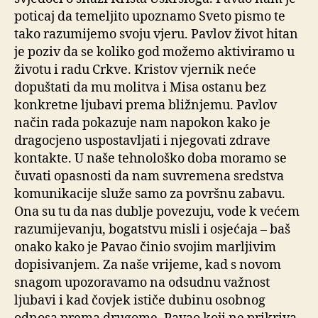
poticaj da temeljito upoznamo Sveto pismo te
tako razumijemo svoju vjeru. Pavlov život hitan
je poziv da se koliko god možemo aktiviramo u
životu i radu Crkve. Kristov vjernik neće
dopuštati da mu molitva i Misa ostanu bez
konkretne ljubavi prema bližnjemu. Pavlov
način rada pokazuje nam napokon kako je
dragocjeno uspostavljati i njegovati zdrave
kontakte. U naše tehnološko doba moramo se
čuvati opasnosti da nam suvremena sredstva
komunikacije služe samo za površnu zabavu.
Ona su tu da nas dublje povezuju, vode k većem
razumijevanju, bogatstvu misli i osjećaja – baš
onako kako je Pavao činio svojim marljivim
dopisivanjem. Za naše vrijeme, kad s novom
snagom upozoravamo na odsudnu važnost
ljubavi i kad čovjek ističe dubinu osobnog