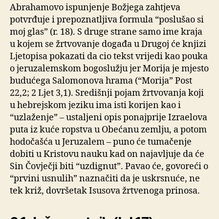
Abrahamovo ispunjenje Božjega zahtjeva
potvrđuje i prepoznatljiva formula “poslušao si
moj glas” (r. 18). S druge strane samo ime kraja
u kojem se žrtvovanje događa u Drugoj će knjizi
Ljetopisa pokazati da cio tekst vrijedi kao pouka
o jeruzalemskom bogoslužju jer Morija je mjesto
budućega Salomonova hrama (“Morija” Post
22,2; 2 Ljet 3,1). Središnji pojam žrtvovanja koji
u hebrejskom jeziku ima isti korijen kao i
“uzlaženje” – ustaljeni opis ponajprije Izraelova
puta iz kuće ropstva u Obećanu zemlju, a potom
hodočašća u Jeruzalem – puno će tumačenje
dobiti u Kristovu nauku kad on najavljuje da će
Sin Čovječji biti “uzdignut”. Pavao će, govoreći o
“prvini usnulih” naznačiti da je uskrsnuće, ne
tek križ, dovršetak Isusova žrtvenoga prinosa.