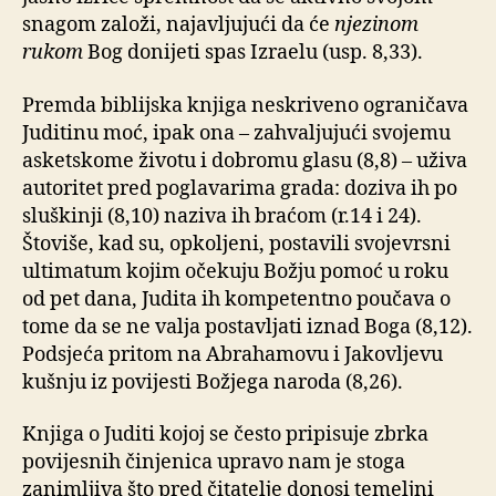
snagom založi, najavljujući da će
njezinom
rukom
Bog donijeti spas Izraelu (usp. 8,33).
Premda biblijska knjiga neskriveno ograničava
Juditinu moć, ipak ona – zahvaljujući svojemu
asketskome životu i dobromu glasu (8,8) – uživa
autoritet pred poglavarima grada: doziva ih po
sluškinji (8,10) naziva ih braćom (r.14 i 24).
Štoviše, kad su, opkoljeni, postavili svojevrsni
ultimatum kojim očekuju Božju pomoć u roku
od pet dana, Judita ih kompetentno poučava o
tome da se ne valja postavljati iznad Boga (8,12).
Podsjeća pritom na Abrahamovu i Jakovljevu
kušnju iz povijesti Božjega naroda (8,26).
Knjiga o Juditi kojoj se često pripisuje zbrka
povijesnih činjenica upravo nam je stoga
zanimljiva što pred čitatelje donosi temeljni