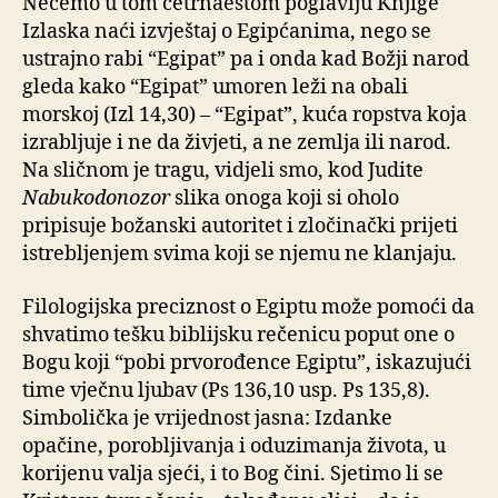
Nećemo u tom četrnaestom poglavlju Knjige
Izlaska naći izvještaj o Egipćanima, nego se
ustrajno rabi “Egipat” pa i onda kad Božji narod
gleda kako “Egipat” umoren leži na obali
morskoj (Izl 14,30) – “Egipat”, kuća ropstva koja
izrabljuje i ne da živjeti, a ne zemlja ili narod.
Na sličnom je tragu, vidjeli smo, kod Judite
Nabukodonozor
slika onoga koji si oholo
pripisuje božanski autoritet i zločinački prijeti
istrebljenjem svima koji se njemu ne klanjaju.
Filologijska preciznost o Egiptu može pomoći da
shvatimo tešku biblijsku rečenicu poput one o
Bogu koji “pobi prvorođence Egiptu”, iskazujući
time vječnu ljubav (Ps 136,10 usp. Ps 135,8).
Simbolička je vrijednost jasna: Izdanke
opačine, porobljivanja i oduzimanja života, u
korijenu valja sjeći, i to Bog čini. Sjetimo li se