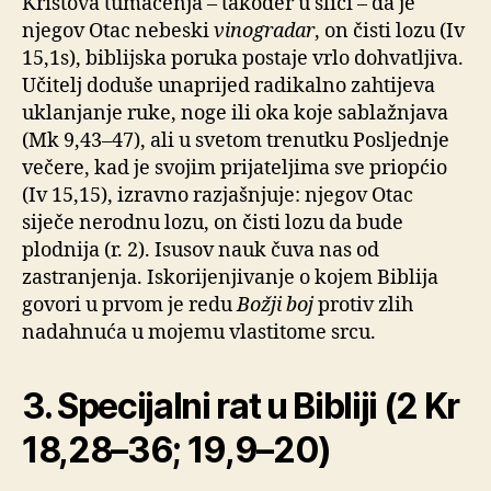
Kristova tumačenja – također u slici – da je
njegov Otac nebeski
vinogradar
, on čisti lozu (Iv
15,1s), biblijska poruka postaje vrlo dohvatljiva.
Učitelj doduše unaprijed radikalno zahtijeva
uklanjanje ruke, noge ili oka koje sablažnjava
(Mk 9,43–47), ali u svetom trenutku Posljednje
večere, kad je svojim prijateljima sve priopćio
(Iv 15,15), izravno razjašnjuje: njegov Otac
siječe nerodnu lozu, on čisti lozu da bude
plodnija (r. 2). Isusov nauk čuva nas od
zastranjenja. Iskorijenjivanje o kojem Biblija
govori u prvom je redu
Božji boj
protiv zlih
nadahnuća u mojemu vlastitome srcu.
3. Specijalni rat u Bibliji (2 Kr
18,28–36; 19,9–20)