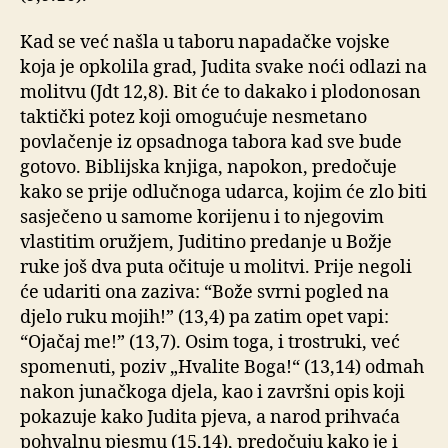
Kad se već našla u taboru napadačke vojske
koja je opkolila grad, Judita svake noći odlazi na
molitvu (Jdt 12,8). Bit će to dakako i plodonosan
taktički potez koji omogućuje nesmetano
povlačenje iz opsadnoga tabora kad sve bude
gotovo. Biblijska knjiga, napokon, predočuje
kako se prije odlučnoga udarca, kojim će zlo biti
sasječeno u samome korijenu i to njegovim
vlastitim oružjem, Juditino predanje u Božje
ruke još dva puta očituje u molitvi. Prije negoli
će udariti ona zaziva: “Bože svrni pogled na
djelo ruku mojih!” (13,4) pa zatim opet vapi:
“Ojačaj me!” (13,7). Osim toga, i trostruki, već
spomenuti, poziv „Hvalite Boga!“ (13,14) odmah
nakon junačkoga djela, kao i završni opis koji
pokazuje kako Judita pjeva, a narod prihvaća
pohvalnu pjesmu (15,14), predočuju kako je i