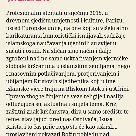
Profesionalni atentati u siječnju 2015. u
drevnom sjedištu umjetnosti i kulture, Parizu,
usred Europske unije, na one koji su višekratno
karikaturama humoristički ismijavali sadržaje
islamskoga naučavanja ujedinili su svijet u
sućuti i osudi. Na sličan smo način i dalje
zgroženi nad ne samo uskraćivanjem vjerničke
slobode kršćanima u islamskim zemljama, nego
i masovnim potlačivanjem, protjerivanjem i
ubijanjem Kristovih sljedbenika koji u ime
islamske vjere traju na Bliskom Istoku i u Africi.
Upravo zbog te činjenice veze religije i nasilja
odlučujuća su, aktualna i smjela tema. Križ,
zaštitni znak kršćanstva, dira u samo središte te
teme, stavljajući pred nas Osnivača, Isusa
Krista, i to čas prije nego što će kao uskrsli i
proslavljeni pokazati Božju pobjedu nad