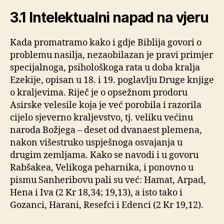
3.1 Intelektualni napad na vjeru
Kada promatramo kako i gdje Biblija govori o
problemu nasilja, nezaobilazan je pravi primjer
specijalnoga, psihološkoga rata u doba kralja
Ezekije, opisan u 18. i 19. poglavlju Druge knjige
o kraljevima. Riječ je o opsežnom prodoru
Asirske velesile koja je već porobila i razorila
cijelo sjeverno kraljevstvo, tj. veliku većinu
naroda Božjega – deset od dvanaest plemena,
nakon višestruko uspješnoga osvajanja u
drugim zemljama. Kako se navodi i u govoru
Rabšakea, Velikoga peharnika, i ponovno u
pismu Sanheribovu pali su već: Hamat, Arpad,
Hena i Iva (2 Kr 18,34; 19,13), a isto tako i
Gozanci, Harani, Resefci i Edenci (2 Kr 19,12).