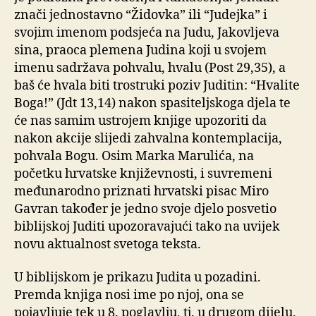
znači jednostavno “Židovka” ili “Judejka” i
svojim imenom podsjeća na Judu, Jakovljeva
sina, praoca plemena Judina koji u svojem
imenu sadržava pohvalu, hvalu (Post 29,35), a
baš će hvala biti trostruki poziv Juditin: “Hvalite
Boga!” (Jdt 13,14) nakon spasiteljskoga djela te
će nas samim ustrojem knjige upozoriti da
nakon akcije slijedi zahvalna kontemplacija,
pohvala Bogu. Osim Marka Marulića, na
početku hrvatske književnosti, i suvremeni
međunarodno priznati hrvatski pisac Miro
Gavran također je jedno svoje djelo posvetio
biblijskoj Juditi upozoravajući tako na uvijek
novu aktualnost svetoga teksta.
U biblijskom je prikazu Judita u pozadini.
Premda knjiga nosi ime po njoj, ona se
pojavljuje tek u 8. poglavlju, tj. u drugom dijelu,