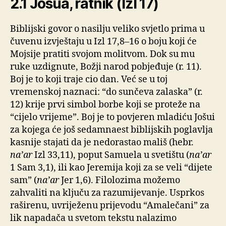
2.1 Jošua, ratnik (Izl 17)
Biblijski govor o nasilju veliko svjetlo prima u
čuvenu izvještaju u Izl 17,8–16 o boju koji će
Mojsije pratiti svojom molitvom. Dok su mu
ruke uzdignute, Božji narod pobjeđuje (r. 11).
Boj je to koji traje cio dan. Već se u toj
vremenskoj naznaci: “do sunčeva zalaska” (r.
12) krije prvi simbol borbe koji se proteže na
“cijelo vrijeme”. Boj je to povjeren mladiću Jošui
za kojega će još sedamnaest biblijskih poglavlja
kasnije stajati da je nedorastao mališ (hebr.
na’ar
Izl 33,11), poput Samuela u svetištu (
na’ar
1 Sam 3,1), ili kao Jeremija koji za se veli “dijete
sam” (
na’ar
Jer 1,6). Filolozima možemo
zahvaliti na ključu za razumijevanje. Usprkos
raširenu, uvriježenu prijevodu “Amalečani” za
lik napadača u svetom tekstu nalazimo