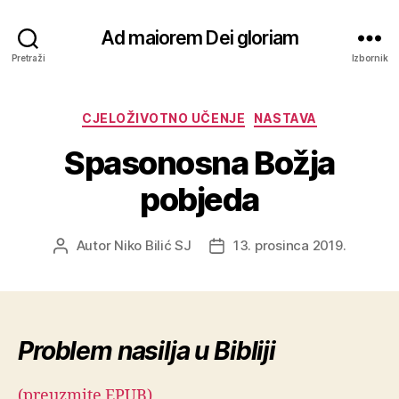
Ad maiorem Dei gloriam
Pretraži
Izbornik
Kategorije
CJELOŽIVOTNO UČENJE
NASTAVA
Spasonosna Božja
pobjeda
Autor
Niko Bilić SJ
13. prosinca 2019.
Autor
Datum
objave
objave
Problem nasilja u Bibliji
(preuzmite EPUB)