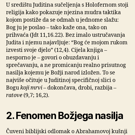
U središtu Juditina sučeljenja s Holofernom stoji
religija kako pokazuje njezina mudra taktika
kojom postiže da se odmah u jednome slažu:
Bog ju je poslao – tako kaže ona, tako on
prihvaća (Jdt 11,16.22). Bez imalo ustručavanja
Judita i njemu najavljuje: “Bog će mojom rukom
izvesti svoje djelo” (12,4). Cijela knjiga –
nesporno je – govori o obuzdavanju i
sprečavanju, a ne promicanju realno prisutnog
nasilja kojemu je Božji narod izložen. To se
najviše očituje u Juditinoj specifičnoj slici o
Bogu
koji mrvi
– dokončava, drobi, razbija –
ratove
(9,7; 16,2).
2. Fenomen Božjega nasilja
Čuveni biblijski odlomak o Abrahamovoj kušnji