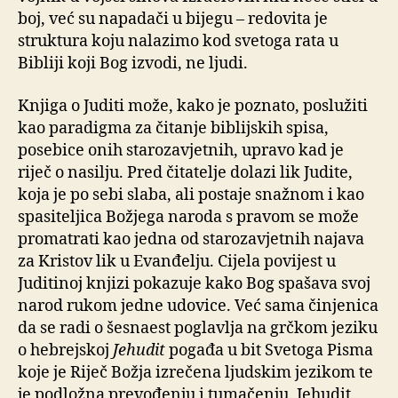
boj, već su napadači u bijegu – redovita je
struktura koju nalazimo kod svetoga rata u
Bibliji koji Bog izvodi, ne ljudi.
Knjiga o Juditi može, kako je poznato, poslužiti
kao paradigma za čitanje biblijskih spisa,
posebice onih starozavjetnih, upravo kad je
riječ o nasilju. Pred čitatelje dolazi lik Judite,
koja je po sebi slaba, ali postaje snažnom i kao
spasiteljica Božjega naroda s pravom se može
promatrati kao jedna od starozavjetnih najava
za Kristov lik u Evanđelju. Cijela povijest u
Juditinoj knjizi pokazuje kako Bog spašava svoj
narod rukom jedne udovice. Već sama činjenica
da se radi o šesnaest poglavlja na grčkom jeziku
o hebrejskoj
Jehudit
pogađa u bit Svetoga Pisma
koje je Riječ Božja izrečena ljudskim jezikom te
je podložna prevođenju i tumačenju. Jehudit