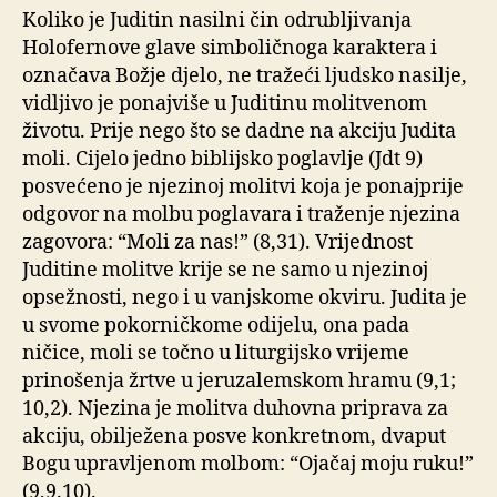
Koliko je Juditin nasilni čin odrubljivanja
Holofernove glave simboličnoga karaktera i
označava Božje djelo, ne tražeći ljudsko nasilje,
vidljivo je ponajviše u Juditinu molitvenom
životu. Prije nego što se dadne na akciju Judita
moli. Cijelo jedno biblijsko poglavlje (Jdt 9)
posvećeno je njezinoj molitvi koja je ponajprije
odgovor na molbu poglavara i traženje njezina
zagovora: “Moli za nas!” (8,31). Vrijednost
Juditine molitve krije se ne samo u njezinoj
opsežnosti, nego i u vanjskome okviru. Judita je
u svome pokorničkome odijelu, ona pada
ničice, moli se točno u liturgijsko vrijeme
prinošenja žrtve u jeruzalemskom hramu (9,1;
10,2). Njezina je molitva duhovna priprava za
akciju, obilježena posve konkretnom, dvaput
Bogu upravljenom molbom: “Ojačaj moju ruku!”
(9,9.10).