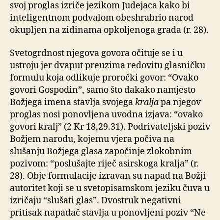
svoj proglas izriče jezikom Judejaca kako bi
inteligentnom podvalom obeshrabrio narod
okupljen na zidinama opkoljenoga grada (r. 28).
Svetogrdnost njegova govora očituje se i u
ustroju jer dvaput preuzima redovitu glasničku
formulu koja odlikuje proročki govor: “Ovako
govori Gospodin”, samo što dakako namjesto
Božjega imena stavlja svojega
kralja
pa njegov
proglas nosi ponovljena uvodna izjava: “ovako
govori kralj” (2 Kr 18,29.31). Podrivateljski poziv
Božjem narodu, kojemu vjera počiva na
slušanju Božjega glasa započinje zlokobnim
pozivom: “poslušajte riječ asirskoga kralja” (r.
28). Obje formulacije izravan su napad na Božji
autoritet koji se u svetopisamskom jeziku čuva u
izričaju “slušati glas”. Dvostruk negativni
pritisak napadač stavlja u ponovljeni poziv “Ne