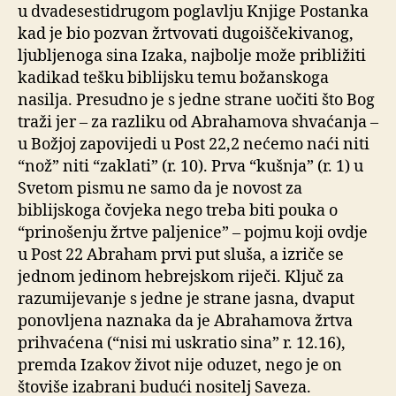
u dvadesestidrugom poglavlju Knjige Postanka
kad je bio pozvan žrtvovati dugoiščekivanog,
ljubljenoga sina Izaka, najbolje može približiti
kadikad tešku biblijsku temu božanskoga
nasilja. Presudno je s jedne strane uočiti što Bog
traži jer – za razliku od Abrahamova shvaćanja –
u Božjoj zapovijedi u Post 22,2 nećemo naći niti
“nož” niti “zaklati” (r. 10). Prva “kušnja” (r. 1) u
Svetom pismu ne samo da je novost za
biblijskoga čovjeka nego treba biti pouka o
“prinošenju žrtve paljenice” – pojmu koji ovdje
u Post 22 Abraham prvi put sluša, a izriče se
jednom jedinom hebrejskom riječi. Ključ za
razumijevanje s jedne je strane jasna, dvaput
ponovljena naznaka da je Abrahamova žrtva
prihvaćena (“nisi mi uskratio sina” r. 12.16),
premda Izakov život nije oduzet, nego je on
štoviše izabrani budući nositelj Saveza.