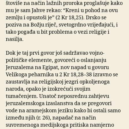
štoviše na način lažnih proroka proglašuje kako
mu je sam Jahve rekao: “Kreni u pohod na ovu
zemlju i opustoši je” (2 Kr 18,25). Drsko se
poziva na Božju riječ, svetogrdno vrijeđajući, i
tako pogađa u bit problema o vezi religije i
nasilja.
Dok je taj prvi govor još sadržavao vojno-
političke elemente, govoreći o oslanjanju
Jeruzalema na Egipat, nov napad u govoru
Velikoga peharnika u 2 Kr 18,28–38 izravno se
zaustavlja na religijskoj jezgri opkoljenoga
naroda, opako je izokrećući svojim
tumačenjem. Unatoč neposrednu zahtjevu
jeruzalemskoga izaslanstva da se pregovori
vode na aramejskom jeziku kako bi ostali samo
između njih (r. 26), napadač na način
suvremenoga medijskoga pritiska namjerno