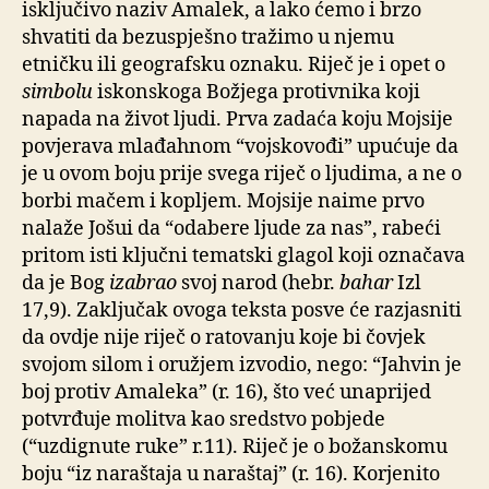
isključivo naziv Amalek, a lako ćemo i brzo
shvatiti da bezuspješno tražimo u njemu
etničku ili geografsku oznaku. Riječ je i opet o
simbolu
iskonskoga Božjega protivnika koji
napada na život ljudi. Prva zadaća koju Mojsije
povjerava mlađahnom “vojskovođi” upućuje da
je u ovom boju prije svega riječ o ljudima, a ne o
borbi mačem i kopljem. Mojsije naime prvo
nalaže Jošui da “odabere ljude za nas”, rabeći
pritom isti ključni tematski glagol koji označava
da je Bog
izabrao
svoj narod (hebr.
bahar
Izl
17,9). Zaključak ovoga teksta posve će razjasniti
da ovdje nije riječ o ratovanju koje bi čovjek
svojom silom i oružjem izvodio, nego: “Jahvin je
boj protiv Amaleka” (r. 16), što već unaprijed
potvrđuje molitva kao sredstvo pobjede
(“uzdignute ruke” r.11). Riječ je o božanskomu
boju “iz naraštaja u naraštaj” (r. 16). Korjenito