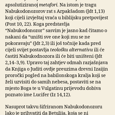
apsolutiziranoj
metafori
. Na istom je tragu
Nabukodonozorov rat s Arpakšadom (Jdt 1,13)
koji cijeli izvještaj vraća u biblijsku pretpovijest
(Post 10, 22). Koga predstavlja
“Nabukodonozor” sasvim je jasno kad čitamo o
nakani da “uništi sve one koji mu se ne
pokoravaju” (Jdt 2,3) ili još točnije kada pred
cijeli svijet postavlja
teološku alternativu
ili će
častiti Nabukodnozora ili će biti uništeni (Jdt
2,14–3,9). Upravo taj zahtjev odmah razjašnjava
da Knjiga o Juditi ovdje preuzima drevni Izaijin
proročki pogled na babilonskoga kralja koji se
želi uzvisiti do samih nebesa, postaviti se na
mjesto Boga te u Vulgatinu prijevodu dobiva
poznato ime Lucifer (Iz 14,12).
Nasuprot takvu šifriranom Nabukodonozoru
lako je prihvatiti da Betulija, koja se ni