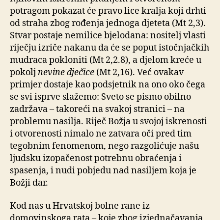
potragom pokazat će pravo lice kralja koji drhti
od straha zbog rođenja jednoga djeteta (Mt 2,3).
Stvar postaje nemilice bjelodana: nositelj vlasti
riječju izriče nakanu da će se poput istočnjačkih
mudraca pokloniti (Mt 2,2.8), a djelom kreće u
pokolj
nevine dječice
(Mt 2,16). Već ovakav
primjer dostaje kao podsjetnik na ono oko čega
se svi isprve slažemo: Sveto se pismo obilno
zadržava – takoreći na svakoj stranici – na
problemu nasilja. Riječ Božja u svojoj iskrenosti
i otvorenosti nimalo ne zatvara oči pred tim
tegobnim fenomenom, nego razgolićuje našu
ljudsku izopačenost potrebnu obraćenja i
spasenja, i nudi pobjedu nad nasiljem koja je
Božji dar.
Kod nas u Hrvatskoj bolne rane iz
domovinskoga rata ­– koje zbog izjednačavanja