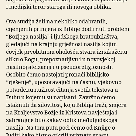
i medijski teror staroga ili novoga oblika.
Ova studija želi na nekoliko odabranih,
cijenjenih primjera iz Biblije dodirnuti problem
“Božjega nasilja” i ljudskoga bratoubilaštva,
gledajući na krajnju grješnost nasilja kojim
čovjek prvobitnom ohološću stvara iznakaženu
sliku o Bogu, prepoznatljivu i u novovjekoj
nasilnoj ateizaciji i u pseudoreligioznosti.
Osobito ćemo nastojati pronaći biblijsko
“rješenje”, upozoravajući na časnu, vjekovno
potvrđenu nužnost čitanja svetih tekstova u
Duhu u kojemu su napisani. Završno ćemo
istaknuti da silovitost, koju Biblija traži, smjera
na Kraljevstvo Božje iz Kristova navještaja i
zabranjuje bilo kakav oblik međuljudskoga
nasilja. Na tom putu poći ćemo od Knjige o
Juditi kako bismo otkrili priznatu snagu