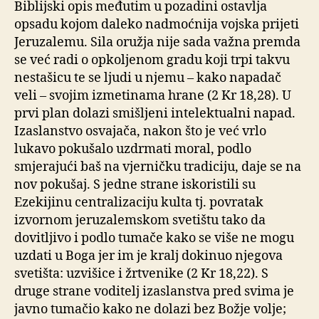
Biblijski opis međutim u pozadini ostavlja
opsadu kojom daleko nadmoćnija vojska prijeti
Jeruzalemu. Sila oružja nije sada važna premda
se već radi o opkoljenom gradu koji trpi takvu
nestašicu te se ljudi u njemu – kako napadač
veli – svojim izmetinama hrane (2 Kr 18,28). U
prvi plan dolazi smišljeni intelektualni napad.
Izaslanstvo osvajača, nakon što je već vrlo
lukavo pokušalo uzdrmati moral, podlo
smjerajući baš na vjerničku tradiciju, daje se na
nov pokušaj. S jedne strane iskoristili su
Ezekijinu centralizaciju kulta tj. povratak
izvornom jeruzalemskom svetištu tako da
dovitljivo i podlo tumače kako se više ne mogu
uzdati u Boga jer im je kralj dokinuo njegova
svetišta: uzvišice i žrtvenike (2 Kr 18,22). S
druge strane voditelj izaslanstva pred svima je
javno tumačio kako ne dolazi bez Božje volje;