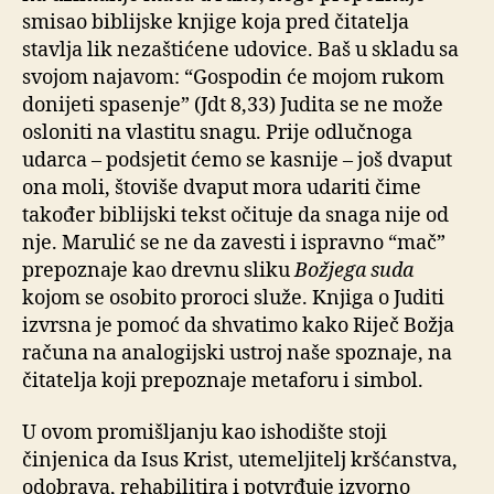
smisao biblijske knjige koja pred čitatelja
stavlja lik nezaštićene udovice. Baš u skladu sa
svojom najavom: “Gospodin će mojom rukom
donijeti spasenje” (Jdt 8,33) Judita se ne može
osloniti na vlastitu snagu. Prije odlučnoga
udarca – podsjetit ćemo se kasnije – još dvaput
ona moli, štoviše dvaput mora udariti čime
također biblijski tekst očituje da snaga nije od
nje. Marulić se ne da zavesti i ispravno “mač”
prepoznaje kao drevnu sliku
Božjega suda
kojom se osobito proroci služe. Knjiga o Juditi
izvrsna je pomoć da shvatimo kako Riječ Božja
računa na analogijski ustroj naše spoznaje, na
čitatelja koji prepoznaje metaforu i simbol.
U ovom promišljanju kao ishodište stoji
činjenica da Isus Krist, utemeljitelj kršćanstva,
odobrava, rehabilitira i potvrđuje izvorno