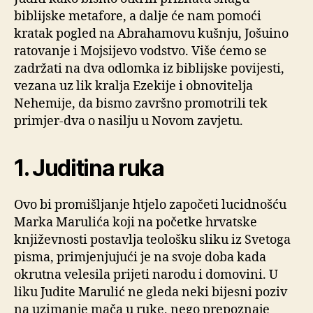
biblijske metafore, a dalje će nam pomoći
kratak pogled na Abrahamovu kušnju, Jošuino
ratovanje i Mojsijevo vodstvo. Više ćemo se
zadržati na dva odlomka iz biblijske povijesti,
vezana uz lik kralja Ezekije i obnovitelja
Nehemije, da bismo završno promotrili tek
primjer-dva o nasilju u Novom zavjetu.
1. Juditina ruka
Ovo bi promišljanje htjelo započeti lucidnošću
Marka Marulića koji na početke hrvatske
književnosti postavlja teološku sliku iz Svetoga
pisma, primjenjujući je na svoje doba kada
okrutna velesila prijeti narodu i domovini. U
liku Judite Marulić ne gleda neki bijesni poziv
na uzimanje mača u ruke, nego prepoznaje