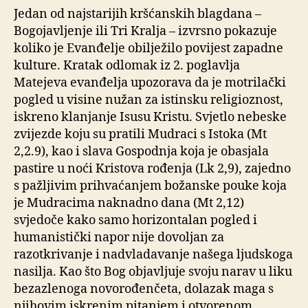
Jedan od najstarijih kršćanskih blagdana –
Bogojavljenje ili Tri Kralja – izvrsno pokazuje
koliko je Evanđelje obilježilo povijest zapadne
kulture. Kratak odlomak iz 2. poglavlja
Matejeva evanđelja upozorava da je motrilački
pogled u visine nužan za istinsku religioznost,
iskreno klanjanje Isusu Kristu. Svjetlo nebeske
zvijezde koju su pratili Mudraci s Istoka (Mt
2,2.9), kao i slava Gospodnja koja je obasjala
pastire u noći Kristova rođenja (Lk 2,9), zajedno
s pažljivim prihvaćanjem božanske pouke koja
je Mudracima naknadno dana (Mt 2,12)
svjedoče kako samo horizontalan pogled i
humanistički napor nije dovoljan za
razotkrivanje i nadvladavanje našega ljudskoga
nasilja. Kao što Bog objavljuje svoju narav u liku
bezazlenoga novorođenčeta, dolazak maga s
njihovim iskrenim pitanjem i otvorenom