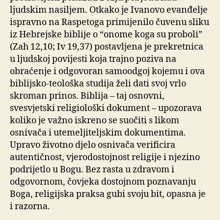
ljudskim nasiljem. Otkako je Ivanovo evanđelje
ispravno na Raspetoga primijenilo čuvenu sliku
iz Hebrejske biblije o “onome koga su proboli”
(Zah 12,10; Iv 19,37) postavljena je prekretnica
u ljudskoj povijesti koja trajno poziva na
obraćenje i odgovoran samoodgoj kojemu i ova
biblijsko-teološka studija želi dati svoj vrlo
skroman prinos. Biblija – taj osnovni,
svesvjetski religiološki dokument – upozorava
koliko je važno iskreno se suočiti s likom
osnivača i utemeljiteljskim dokumentima.
Upravo životno djelo osnivača verificira
autentičnost, vjerodostojnost religije i njezino
podrijetlo u Bogu. Bez rasta u zdravom i
odgovornom, čovjeka dostojnom poznavanju
Boga, religijska praksa gubi svoju bit, opasna je
i razorna.