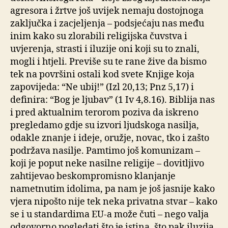
agresora i žrtve još uvijek nemaju dostojnoga
zaključka i zacjeljenja ­– podsjećaju nas među
inim kako su zlorabili religijska čuvstva i
uvjerenja, strasti i iluzije oni koji su to znali,
mogli i htjeli. Previše su te rane žive da bismo
tek na površini ostali kod svete Knjige koja
zapovijeda: “Ne ubij!” (Izl 20,13; Pnz 5,17) i
definira: “Bog je ljubav” (1 Iv 4,8.16). Biblija nas
i pred aktualnim terorom poziva da iskreno
pregledamo gdje su izvori ljudskoga nasilja,
odakle znanje i ideje, oružje, novac, tko i zašto
podržava nasilje. Pamtimo još komunizam –
koji je poput neke nasilne religije – dovitljivo
zahtijevao beskompromisno klanjanje
nametnutim idolima, pa nam je još jasnije kako
vjera nipošto nije tek neka privatna stvar – kako
se i u standardima EU-a može čuti – nego valja
odgovorno pogledati što je istina, što pak iluzija