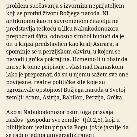
problem suočavanja s izvornim neprijateljem
koji se protivi životu Božjega naroda. Ni
antiknomu kao ni suvremenom čitatelju ne
predstavlja teškoću u liku Nabukodonozora
prepoznati
šifru,
odnosno simbol budući da je
on u knjizi predstavljen kao kralj Asiraca, a
spominje se u perzijskom okviru, u kojem se
navodi i grčka pokrajina. Uzmemo li u obzir da
mu se k tome pripisuje i vlast nad Damaskom
lako je prepoznati da su u njemu sažete sve one
povijesne, realne političke sile koje su
ugrožavale opstojnost Božjega naroda u Svetoj
zemlji: Aram, Asirija, Babilon, Perzija, Grčka.
Ako si Nabukodonozor osim toga prisvaja
naslov “gospodar sve zemlje” (Jdt 2,5), koji u
biblijskom jeziku pripada Bogu, još je jasnije da
se radi o jednoj univerzaliziranoj i