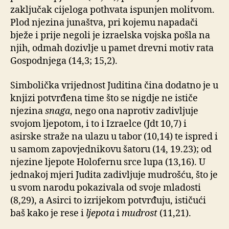
zaključak cijeloga pothvata ispunjen molitvom.
Plod njezina junaštva, pri kojemu napadači
bježe i prije negoli je izraelska vojska pošla na
njih, odmah dozivlje u pamet drevni motiv rata
Gospodnjega (14,3; 15,2).
Simbolička vrijednost Juditina čina dodatno je u
knjizi potvrđena time što se nigdje ne ističe
njezina
snaga
, nego ona naprotiv zadivljuje
svojom ljepotom, i to i Izraelce (Jdt 10,7) i
asirske straže na ulazu u tabor (10,14) te ispred i
u samom zapovjednikovu šatoru (14, 19.23); od
njezine ljepote Holofernu srce lupa (13,16). U
jednakoj mjeri Judita zadivljuje mudrošću, što je
u svom narodu pokazivala od svoje mladosti
(8,29), a Asirci to izrijekom potvrđuju, ističući
baš kako je rese i
ljepota
i
mudrost
(11,21).