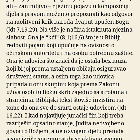
ali – zanimljivo – njezinu pojavu u kompoziciji
djela s pravom možemo prepoznati kao odgovor
na molitveni krik naroda dvaput upućen Bogu
(Jdt 7,19.29). Na više je načina istaknuta njezina
slabost. Ona je “kći” (8,1;16,6) što je u Bibliji
redoviti pojam koji upućuje na ovisnost o
očinskom autoritetu i na osobu potrebnu zaštite.
Ona je udovica što znači da je ostala bez muža
koji bi joj prema ustaljenu običaju osiguravao
društveni status, a osim toga kao udovica
pripada u onu skupinu koja prema Zakonu
uživa osobitu Božju skrb zajedno sa sirotama i
strancima. Biblijski tekst štoviše inzistira na
tome da ona sve do smrti ostaje udovicom (Jdt
16,22). I kad najavljuje junački čin koji treba
razriješiti opsadno stanje, Judita nedvojbeno
govori o Božjem, a ne o svojem djelu premda
jasno izriče spremnost da se aktivno svojom