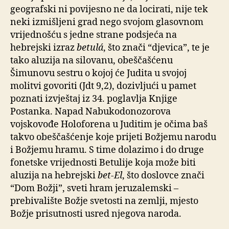
geografski ni povijesno ne da locirati, nije tek
neki izmišljeni grad nego svojom glasovnom
vrijednošću s jedne strane podsjeća na
hebrejski izraz
betulá
, što znači “djevica”, te je
tako aluzija na silovanu, obeščašćenu
Šimunovu sestru o kojoj će Judita u svojoj
molitvi govoriti (Jdt 9,2), dozivljući u pamet
poznati izvještaj iz 34. poglavlja Knjige
Postanka. Napad Nabukodonozorova
vojskovođe Holoforena u Juditim je očima baš
takvo obeščašćenje koje prijeti Božjemu narodu
i Božjemu hramu. S time dolazimo i do druge
fonetske vrijednosti Betulije koja može biti
aluzija na hebrejski
bet-El
, što doslovce znači
“Dom Božji”, sveti hram jeruzalemski –
prebivalište Božje svetosti na zemlji, mjesto
Božje prisutnosti usred njegova naroda.