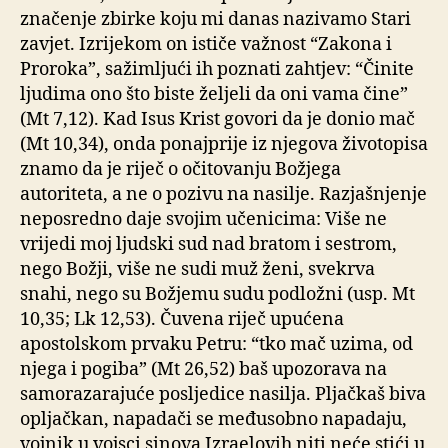
značenje zbirke koju mi danas nazivamo Stari
zavjet. Izrijekom on ističe važnost “Zakona i
Proroka”, sažimljući ih poznati zahtjev: “Činite
ljudima ono što biste željeli da oni vama čine”
(Mt 7,12). Kad Isus Krist govori da je donio mač
(Mt 10,34), onda ponajprije iz njegova životopisa
znamo da je riječ o očitovanju Božjega
autoriteta, a ne o pozivu na nasilje. Razjašnjenje
neposredno daje svojim učenicima: Više ne
vrijedi moj ljudski sud nad bratom i sestrom,
nego Božji, više ne sudi muž ženi, svekrva
snahi, nego su Božjemu sudu podložni (usp. Mt
10,35; Lk 12,53). Čuvena riječ upućena
apostolskom prvaku Petru: “tko mač uzima, od
njega i pogiba” (Mt 26,52) baš upozorava na
samorazarajuće posljedice nasilja. Pljačkaš biva
opljačkan, napadači se međusobno napadaju,
vojnik u vojsci sinova Izraelovih niti neće stići u