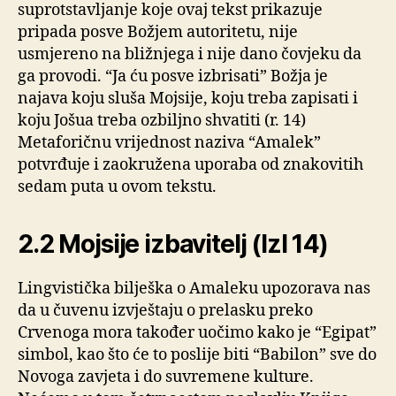
suprotstavljanje koje ovaj tekst prikazuje
pripada posve Božjem autoritetu, nije
usmjereno na bližnjega i nije dano čovjeku da
ga provodi. “Ja ću posve izbrisati” Božja je
najava koju sluša Mojsije, koju treba zapisati i
koju Jošua treba ozbiljno shvatiti (r. 14)
Metaforičnu vrijednost naziva “Amalek”
potvrđuje i zaokružena uporaba od znakovitih
sedam puta u ovom tekstu.
2.2 Mojsije izbavitelj (Izl 14)
Lingvistička bilješka o Amaleku upozorava nas
da u čuvenu izvještaju o prelasku preko
Crvenoga mora također uočimo kako je “Egipat”
simbol, kao što će to poslije biti “Babilon” sve do
Novoga zavjeta i do suvremene kulture.