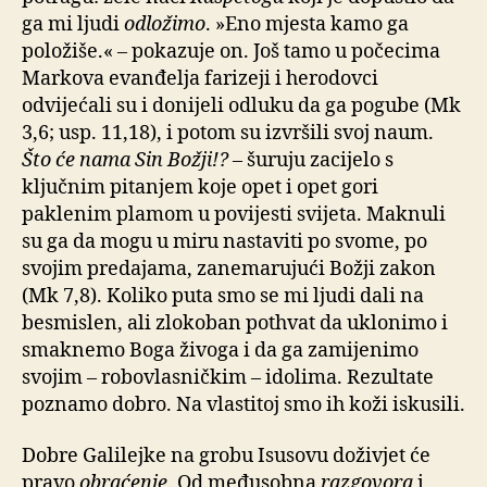
ga mi ljudi
odložimo
. »Eno mjesta kamo ga
položiše.« – pokazuje on. Još tamo u počecima
Markova evanđelja farizeji i herodovci
odvijećali su i donijeli odluku da ga pogube (Mk
3,6; usp. 11,18), i potom su izvršili svoj naum.
Što će nama Sin Božji!?
– šuruju zacijelo s
ključnim pitanjem koje opet i opet gori
paklenim plamom u povijesti svijeta. Maknuli
su ga da mogu u miru nastaviti po svome, po
svojim predajama, zanemarujući Božji zakon
(Mk 7,8). Koliko puta smo se mi ljudi dali na
besmislen, ali zlokoban pothvat da uklonimo i
smaknemo Boga živoga i da ga zamijenimo
svojim – robovlasničkim – idolima. Rezultate
poznamo dobro. Na vlastitoj smo ih koži iskusili.
Dobre Galilejke na grobu Isusovu doživjet će
pravo
obraćenje
. Od međusobna
razgovora
i