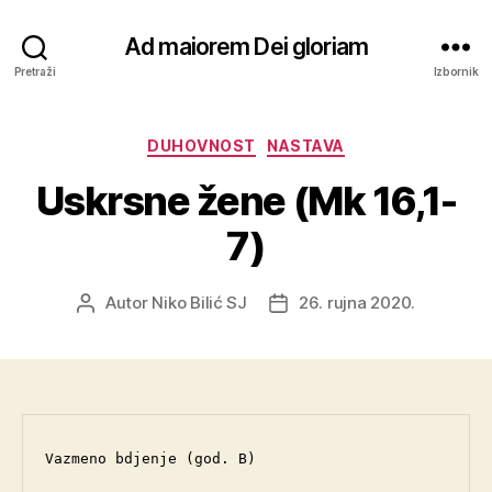
Ad maiorem Dei gloriam
Pretraži
Izbornik
Kategorije
DUHOVNOST
NASTAVA
Uskrsne žene (Mk 16,1-
7)
Autor
Niko Bilić SJ
26. rujna 2020.
Autor
Datum
objave
objave
Vazmeno bdjenje (god. B)