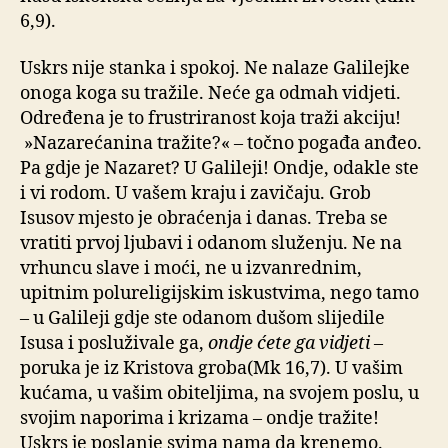
6,9).
Uskrs nije stanka i spokoj. Ne nalaze Galilejke
onoga koga su tražile. Neće ga odmah vidjeti.
Određena je to frustriranost koja traži akciju!
»Nazarećanina tražite?« – točno pogađa anđeo.
Pa gdje je Nazaret? U Galileji! Ondje, odakle ste
i vi rodom. U vašem kraju i zavičaju. Grob
Isusov mjesto je obraćenja i danas. Treba se
vratiti prvoj ljubavi i odanom služenju. Ne na
vrhuncu slave i moći, ne u izvanrednim,
upitnim polureligijskim iskustvima, nego tamo
– u Galileji gdje ste odanom dušom slijedile
Isusa i posluživale ga,
ondje ćete ga vidjeti
–
poruka je iz Kristova groba(Mk 16,7). U vašim
kućama, u vašim obiteljima, na svojem poslu, u
svojim naporima i krizama – ondje tražite!
Uskrs je poslanje svima nama da krenemo.