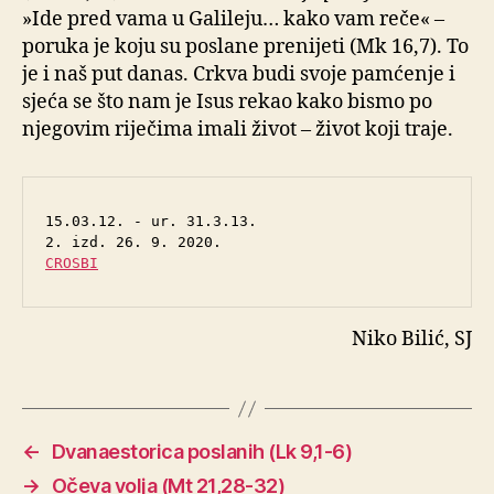
»Ide pred vama u Galileju… kako vam reče« –
poruka je koju su poslane prenijeti (Mk 16,7). To
je i naš put danas. Crkva budi svoje pamćenje i
sjeća se što nam je Isus rekao kako bismo po
njegovim riječima imali život – život koji traje.
15.03.12. - ur. 31.3.13.

CROSBI
Niko Bilić, SJ
←
Dvanaestorica poslanih (Lk 9,1-6)
→
Očeva volja (Mt 21,28-32)