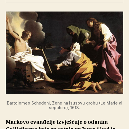
Bartolomeo Schedoni, Žene na Isusovu grobu (Le Marie al
sepolcro), 1613.
Markovo evanđelje izvješćuje o odanim