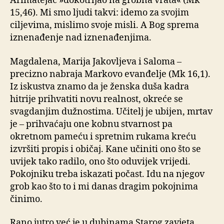
Arimatejac »dokotrljao na grobna vrata« (Mk
15,46). Mi smo ljudi takvi: idemo za svojim
ciljevima, mislimo svoje misli. A Bog sprema
iznenađenje nad iznenađenjima.
Magdalena, Marija Jakovljeva i Saloma –
precizno nabraja Markovo evanđelje (Mk 16,1).
Iz iskustva znamo da je ženska duša kadra
hitrije prihvatiti novu realnost, okreće se
svagdanjim dužnostima. Učitelj je ubijen, mrtav
je – prihvaćaju one kobnu stvarnost pa
okretnom pameću i spretnim rukama kreću
izvršiti propis i običaj. Kane učiniti ono što se
uvijek tako radilo, ono što oduvijek vrijedi.
Pokojniku treba iskazati počast. Idu na njegov
grob kao što to i mi danas dragim pokojnima
činimo.
Rano jutro već je u dubinama Starog zavjeta