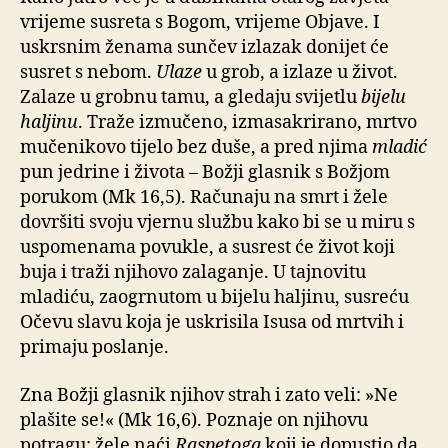
vrijeme susreta s Bogom, vrijeme Objave. I
uskrsnim ženama sunčev izlazak donijet će
susret s nebom.
Ulaze
u grob, a izlaze u život.
Zalaze u grobnu tamu, a gledaju svijetlu
bijelu
haljinu
. Traže izmučeno, izmasakrirano, mrtvo
mučenikovo tijelo bez duše, a pred njima
mladić
pun jedrine i života – Božji glasnik s Božjom
porukom (Mk 16,5). Računaju na smrt i žele
dovršiti svoju vjernu službu kako bi se u miru s
uspomenama povukle, a susrest će život koji
buja i traži njihovo zalaganje. U tajnovitu
mladiću, zaogrnutom u bijelu haljinu, susreću
Očevu slavu koja je uskrisila Isusa od mrtvih i
primaju poslanje.
Zna Božji glasnik njihov strah i zato veli: »Ne
plašite se!« (Mk 16,6). Poznaje on njihovu
potragu: žele naći
Raspetoga
koji je dopustio da