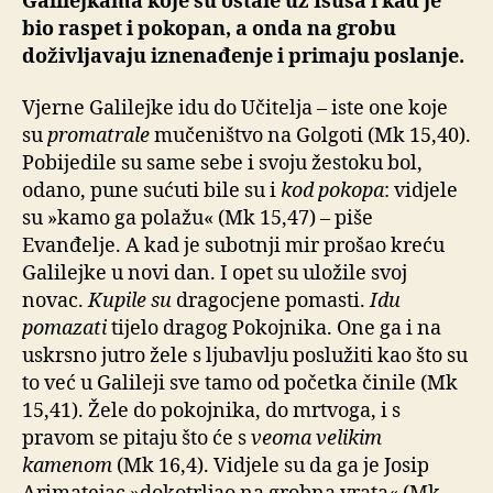
Galilejkama koje su ostale uz Isusa i kad je
bio raspet i pokopan, a onda na grobu
doživljavaju iznenađenje i primaju poslanje.
Vjerne Galilejke idu do Učitelja – iste one koje
su
promatrale
mučeništvo na Golgoti (Mk 15,40).
Pobijedile su same sebe i svoju žestoku bol,
odano, pune sućuti bile su i
kod pokopa
: vidjele
su »kamo ga polažu« (Mk 15,47) – piše
Evanđelje. A kad je subotnji mir prošao kreću
Galilejke u novi dan. I opet su uložile svoj
novac.
Kupile su
dragocjene pomasti.
Idu
pomazati
tijelo dragog Pokojnika. One ga i na
uskrsno jutro žele s ljubavlju poslužiti kao što su
to već u Galileji sve tamo od početka činile (Mk
15,41). Žele do pokojnika, do mrtvoga, i s
pravom se pitaju što će s
veoma velikim
kamenom
(Mk 16,4). Vidjele su da ga je Josip