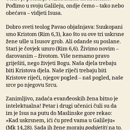
Pođimo u svoju Galileju, ondje ćemo – tako nebo
obećava – vidjeti Isusa.
Dobro sveti teolog Pavao objašnjava: Suukopani
smo Kristom (Rim 6,3), kao što su ove tri uskrsne
žene ušle u Isusov grob. Ali odande su poslane.
Stari je čovjek umro (Rim 6,6). Živimo novim –
darovanim – životom. Više nemamo pravo
griješiti, nego živjeti Bogu. Naša djela trebaju
biti Kristova djela. Naše riječi trebaju biti
Kristove riječi, njegov pogled – naš pogled, naše
srce po njegovu Srcu.
Zanimljivo, zadaća evanđeoskih žena bitno je
intelektualna! Petar i drugi učenici čuli su da
im je Isus na putu do Maslinske gore rekao:
»Kad uskrsnem, ići ću pred vama u Galileju«
(Mk 14,28). Sada ih žene moraju
podsjetiti
na to.