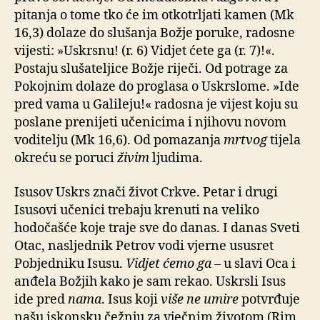
pitanja o tome tko će im otkotrljati kamen (Mk
16,3) dolaze do slušanja Božje poruke, radosne
vijesti: »Uskrsnu! (r. 6) Vidjet ćete ga (r. 7)!«.
Postaju slušateljice Božje riječi. Od potrage za
Pokojnim dolaze do proglasa o Uskrslome. »Ide
pred vama u Galileju!« radosna je vijest koju su
poslane prenijeti učenicima i njihovu novom
voditelju (Mk 16,6). Od pomazanja
mrtvog
tijela
okreću se poruci
živim
ljudima.
Isusov Uskrs znači život Crkve. Petar i drugi
Isusovi učenici trebaju krenuti na veliko
hodočašće koje traje sve do danas. I danas Sveti
Otac, nasljednik Petrov vodi vjerne ususret
Pobjedniku Isusu.
Vidjet ćemo ga
– u slavi Oca i
anđela Božjih kako je sam rekao. Uskrsli Isus
ide pred
nama
. Isus koji
više ne umire
potvrđuje
našu iskonsku čežnju za vječnim životom (Rim