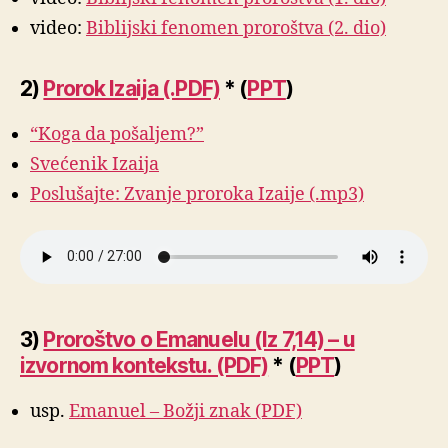
video:
Biblijski fenomen proroštva (2. dio)
2)
Prorok Izaija (.PDF)
* (
PPT
)
“Koga da pošaljem?”
Svećenik Izaija
Poslušajte: Zvanje proroka Izaije (.mp3)
3)
Proroštvo o Emanuelu (Iz 7,14) – u
izvornom kontekstu. (PDF)
* (
PPT
)
usp.
Emanuel – Božji znak (PDF)