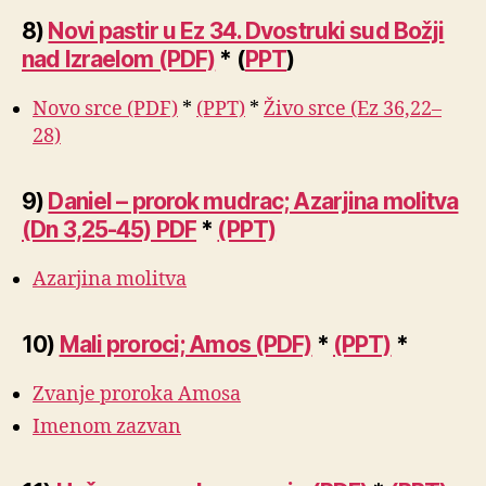
8)
Novi pastir u Ez 34. Dvostruki sud Božji
nad Izraelom (PDF)
* (
PPT
)
Novo srce (PDF)
*
(PPT)
*
Živo srce (Ez 36,22–
28)
9)
Daniel – prorok mudrac; Azarjina molitva
(Dn 3,25-45) PDF
*
(PPT)
Azarjina molitva
10)
Mali proroci; Amos (PDF)
*
(PPT)
*
Zvanje proroka Amosa
Imenom zazvan