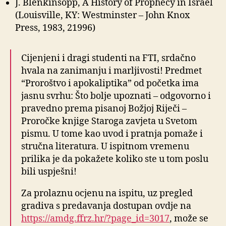
J. Blenkinsopp, A History of Prophecy in Israel
(Louisville, KY: Westminster – John Knox
Press, 1983, 21996)
Cijenjeni i dragi studenti na FTI, srdačno
hvala na zanimanju i marljivosti! Predmet
“Proroštvo i apokaliptika” od početka ima
jasnu svrhu: Što bolje upoznati – odgovorno i
pravedno prema pisanoj Božjoj Riječi –
Proročke knjige Staroga zavjeta u Svetom
pismu. U tome kao uvod i pratnja pomaže i
stručna literatura. U ispitnom vremenu
prilika je da pokažete koliko ste u tom poslu
bili uspješni!
Za prolaznu ocjenu na ispitu, uz pregled
gradiva s predavanja dostupan ovdje na
https://amdg.ffrz.hr/?page_id=3017
, može se