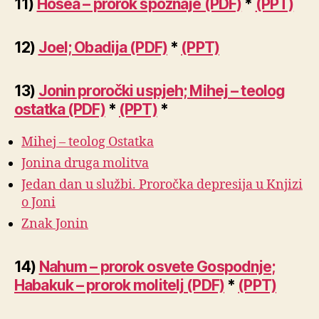
11)
Hošea – prorok spoznaje (PDF)
*
(PPT)
12)
Joel; Obadija (PDF)
*
(PPT)
13)
Jonin proročki uspjeh; Mihej – teolog
ostatka (PDF)
*
(PPT)
*
Mihej – teolog Ostatka
Jonina druga molitva
Jedan dan u službi. Proročka depresija u Knjizi
o Joni
Znak Jonin
14)
Nahum – prorok osvete Gospodnje;
Habakuk – prorok molitelj (PDF)
*
(PPT)