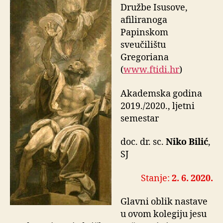
Družbe Isusove,
afiliranoga
Papinskom
sveučilištu
Gregoriana
(
www.ftidi.hr
)
Akademska godina
2019./2020., ljetni
semestar
doc. dr. sc.
Niko Bilić
,
SJ
Stanje:
2. 6. 2020.
Glavni oblik nastave
u ovom kolegiju jesu