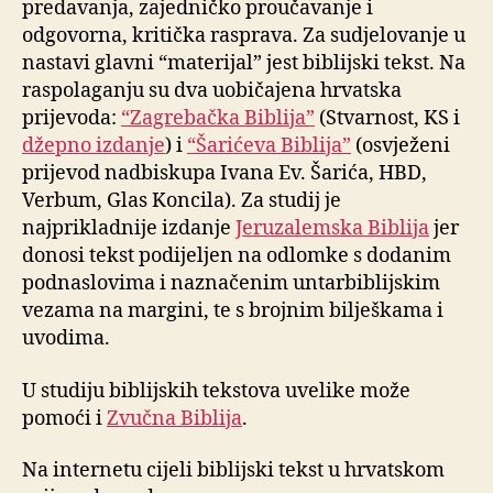
predavanja, zajedničko proučavanje i
odgovorna, kritička rasprava. Za sudjelovanje u
nastavi glavni “materijal” jest biblijski tekst. Na
raspolaganju su dva uobičajena hrvatska
prijevoda:
“Zagrebačka Biblija”
(Stvarnost, KS i
džepno izdanje
) i
“Šarićeva Biblija”
(osvježeni
prijevod nadbiskupa Ivana Ev. Šarića, HBD,
Verbum, Glas Koncila). Za studij je
najprikladnije izdanje
Jeruzalemska Biblija
jer
donosi tekst podijeljen na odlomke s dodanim
podnaslovima i naznačenim untarbiblijskim
vezama na margini, te s brojnim bilješkama i
uvodima.
U studiju biblijskih tekstova uvelike može
pomoći i
Zvučna Biblija
.
Na internetu cijeli biblijski tekst u hrvatskom