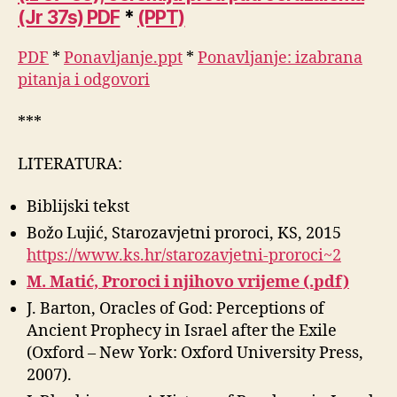
(Jr 37s) PDF
*
(PPT)
PDF
*
Ponavljanje.ppt
*
Ponavljanje: izabrana
pitanja i odgovori
***
LITERATURA:
Biblijski tekst
Božo Lujić, Starozavjetni proroci, KS, 2015
https://www.ks.hr/starozavjetni-proroci~2
M. Matić, Proroci i njihovo vrijeme (.pdf)
J. Barton, Oracles of God: Perceptions of
Ancient Prophecy in Israel after the Exile
(Oxford – New York: Oxford University Press,
2007).