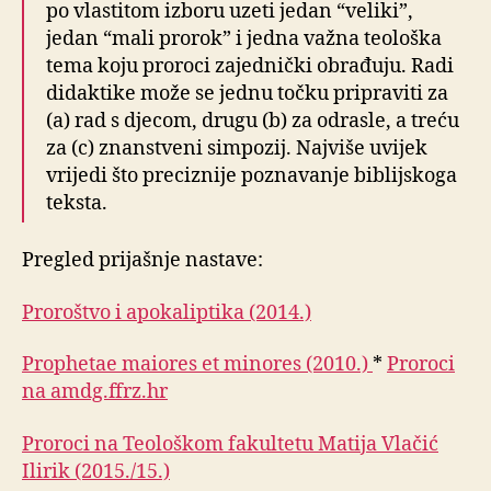
po vlastitom izboru uzeti jedan “veliki”,
jedan “mali prorok” i jedna važna teološka
tema koju proroci zajednički obrađuju. Radi
didaktike može se jednu točku pripraviti za
(a) rad s djecom, drugu (b) za odrasle, a treću
za (c) znanstveni simpozij. Najviše uvijek
vrijedi što preciznije poznavanje biblijskoga
teksta.
Pregled prijašnje nastave:
Proroštvo i apokaliptika (2014.)
Prophetae maiores et minores (2010.)
*
Proroci
na amdg.ffrz.hr
Proroci na Teološkom fakultetu Matija Vlačić
Ilirik (2015./15.)