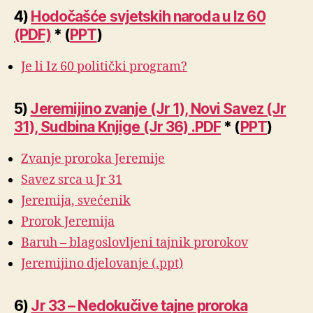
4)
Hodočašće svjetskih naroda u Iz 60
(PDF)
* (
PPT
)
Je li Iz 60 politički program?
5)
Jeremijino zvanje (Jr 1), Novi Savez (Jr
31), Sudbina Knjige (Jr 36) .PDF
* (
PPT
)
Zvanje proroka Jeremije
Savez srca u Jr 31
Jeremija, svećenik
Prorok Jeremija
Baruh – blagoslovljeni tajnik prorokov
Jeremijino djelovanje (.ppt)
6)
Jr 33 – Nedokučive tajne proroka