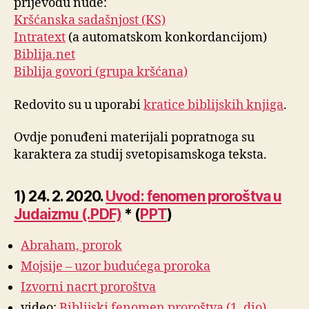
prijevodu nude:
Kršćanska sadašnjost (KS)
Intratext
(a automatskom konkordancijom)
Biblija.net
Biblija govori (grupa kršćana)
Redovito su u uporabi
kratice biblijskih knjiga
.
Ovdje ponuđeni materijali popratnoga su
karaktera za studij svetopisamskoga teksta.
1) 24. 2. 2020.
Uvod: fenomen proroštva u
Judaizmu (.PDF)
* (
PPT
)
Abraham, prorok
Mojsije – uzor budućega proroka
Izvorni nacrt proroštva
video:
Biblijski fenomen proroštva (1. dio)