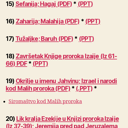
15)
Sefanija; Hagaj (PDF)
*
(PPT)
16)
Zahar
i
ja; Malahija (PDF)
*
(PPT)
17)
Tužaljke; Baruh (PDF)
*
(PPT)
18)
Završetak Knjige proroka Izaije (Iz 61-
66) PDF
*
(PPT)
19)
Okrilje u imenu Jahvinu; Izrael i narodi
kod Malih proroka (PDF)
*
(.PPT)
*
Siromaštvo kod Malih proroka
20)
Lik kralja Ezekije u Knjizi proroka Izaije
(Iz 37-39); Jeremija pred pad Jeruzalema