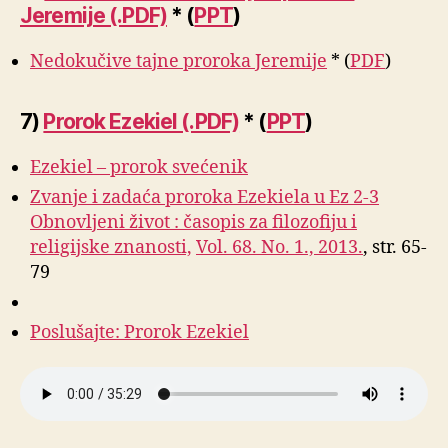
Jeremije (.PDF)
* (
PPT
)
Nedokučive tajne proroka Jeremije
* (
PDF
)
7)
Prorok Ezekiel (.PDF)
* (
PPT
)
Ezekiel – prorok svećenik
Zvanje i zadaća proroka Ezekiela u Ez 2-3
Obnovljeni život : časopis za filozofiju i
religijske znanosti,
Vol. 68. No. 1., 2013.
, str. 65-
79
Poslušajte: Prorok Ezekiel