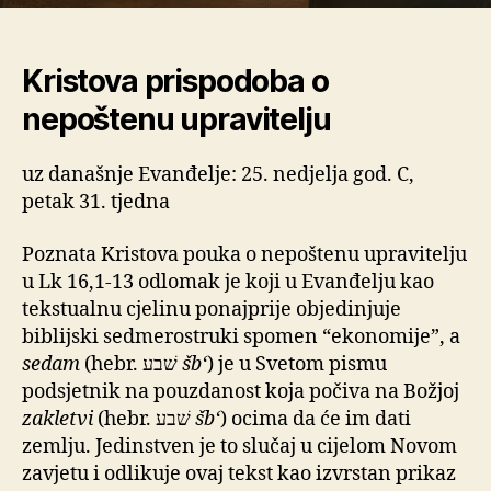
Kristova prispodoba o
nepoštenu upravitelju
uz današnje Evanđelje: 25. nedjelja god. C,
petak 31. tjedna
Poznata Kristova pouka o nepoštenu upravitelju
u Lk 16,1-13 odlomak je koji u Evanđelju kao
tekstualnu cjelinu ponajprije objedinjuje
biblijski sedmerostruki spomen “ekonomije”, a
sedam
(hebr. שׁבע
šbʻ
) je u Svetom pismu
podsjetnik na pouzdanost koja počiva na Božjoj
zakletvi
(hebr. שׁבע
šbʻ
) ocima da će im dati
zemlju. Jedinstven je to slučaj u cijelom Novom
zavjetu i odlikuje ovaj tekst kao izvrstan prikaz