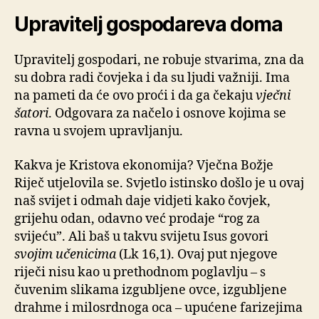
Upravitelj gospodareva doma
Upravitelj gospodari, ne robuje stvarima, zna da
su dobra radi čovjeka i da su ljudi važniji. Ima
na pameti da će ovo proći i da ga čekaju
vječni
šatori
. Odgovara za načelo i osnove kojima se
ravna u svojem upravljanju.
Kakva je Kristova ekonomija? Vječna Božje
Riječ utjelovila se. Svjetlo istinsko došlo je u ovaj
naš svijet i odmah daje vidjeti kako čovjek,
grijehu odan, odavno već prodaje “rog za
svijeću”. Ali baš u takvu svijetu Isus govori
svojim učenicima
(Lk 16,1). Ovaj put njegove
riječi nisu kao u prethodnom poglavlju – s
čuvenim slikama izgubljene ovce, izgubljene
drahme i milosrdnoga oca – upućene farizejima