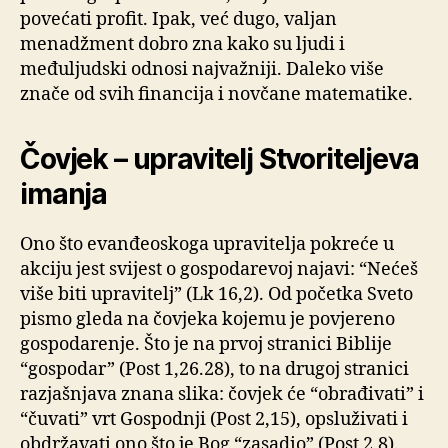
povećati profit. Ipak, već dugo, valjan
menadžment dobro zna kako su ljudi i
međuljudski odnosi najvažniji. Daleko više
znače od svih financija i novčane matematike.
Čovjek – upravitelj Stvoriteljeva
imanja
Ono što evanđeoskoga upravitelja pokreće u
akciju jest svijest o gospodarevoj najavi: “Nećeš
više biti upravitelj” (Lk 16,2). Od početka Sveto
pismo gleda na čovjeka kojemu je povjereno
gospodarenje. Što je na prvoj stranici Biblije
“gospodar” (Post 1,26.28), to na drugoj stranici
razjašnjava znana slika: čovjek će “obrađivati” i
“čuvati” vrt Gospodnji (Post 2,15), opsluživati i
obdržavati ono što je Bog “zasadio” (Post 2,8).