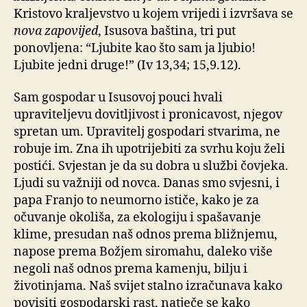
Kristovo kraljevstvo u kojem vrijedi i izvršava se
nova zapovijed
, Isusova baština, tri put
ponovljena: “Ljubite kao što sam ja ljubio!
Ljubite jedni druge!” (Iv 13,34; 15,9.12).
Sam gospodar u Isusovoj pouci hvali
upraviteljevu dovitljivost i pronicavost, njegov
spretan um. Upravitelj gospodari stvarima, ne
robuje im. Zna ih upotrijebiti za svrhu koju želi
postići. Svjestan je da su dobra u službi čovjeka.
Ljudi su važniji od novca. Danas smo svjesni, i
papa Franjo to neumorno ističe, kako je za
očuvanje okoliša, za ekologiju i spašavanje
klime, presudan naš odnos prema bližnjemu,
napose prema Božjem siromahu, daleko više
negoli naš odnos prema kamenju, bilju i
životinjama. Naš svijet stalno izračunava kako
povisiti gospodarski rast, natječe se kako