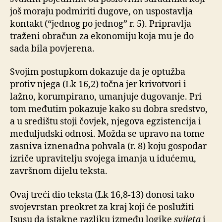
još moraju podmiriti dugove, on uspostavlja
kontakt (“jednog po jednog” r. 5). Pripravlja
traženi obračun za ekonomiju koja mu je do
sada bila povjerena.
Svojim postupkom dokazuje da je optužba
protiv njega (Lk 16,2) točna jer krivotvori i
lažno, korumpirano, umanjuje dugovanje. Pri
tom međutim pokazuje kako su dobra sredstvo,
a u središtu stoji čovjek, njegova egzistencija i
međuljudski odnosi. Možda se upravo na tome
zasniva iznenadna pohvala (r. 8) koju gospodar
izriče upravitelju svojega imanja u idućemu,
završnom dijelu teksta.
Ovaj treći dio teksta (Lk 16,8-13) donosi tako
svojevrstan preokret za kraj koji će poslužiti
Isusu da istakne razliku između logike
svijeta
i