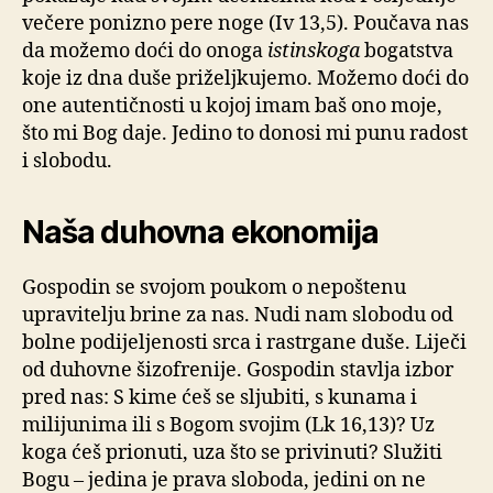
večere ponizno pere noge (Iv 13,5). Poučava nas
da možemo doći do onoga
istinskoga
bogatstva
koje iz dna duše priželjkujemo. Možemo doći do
one autentičnosti u kojoj imam baš ono moje,
što mi Bog daje. Jedino to donosi mi punu radost
i slobodu.
Naša duhovna ekonomija
Gospodin se svojom poukom o nepoštenu
upravitelju brine za nas. Nudi nam slobodu od
bolne podijeljenosti srca i rastrgane duše. Liječi
od duhovne šizofrenije. Gospodin stavlja izbor
pred nas: S kime ćeš se sljubiti, s kunama i
milijunima ili s Bogom svojim (Lk 16,13)? Uz
koga ćeš prionuti, uza što se privinuti? Služiti
Bogu – jedina je prava sloboda, jedini on ne