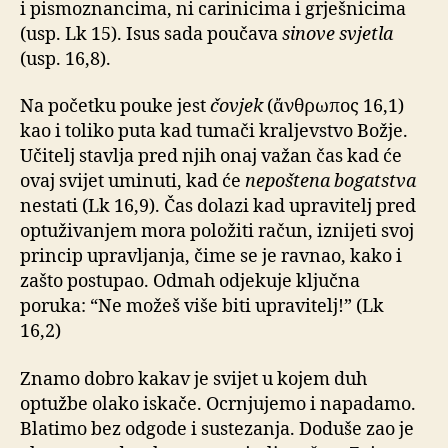
i pismoznancima, ni carinicima i grješnicima
(usp. Lk 15). Isus sada poučava
sinove svjetla
(usp. 16,8).
Na početku pouke jest
čovjek
(ἄνθρωπος 16,1)
kao i toliko puta kad tumači kraljevstvo Božje.
Učitelj stavlja pred njih onaj važan čas kad će
ovaj svijet uminuti, kad će
nepoštena bogatstva
nestati (Lk 16,9). Čas dolazi kad upravitelj pred
optuživanjem mora položiti račun, iznijeti svoj
princip upravljanja, čime se je ravnao, kako i
zašto postupao. Odmah odjekuje ključna
poruka: “Ne možeš više biti upravitelj!” (Lk
16,2)
Znamo dobro kakav je svijet u kojem duh
optužbe olako iskače. Ocrnjujemo i napadamo.
Blatimo bez odgode i sustezanja. Doduše zao je