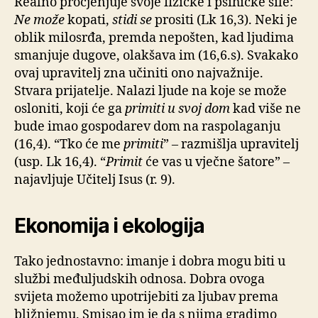
Realno procjenjuje svoje fizičke i psihičke sile:
Ne može
kopati,
stidi se
prositi (Lk 16,3). Neki je
oblik milosrđa, premda nepošten, kad ljudima
smanjuje dugove, olakšava im (16,6.s). Svakako
ovaj upravitelj zna učiniti ono najvažnije.
Stvara prijatelje. Nalazi ljude na koje se može
osloniti, koji će ga
primiti u svoj dom
kad više ne
bude imao gospodarev dom na raspolaganju
(16,4). “Tko će me
primiti
” – razmišlja upravitelj
(usp. Lk 16,4). “
Primit
će vas u vječne šatore” –
najavljuje Učitelj Isus (r. 9).
Ekonomija i ekologija
Tako jednostavno: imanje i dobra mogu biti u
službi međuljudskih odnosa. Dobra ovoga
svijeta možemo upotrijebiti za ljubav prema
bližnjemu. Smisao im je da s njima gradimo