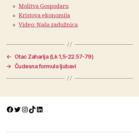
Molitva Gospodaru
Kristova ekonomija
Video: Naša zadužnica
←
Otac Zaharija (Lk 1,5-22.57-79)
→
Čudesna formula ljubavi
Facebook
Twitter
Instagram
TikTok
LinkedIn