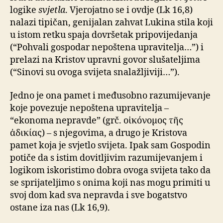
logike
svjetla
. Vjerojatno se i ovdje (Lk 16,8)
nalazi tipičan, genijalan zahvat Lukina stila koji
u istom retku spaja dovršetak pripovijedanja
(“Pohvali gospodar nepoštena upravitelja…”) i
prelazi na Kristov upravni govor slušateljima
(“Sinovi su ovoga svijeta snalažljiviji…”).
Jedno je ona pamet i međusobno razumijevanje
koje povezuje nepoštena upravitelja –
“ekonoma nepravde” (grč. οἰκόνομος τῆς
ἀδικίας) – s njegovima, a drugo je Kristova
pamet koja je svjetlo svijeta. Ipak sam Gospodin
potiče da s istim dovitljivim razumijevanjem i
logikom iskoristimo dobra ovoga svijeta tako da
se sprijateljimo s onima koji nas mogu primiti u
svoj dom kad sva nepravda i sve bogatstvo
ostane iza nas (Lk 16,9).