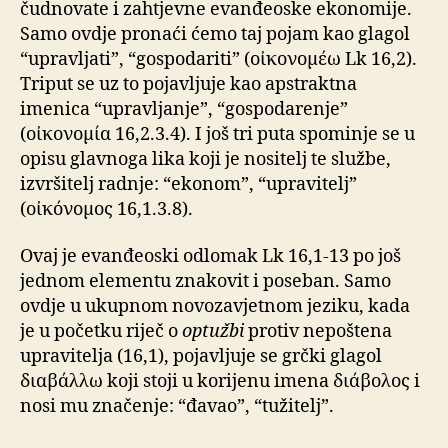
čudnovate i zahtjevne evanđeoske ekonomije.
Samo ovdje pronaći ćemo taj pojam kao glagol
“upravljati”, “gospodariti” (οἰκονομέω Lk 16,2).
Triput se uz to pojavljuje kao apstraktna
imenica “upravljanje”, “gospodarenje”
(οἰκονομία 16,2.3.4). I još tri puta spominje se u
opisu glavnoga lika koji je nositelj te službe,
izvršitelj radnje: “ekonom”, “upravitelj”
(οἰκόνομος 16,1.3.8).
Ovaj je evanđeoski odlomak Lk 16,1-13 po još
jednom elementu znakovit i poseban. Samo
ovdje u ukupnom novozavjetnom jeziku, kada
je u početku riječ o
optužbi
protiv nepoštena
upravitelja (16,1), pojavljuje se grčki glagol
διαβάλλω koji stoji u korijenu imena διάβολος i
nosi mu značenje: “đavao”, “tužitelj”.