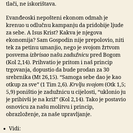
tlači, ne iskorištava.
Evanđeoski nepošteni ekonom odmah je
krenuo u odlučnu kampanju da pridobije ljude
za sebe. A Isus Krist? Kakva je njegova
ekonomija? Sam Gospodin nije prepolovio, niti
tek za petinu umanjio, nego je svojom žrtvom
posvema
izbrisao
našu
zadužnicu
pred Bogom
(Kol 2,14). Prihvatio je pritom i naš princip
trgovanja, dopustio da bude prodan za 30
srebrnika (Mt 26,15). “Samoga sebe dao je kao
otkup za sve” (1 Tim 2,6).
Krvlju svojom
(Otk 1,5;
5,9) poništio je zadužnicu u cijelosti, “uklonio ju
je pribivši je na križ” (Kol 2,14). Tako je postavio
osnovicu za našu molitvu i princip,
obrazloženje, za naše upravljanje.
Vidi: