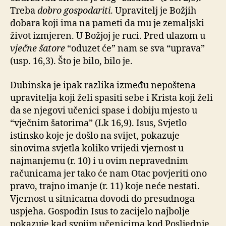
Treba
dobro gospodariti
. Upravitelj je Božjih
dobara koji ima na pameti da mu je zemaljski
život izmjeren. U Božjoj je ruci. Pred ulazom u
vječne šatore
“oduzet će” nam se sva “uprava”
(usp. 16,3). Što je bilo, bilo je.
Dubinska je ipak razlika između nepoštena
upravitelja koji želi spasiti sebe i Krista koji želi
da se njegovi učenici spase i dobiju mjesto u
“vječnim šatorima” (Lk 16,9). Isus, Svjetlo
istinsko koje je došlo na svijet, pokazuje
sinovima svjetla koliko vrijedi vjernost u
najmanjemu (r. 10) i u ovim nepravednim
računicama jer tako će nam Otac povjeriti ono
pravo, trajno imanje (r. 11) koje neće nestati.
Vjernost u sitnicama dovodi do presudnoga
uspjeha. Gospodin Isus to zacijelo najbolje
pokazuje kad svojim učenicima kod Posljednje