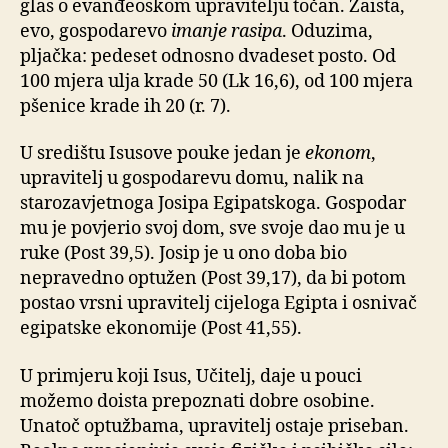
glas o evanđeoskom upravitelju točan. Zaista,
evo, gospodarevo
imanje rasipa
. Oduzima,
pljačka: pedeset odnosno dvadeset posto. Od
100 mjera ulja krade 50 (Lk 16,6), od 100 mjera
pšenice krade ih 20 (r. 7).
U središtu Isusove pouke jedan je
ekonom
,
upravitelj u gospodarevu domu, nalik na
starozavjetnoga Josipa Egipatskoga. Gospodar
mu je povjerio svoj dom, sve svoje dao mu je u
ruke (Post 39,5). Josip je u ono doba bio
nepravedno optužen (Post 39,17), da bi potom
postao vrsni upravitelj cijeloga Egipta i osnivač
egipatske ekonomije (Post 41,55).
U primjeru koji Isus, Učitelj, daje u pouci
možemo doista prepoznati dobre osobine.
Unatoč optužbama, upravitelj ostaje priseban.