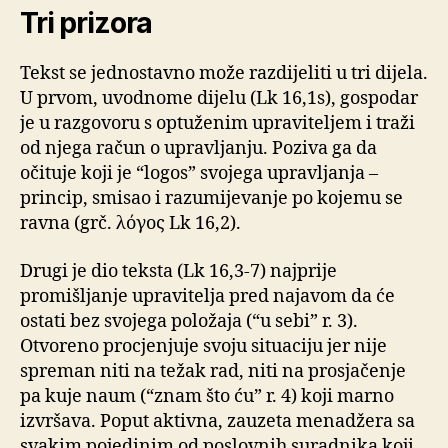
Tri prizora
Tekst se jednostavno može razdijeliti u tri dijela.
U prvom, uvodnome dijelu (Lk 16,1s), gospodar
je u razgovoru s optuženim upraviteljem i traži
od njega račun o upravljanju. Poziva ga da
očituje koji je “logos” svojega upravljanja –
princip, smisao i razumijevanje po kojemu se
ravna (grč. λόγος Lk 16,2).
Drugi je dio teksta (Lk 16,3-7) najprije
promišljanje upravitelja pred najavom da će
ostati bez svojega položaja (“u sebi” r. 3).
Otvoreno procjenjuje svoju situaciju jer nije
spreman niti na težak rad, niti na prosjačenje
pa kuje naum (“znam što ću” r. 4) koji marno
izvršava. Poput aktivna, zauzeta menadžera sa
svakim pojedinim od poslovnih suradnika koji