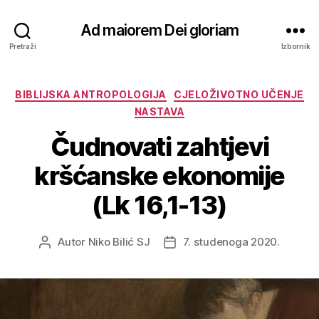
Ad maiorem Dei gloriam
Pretraži
Izbornik
Kategorije
BIBLIJSKA ANTROPOLOGIJA
CJELOŽIVOTNO UČENJE
NASTAVA
Čudnovati zahtjevi
kršćanske ekonomije
(Lk 16,1-13)
Autor
Niko Bilić SJ
7. studenoga 2020.
Autor
Datum
objave
objave