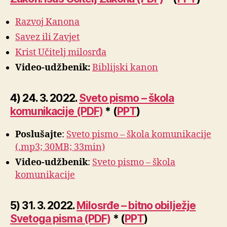
Razvoj Kanona
Savez ili Zavjet
Krist Učitelj milosrđa
Video-udžbenik:
Biblijski kanon
4) 24. 3. 2022.
Sveto pismo – škola
komunikacije (PDF)
* (
PPT
)
Poslušajte
:
Sveto pismo – škola komunikacije
(.mp3; 30MB; 33min)
Video-udžbenik
:
Sveto pismo – škola
komunikacije
5) 31. 3. 2022.
Milosrđe – bitno obilježje
Svetoga pisma (PDF)
* (
PPT
)