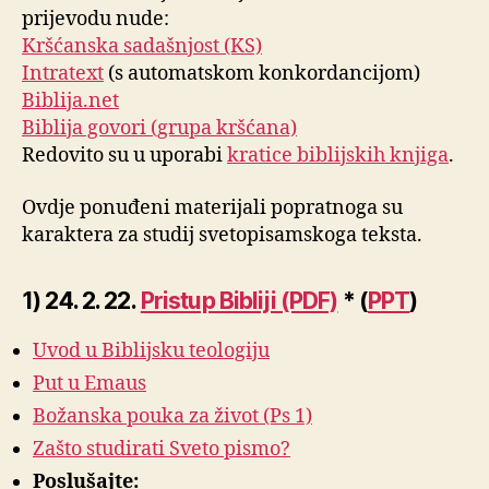
prijevodu nude:
Kršćanska sadašnjost (KS)
Intratext
(s automatskom konkordancijom)
Biblija.net
Biblija govori (grupa kršćana)
Redovito su u uporabi
kratice biblijskih knjiga
.
Ovdje ponuđeni materijali popratnoga su
karaktera za studij svetopisamskoga teksta.
1) 24. 2. 22.
Pristup Bibliji (PDF)
* (
PPT
)
Uvod u Biblijsku teologiju
Put u Emaus
Božanska pouka za život (Ps 1)
Zašto studirati Sveto pismo?
Poslušajte: