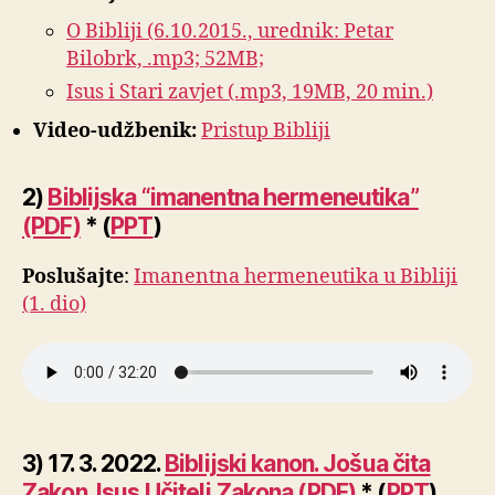
O Bibliji (6.10.2015., urednik: Petar
Bilobrk, .mp3; 52MB;
Isus i Stari zavjet (.mp3, 19MB, 20 min.)
Video-udžbenik:
Pristup Bibliji
2)
Biblijska “imanentna hermeneutika”
(PDF)
* (
PPT
)
Poslušajte
:
Imanentna hermeneutika u Bibliji
(1. dio)
3) 17. 3. 2022.
Biblijski kanon. Jošua čita
Zakon. Isus Učitelj Zakona (PDF)
* (
PPT
)