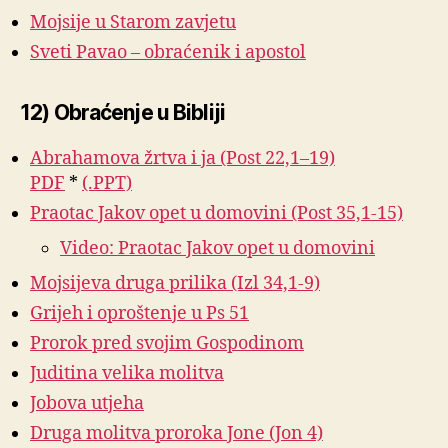
Mojsije u Starom zavjetu
Sveti Pavao – obraćenik i apostol
12) Obraćenje u Bibliji
Abrahamova žrtva i ja (Post 22,1–19)
PDF
*
(.PPT)
Praotac Jakov opet u domovini (Post 35,1-15)
Video: Praotac Jakov opet u domovini
Mojsijeva druga prilika (Izl 34,1-9)
Grijeh i oproštenje u Ps 51
Prorok pred svojim Gospodinom
Juditina velika molitva
Jobova utjeha
Druga molitva proroka Jone (Jon 4)