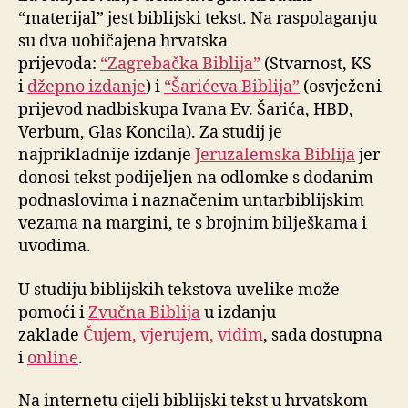
“materijal” jest biblijski tekst. Na raspolaganju
su dva uobičajena hrvatska
prijevoda:
“Zagrebačka Biblija”
(Stvarnost, KS
i
džepno izdanje
) i
“Šarićeva Biblija”
(osvježeni
prijevod nadbiskupa Ivana Ev. Šarića, HBD,
Verbum, Glas Koncila). Za studij je
najprikladnije izdanje
Jeruzalemska Biblija
jer
donosi tekst podijeljen na odlomke s dodanim
podnaslovima i naznačenim untarbiblijskim
vezama na margini, te s brojnim bilješkama i
uvodima.
U studiju biblijskih tekstova uvelike može
pomoći i
Zvučna Biblija
u izdanju
zaklade
Čujem, vjerujem, vidim
, sada dostupna
i
online
.
Na internetu cijeli biblijski tekst u hrvatskom