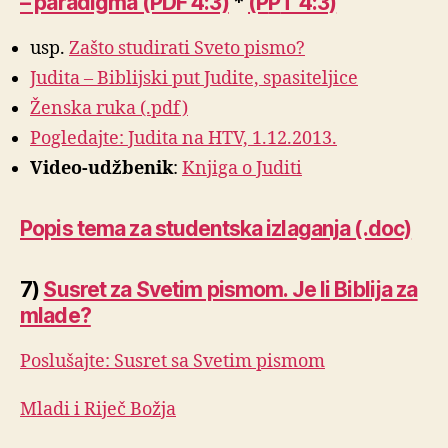
– paradigma (PDF 4:3)
*
(P
P
T 4:3)
usp.
Zašto studirati Sveto pismo?
Judita – Biblijski put Judite, spasiteljice
Ženska ruka (.pdf)
Pogledajte: Judita na HTV, 1.12.2013.
Video-udžbenik
:
Knjiga o Juditi
Popis tema za studentska izlaganja (.doc)
7)
Susret za Svetim pismom. Je li Biblija za
mlade?
Poslušajte: Susret sa Svetim pismom
Mladi i Riječ Božja