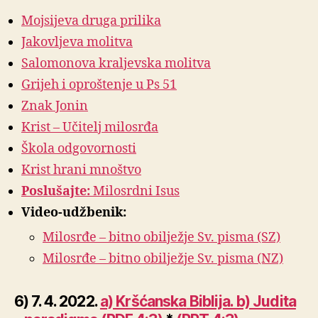
Mojsijeva druga prilika
Jakovljeva molitva
Salomonova kraljevska molitva
Grijeh i oproštenje u Ps 51
Znak Jonin
Krist – Učitelj milosrđa
Škola odgovornosti
Krist hrani mnoštvo
Poslušajte:
Milosrdni Isus
Video-udžbenik:
Milosrđe – bitno obilježje Sv. pisma (SZ)
Milosrđe – bitno obilježje Sv. pisma (NZ)
6) 7. 4. 2022.
a) Kršćansk
a
Biblija. b) Judita