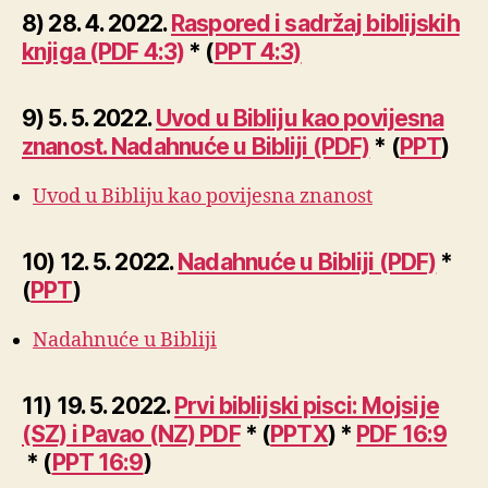
8) 28. 4. 2022.
Raspored i sadržaj biblijskih
knjiga (PDF 4:3)
* (
PPT 4:3)
9) 5. 5. 2022.
Uvod u Bibliju kao povijesna
znanost. Nadahnuće u Bibliji (PDF)
* (
PPT
)
Uvod u Bibliju kao povijesna znanost
10) 12. 5. 2022.
Nadahnuće u Bibliji (PDF)
*
(
PPT
)
Nadahnuće u Bibliji
11) 19. 5. 2022.
Prvi biblijski pisci: Mojsije
(SZ) i Pavao (NZ) PDF
* (
PPTX
) *
PDF 16:9
* (
PPT 16:9
)